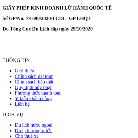
GIẤY PHÉP KINH DOANH LỮ HÀNH QUỐC TẾ
Số GP/No: 79-690/2020/TCDL- GP LHQT
Do Tổng Cục Du Lịch cấp ngày 29/10/202
0
Hotline
0934 105 788
THÔNG TIN
Giới thiệu
Chính sách đặt tour
Chính sách bảo mật
Quy định hủy phạt
Phương thức thanh toán
Ý kiến khách hàng
Liên hệ
DỊCH VỤ
Du lịch nước ngoài
Du lịch trong nước
Cho thuê xe