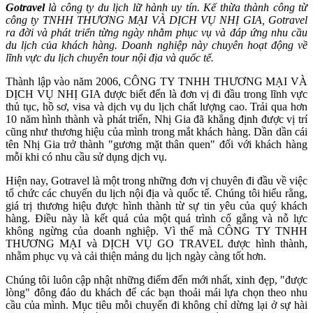
Gotravel
là công ty du lịch lữ hành uy tín. Kế thừa thành công từ
công ty TNHH THƯƠNG MẠI VÀ DỊCH VỤ NHỊ GIA, Gotravel
ra đời và phát triển từng ngày nhằm phục vụ và đáp ứng nhu cầu
du lịch của khách hàng. Doanh nghiệp này chuyên hoạt động về
lĩnh vực du lịch chuyên tour nội địa và quốc tế.
Thành lập vào năm 2006, CÔNG TY TNHH THƯƠNG MẠI VÀ
DỊCH VỤ NHỊ GIA được biết đến là đơn vị đi đầu trong lĩnh vực
thủ tục, hồ sơ, visa và dịch vụ du lịch chất lượng cao. Trải qua hơn
10 năm hình thành và phát triển, Nhị Gia đã khẳng định được vị trí
cũng như thương hiệu của mình trong mắt khách hàng. Dần dần cái
tên Nhị Gia trở thành "gương mặt thân quen" đối với khách hàng
mỗi khi có nhu cầu sử dụng dịch vụ.
Hiện nay, Gotravel là một trong những đơn vị chuyên đi đầu về việc
tổ chức các chuyến du lịch nội địa và quốc tế. Chúng tôi hiểu rằng,
giá trị thương hiệu được hình thành từ sự tin yêu của quý khách
hàng. Điều này là kết quả của một quá trình cố gắng và nỗ lực
không ngừng của doanh nghiệp. Vì thế mà CÔNG TY TNHH
THƯƠNG MẠI và DỊCH VỤ GO TRAVEL được hình thành,
nhằm phục vụ và cải thiện mảng du lịch ngày càng tốt hơn.
Chúng tôi luôn cập nhật những điểm đến mới nhất, xinh đẹp, "được
lòng" đông đảo du khách để các bạn thoải mái lựa chọn theo nhu
cầu của mình. Mục tiêu mỗi chuyến đi không chỉ dừng lại ở sự hài