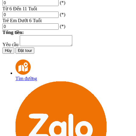
(*)
Từ 6 Đến 11 Tuổi
(*)
Trẻ Em Dưới 6 Tuổi
(*)
Tổng tiền:
Yêu cầu
Hủy
Đặt tour
Tìm đường