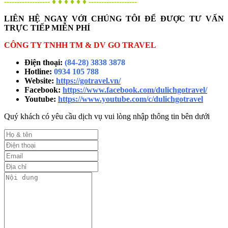
------------------ ♦ ♦ ♦ ♦ ♦ ♦ -------------------
LIÊN HỆ NGAY VỚI CHÚNG TÔI ĐỂ ĐƯỢC TƯ VẤN
TRỰC TIẾP MIỄN PHÍ
CÔNG TY TNHH TM & DV GO TRAVEL
Điện thoại:
(84-28) 3838 3878
Hotline:
0934 105 788
Website:
https://gotravel.vn/
Facebook:
https://www.facebook.com/dulichgotravel/
Youtube:
https://www.youtube.com/c/dulichgotravel
Quý khách có yêu cầu dịch vụ vui lòng nhập thông tin bên dưới