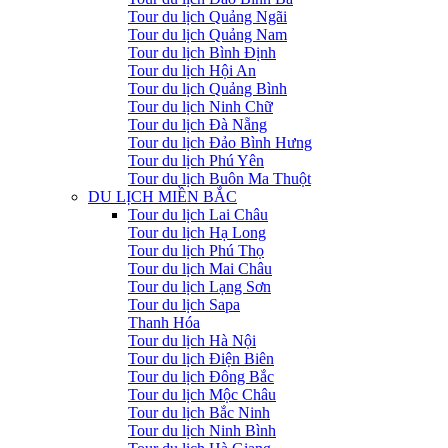
Tour du lịch Quảng Ngãi
Tour du lịch Quảng Nam
Tour du lịch Bình Định
Tour du lịch Hội An
Tour du lịch Quảng Bình
Tour du lịch Ninh Chữ
Tour du lịch Đà Nẵng
Tour du lịch Đảo Bình Hưng
Tour du lịch Phú Yên
Tour du lịch Buôn Ma Thuột
DU LỊCH MIỀN BẮC
Tour du lịch Lai Châu
Tour du lịch Hạ Long
Tour du lịch Phú Thọ
Tour du lịch Mai Châu
Tour du lịch Lạng Sơn
Tour du lịch Sapa
Thanh Hóa
Tour du lịch Hà Nội
Tour du lịch Điện Biên
Tour du lịch Đông Bắc
Tour du lịch Mộc Châu
Tour du lịch Bắc Ninh
Tour du lịch Ninh Bình