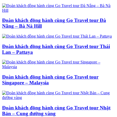
Đoàn khách đồng hành cùng Go Travel tour Đà
Nẵng – Bà Nà Hill
Đoàn khách đồng hành cùng Go Travel tour Thái
Lan – Pattaya
Đoàn khách đồng hành cùng Go Travel tour
Singapore – Malaysia
Đoàn khách đồng hành cùng Go Travel tour Nhật
Bản – Cung đường vàng