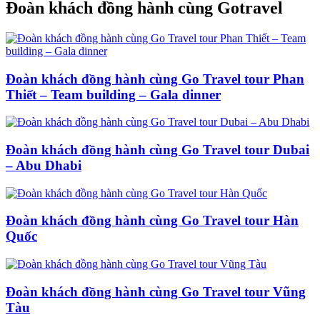
Đoàn khách đồng hành cùng Gotravel
Đoàn khách đồng hành cùng Go Travel tour Phan
Thiết – Team building – Gala dinner
Đoàn khách đồng hành cùng Go Travel tour Dubai
– Abu Dhabi
Đoàn khách đồng hành cùng Go Travel tour Hàn
Quốc
Đoàn khách đồng hành cùng Go Travel tour Vũng
Tàu