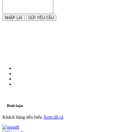
NHẬP LẠI
GỬI YÊU CẦU
Bình luận
Khách hàng tiêu biểu
Xem tất cả