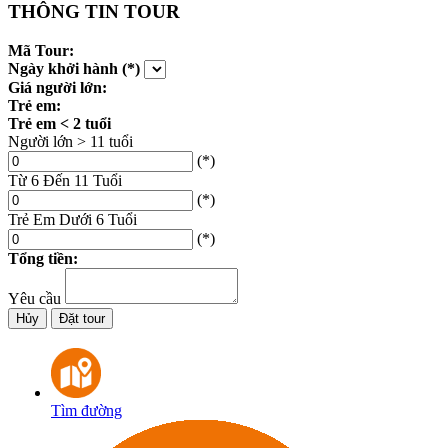
THÔNG TIN TOUR
Mã Tour:
Ngày khởi hành (*)
Giá người lớn:
Trẻ em:
Trẻ em < 2 tuổi
Người lớn > 11 tuổi
(*)
Từ 6 Đến 11 Tuổi
(*)
Trẻ Em Dưới 6 Tuổi
(*)
Tổng tiền:
Yêu cầu
Hủy
Đặt tour
Tìm đường