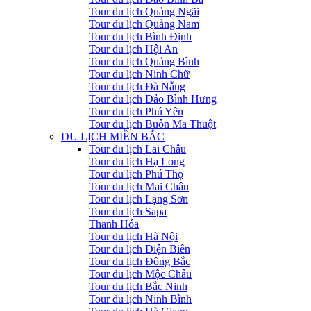
Tour du lịch Quảng Ngãi
Tour du lịch Quảng Nam
Tour du lịch Bình Định
Tour du lịch Hội An
Tour du lịch Quảng Bình
Tour du lịch Ninh Chữ
Tour du lịch Đà Nẵng
Tour du lịch Đảo Bình Hưng
Tour du lịch Phú Yên
Tour du lịch Buôn Ma Thuột
DU LỊCH MIỀN BẮC
Tour du lịch Lai Châu
Tour du lịch Hạ Long
Tour du lịch Phú Thọ
Tour du lịch Mai Châu
Tour du lịch Lạng Sơn
Tour du lịch Sapa
Thanh Hóa
Tour du lịch Hà Nội
Tour du lịch Điện Biên
Tour du lịch Đông Bắc
Tour du lịch Mộc Châu
Tour du lịch Bắc Ninh
Tour du lịch Ninh Bình