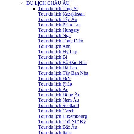
DU LỊCH CHÂU ÂU
Tour du lịch Thụy Sĩ
Tour du lịch Kazakhstan
Tour du lịch Tây Âu
Tour du lịch Phần Lan
Tour du lịch Hungary
Tour du lịch Nga
Tour du lịch Thụy Điển
Tour du lịch Anh
Tour du lịch Hy Lạp
Tour du lịch Bỉ
Tour du lịch Bồ Đào Nha
Tour du lịch Hà Lan
Tour du lịch Tây Ban Nha
Tour du lịch Đức
Tour du lịch Pháp
Tour du lịch Áo
Tour du lịch Đông Âu
Tour du lịch Nam Âu
Tour du lịch Scotland
Tour du lịch Czech
Tour du lịch Luxembourg
Tour du lịch Thổ Nhĩ Kỳ
Tour du lịch Bắc Âu
Tour du lịch Italia