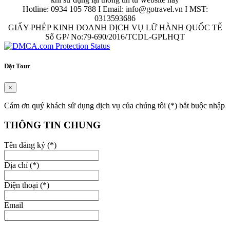
Hotline: 0934 105 788 I Email: info@gotravel.vn I MST:
0313593686
GIẤY PHÉP KINH DOANH DỊCH VỤ LỮ HÀNH QUỐC TẾ
Số GP/ No:79-690/2016/TCDL-GPLHQT
Đặt Tour
×
Cám ơn quý khách sử dụng dịch vụ của chúng tôi (*) bắt buộc nhập
THÔNG TIN CHUNG
Tên đăng ký (*)
Địa chỉ (*)
Điện thoại (*)
Email