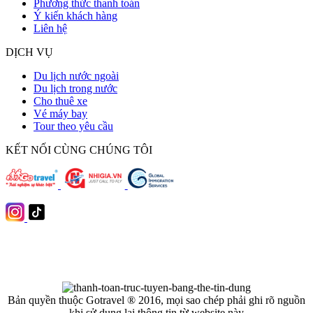
Phương thức thanh toán
Ý kiến khách hàng
Liên hệ
DỊCH VỤ
Du lịch nước ngoài
Du lịch trong nước
Cho thuê xe
Vé máy bay
Tour theo yêu cầu
KẾT NỐI CÙNG CHÚNG TÔI
Bản quyền thuộc Gotravel ® 2016, mọi sao chép phải ghi rõ nguồn
khi sử dụng lại thông tin từ website này