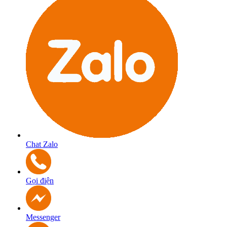
Chat Zalo
Gọi điện
Messenger