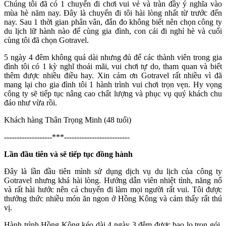
Chúng tôi đã có 1 chuyến đi chơi vui vẻ và tràn đầy ý nghĩa vào
mùa hè năm nay. Đây là chuyến đi tôi hài lòng nhất từ trước đến
nay. Sau 1 thời gian phân vân, đắn đo không biết nên chọn công ty
du lịch lữ hành nào để cùng gia đình, con cái đi nghỉ hè và cuối
cùng tôi đã chọn Gotravel.
5 ngày 4 đêm không quá dài nhưng đủ để các thành viên trong gia
đình tôi có 1 kỳ nghĩ thoải mãi, vui chơi tự do, tham quan và biết
thêm được nhiều điều hay. Xin cảm ơn Gotravel rất nhiều vì đã
mang lại cho gia đình tôi 1 hành trình vui chơi trọn vẹn. Hy vọng
công ty sẽ tiếp tục nâng cao chất lượng và phục vụ quý khách chu
đáo như vừa rồi.
Khách hàng Thân Trọng Minh (48 tuổi)
-------------------***--------------------------
Lần đầu tiên và sẽ tiếp tục đồng hành
Đây là lần đầu tiên mình sử dụng dịch vụ du lịch của công ty
Gotravel nhưng khá hài lòng. Hướng dẫn viên nhiệt tình, năng nổ
và rất hài hước nên cả chuyến đi làm mọi người rất vui. Tôi được
thưởng thức nhiều món ăn ngon ở Hồng Kông và cảm thấy rất thú
vị.
Hành trình Hồng Kông kéo dài 4 ngày 3 đêm được bao lo trọn gói,