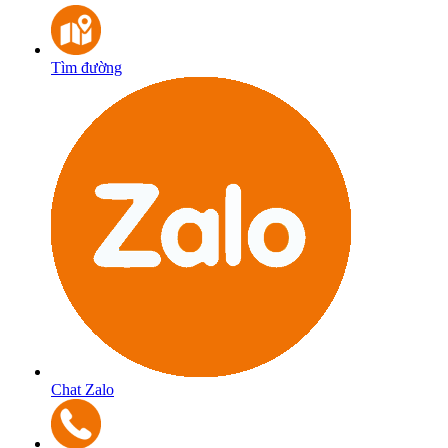
Tìm đường
Chat Zalo