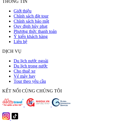
THÔNG TIN
Giới thiệu
Chính sách đặt tour
Chính sách bảo mật
Quy định hủy phạt
Phương thức thanh toán
Ý kiến khách hàng
Liên hệ
DỊCH VỤ
Du lịch nước ngoài
Du lịch trong nước
Cho thuê xe
Vé máy bay
Tour theo yêu cầu
KẾT NỐI CÙNG CHÚNG TÔI