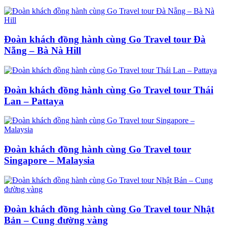
Đoàn khách đồng hành cùng Go Travel tour Đà
Nẵng – Bà Nà Hill
Đoàn khách đồng hành cùng Go Travel tour Thái
Lan – Pattaya
Đoàn khách đồng hành cùng Go Travel tour
Singapore – Malaysia
Đoàn khách đồng hành cùng Go Travel tour Nhật
Bản – Cung đường vàng