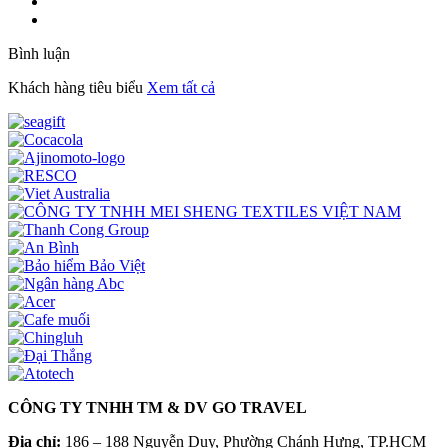
Bình luận
Khách hàng tiêu biểu
Xem tất cả
CÔNG TY TNHH TM & DV GO TRAVEL
Địa chỉ:
186 – 188 Nguyễn Duy, Phường Chánh Hưng, TP.HCM