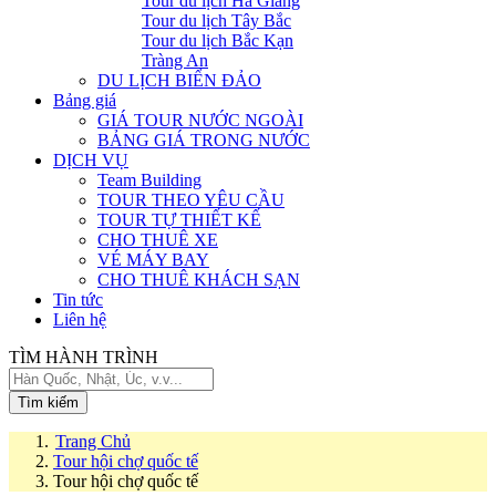
Tour du lịch Hà Giang
Tour du lịch Tây Bắc
Tour du lịch Bắc Kạn
Tràng An
DU LỊCH BIỂN ĐẢO
Bảng giá
GIÁ TOUR NƯỚC NGOÀI
BẢNG GIÁ TRONG NƯỚC
DỊCH VỤ
Team Building
TOUR THEO YÊU CẦU
TOUR TỰ THIẾT KẾ
CHO THUÊ XE
VÉ MÁY BAY
CHO THUÊ KHÁCH SẠN
Tin tức
Liên hệ
TÌM HÀNH TRÌNH
Tìm kiếm
Trang Chủ
Tour hội chợ quốc tế
Tour hội chợ quốc tế