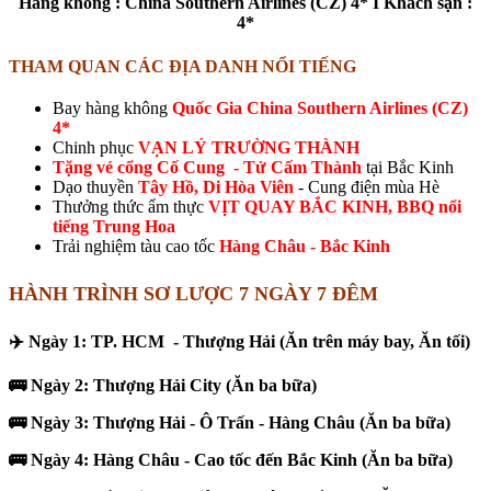
Hàng không
:
China Southern Airlines (CZ) 4* I Khách sạn :
4*
THAM QUAN CÁC ĐỊA DANH NỔI TIẾNG
Bay hàng không
Quốc Gia
China Southern Airlines (CZ)
4*
Chinh phục
VẠN LÝ TRƯỜNG THÀNH
Tặng vé cổng Cố Cung - Tử Cấm Thành
tại Bắc Kinh
Dạo thuyền
Tây Hồ, Di Hòa Viên
- Cung điện mùa Hè
Thưởng thức ẩm thực
VỊT QUAY BẮC KINH, BBQ nổi
tiếng Trung Hoa
Trải nghiệm tàu cao tốc
Hàng Châu - Bắc Kinh
HÀNH TRÌNH SƠ LƯỢC 7 NGÀY 7 ĐÊM
✈️
Ngày 1: TP. HCM -
Thượng Hải (Ăn trên máy bay, Ăn tối)
🚌
Ngày 2: Thượng Hải City (Ăn ba bữa)
🚌
Ngày 3: Thượng Hải - Ô Trấn - Hàng Châu (Ăn ba bữa)
🚌
Ngày 4: Hàng Châu - Cao tốc đến Bắc Kinh (Ăn ba bữa)