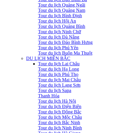
Tour du lịch Quảng Ngãi
Tour du lịch Quảng Nam
Tour du lịch Bình Định
Tour du lịch Hội An
Tour du lịch Quảng Bình
Tour du lịch Ninh Chữ
Tour du lịch Đà Nẵng
Tour du lịch Đảo Bình Hưng
Tour du lịch Phú Yên
Tour du lịch Buôn Ma Thuột
DU LỊCH MIỀN BẮC
Tour du lịch Lai Châu
Tour du lịch Hạ Long
Tour du lịch Phú Thọ
Tour du lịch Mai Châu
Tour du lịch Lạng Sơn
Tour du lịch Sapa
Thanh Hóa
Tour du lịch Hà Nội
Tour du lịch Điện Biên
Tour du lịch Đông Bắc
Tour du lịch Mộc Châu
Tour du lịch Bắc Ninh
Tour du lịch Ninh Bình