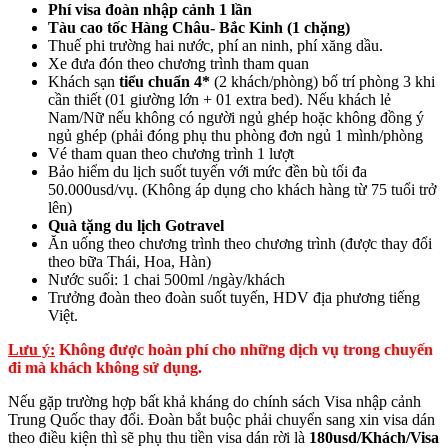
Phí visa đoàn nhập cảnh 1 lần
Tàu cao tốc Hàng Châu- Bắc Kinh (1 chặng)
Thuế phi trường hai nước, phí an ninh, phí xăng dầu.
Xe đưa đón theo chương trình tham quan
Khách sạn
tiểu chuẩn 4*
(2 khách/phòng) bố trí phòng 3 khi
cần thiết (01 giường lớn + 01 extra bed). Nếu khách lẻ
Nam/Nữ nếu không có người ngủ ghép hoặc không đồng ý
ngủ ghép (phải đóng phụ thu phòng đơn ngủ 1 mình/phòng
Vé tham quan theo chương trình 1 lượt
Bảo hiểm du lịch suốt tuyến với mức đền bù tối đa
50.000usd/vụ. (Không áp dụng cho khách hàng từ 75 tuổi trở
lên)
Quà tặng du lịch Gotravel
Ăn uống theo chương trình theo chương trình (được thay đổi
theo bữa Thái, Hoa, Hàn)
Nước suối: 1 chai 500ml /ngày/khách
Trưởng đoàn theo đoàn suốt tuyến, HDV địa phương tiếng
Việt.
Lưu ý:
Không được hoàn phí cho những dịch vụ trong chuyến
đi mà khách không sử dụng.
Nếu gặp trường hợp bất khả kháng do chính sách Visa nhập cảnh
Trung Quốc thay đổi. Đoàn bắt buộc phải chuyển sang xin visa dán
theo điều kiện thì sẽ phụ thu tiền visa dán rời là
180usd/Khách/Visa