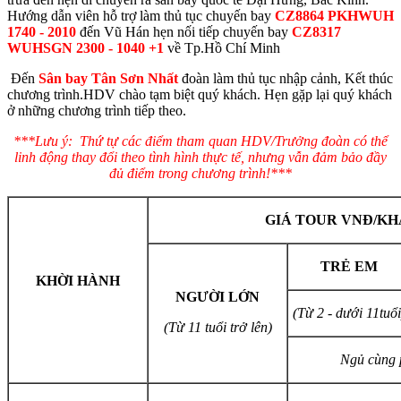
Hướng dẫn viên hỗ trợ làm thủ tục chuyến bay
CZ8864 PKHWUH
1740 - 2010
đến Vũ Hán
hẹn nối tiếp chuyến bay
CZ8317
WUHSGN 2300 - 1040 +1
về Tp.Hồ Chí Minh
Đến
Sân bay Tân Sơn Nhất
đoàn làm thủ tục nhập cảnh, Kết thúc
chương trình.HDV chào tạm biệt quý khách. Hẹn gặp lại quý khách
ở những chương trình tiếp theo.
***Lưu ý: Thứ tự các điểm tham quan
HDV/Trưởng đoàn có thể
linh động thay đổi theo
tình hình thực tế
,
nhưng vẫn đảm bảo đầy
đủ điểm trong chương trình!***
GIÁ TOUR VNĐ/K
TRẺ EM
KHỜI HÀNH
NGƯỜI LỚN
(Từ 2 - dưới 11tuổi
(Từ 11 tuổi trở lên)
Ngủ cùng 