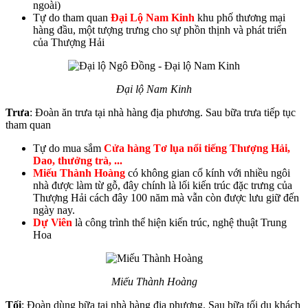
ngoài)
Tự do tham quan
Đại Lộ Nam Kinh
khu phố thương mại
hàng đầu, một tượng trưng cho sự phồn thịnh và phát triển
của Thượng Hải
Đại lộ Nam Kinh
Trưa
: Đoàn ăn trưa tại nhà hàng địa phương. Sau bữa trưa tiếp tục
tham quan
Tự do mua sắm
Cửa hàng Tơ lụa nổi tiếng Thượng Hải,
Dao, thưởng trà, ...
Miếu Thành Hoàng
có không gian cổ kính với nhiều ngôi
nhà được làm từ gỗ, đây chính là lối kiến trúc đặc trưng của
Thượng Hải cách đây 100 năm mà vẫn còn được lưu giữ đến
ngày nay.
Dự Viên
là công trình thể hiện kiến trúc, nghệ thuật Trung
Hoa
Miếu Thành Hoàng
Tối
: Đoàn dùng bữa tại nhà hàng địa phương. Sau bữa tối du khách