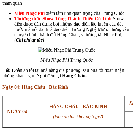
tham quan
Miếu Nhạc Phi
điểm tâm linh quan trọng của Trung Quốc.
Thưởng thức Show Tống Thành Thiên Cổ Tình
Show
diễn được dàn dựng bởi những đạo diễn lão luyện của đất
nước mà nổi danh là đạo diễn Trương Nghệ Mưu, những câu
chuyện hình thành đất Hàng Châu, vị tướng tài Nhạc Phi,
(Chi phí tự túc)
Miếu Nhạc Phi Trung Quốc
Tối:
Đoàn ăn tối tại nhà hàng địa phương, sau bữa tối đoàn nhận
phòng khách sạn. Nghỉ đêm tại
Hàng Châu.
Ngày 04: Hàng Châu - Bắc Kinh
Ă
HÀNG CHÂU - BẮC KINH
NGÀY 0
4
(tàu cao tốc khoảng 5 giờ)