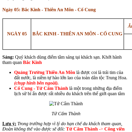
Ngày 05: Bắc Kinh - Thiên An Môn - Cố Cung
Ă
NGÀY 0
5
BẮC KINH - THIÊN AN MÔN -
CỐ CUNG
Sáng:
Quý khách dùng điểm tâm sáng tại khách sạn. Khởi hành
tham quan
Bắc Kinh
Quảng Trường Thiên An Môn
là được coi là trái tim của
đất nước, là niềm tự hào lớn lao của toàn dân tộc Trung Hoa.
(chụp hình bên ngoài).
Cố Cung - Tử Cấm Thành
là một trong những địa điểm
lịch sử bí ẩn được rất nhiều du khách trên thế giới quan tâm
Tứ Cẩm Thành
Lưu ý:
Trong trường hợp vì lý do hạn chế du khách tham quan,
Đoàn không thể vào được sẽ đổi:
Tử Cấm Thành
->
Công viên