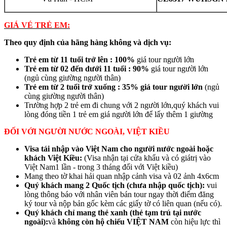
GIÁ VÉ TRẺ EM:
Theo quy định của hãng hàng không và dịch vụ:
Trẻ em từ 1
1
tuổi trở lên
: 100%
giá tour người lớn
Trẻ em từ 02 đến dưới 11 tuổi : 90%
giá tour người lớn
(ngủ cùng giường người thân)
Trẻ em từ 2 tuổi trở xuống : 35% giá tour người lớn
(ngủ
cùng giường người thân)
Trường hợp 2 trẻ em đi chung với 2 người lớn,quý khách vui
lòng đóng tiền 1 trẻ em giá người lớn để lấy thêm 1 giường
ĐỐI VỚI NGƯỜI NƯỚC NGOÀI, VIỆT KIỀU
Visa tái nhập vào Việt Nam cho người nước ngoài hoặc
khách Việt Kiều:
(Visa nhận tại cửa khẩu và có giátrị vào
Việt Nam1 lần - trong 3 tháng đối với Việt kiều)
Mang theo tờ khai hải quan nhập cảnh visa và 02 ảnh 4x6cm
Quý khách mang 2 Quốc tịch (chưa nhập quốc tịch):
vui
lòng thông báo với nhân viên bán tour ngay thời điểm đăng
ký tour và nộp bản gốc kèm các giấy tờ có liên quan (nếu có).
Quý khách chỉ mang thẻ xanh (thẻ tạm trú tại nước
ngoài):
và
không còn hộ chiếu VIỆT NAM
còn hiệu lực thì