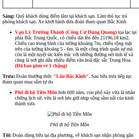
Sáng:
Quý khách dùng điểm tâm tại khách sạn. Làm thủ tục trả
phòng khách sạn. Xe khởi hành đưa đoàn tham quan Bắc Kinh
Vạn Lý Trường Thành (Cổng Cư Dung Quang)
tọa lạc tại
phía Bắc Trung Quốc, có chiều dài lên đến 21196,18 km2.
Chiều cao trung bình của tường khoảng 7m, chiều rộng mặt
trên của tường khoảng 5 - 6m. là một công trình quân sự mà
còn là một tuyệt tác kiến trúc với những đường nét tinh tế và
cũng là nơi ghi dấu nhiều điểm văn hoá đặc sắc Trung Hoa.
(Đã bao gồm vé 1 chặng)
Trưa:
Đoàn thưởng thức
"Lẩu Bắc Kinh"
.
Sau bữa trưa tiếp tục
tham quan mua sắm tự do
Phố đi bộ Tiền Môn
hơn 600 năm, con phố này vừa là nhân
chứng lịch sử, vừa là nơi lưu giữ nhịp sống sầm uất của kinh
thành xưa.
Phố đi bộ Tiền Môn
Tối:
Đoàn dùng bữa tại địa phương, về khách sạn nhận phòng gần