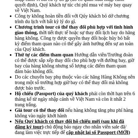
quyết định), Quý khách tự túc chi phí mua vé máy bay quay
về Việt Nam.
Công ty không hoàn tiền đối với Qúy khách bỏ dở chương
trình du lịch với bất kỳ lý do gì.
Chương trình tour có thể thay đổi phù hợp với tình hình
giao thông,
thời tiết thực tế hoặc sự thay đổi lịch bay do hãng
hàng không. Công ty được quyền thay đổi hoặc hủy bỏ bất
kỳ điểm tham quan nào có thể gây ảnh hưởng đến sự an toàn
của Quý khách.
Thứ tự các điểm tham quan
Hướng dẫn viên/Trưởng đoàn
có thể được sắp xếp thay đổi cho phù hợp với đường bay, giờ
bay của hàng không nhưng số lượng các điểm tham quan
đảm bảo không đổi.
Do các chuyến bay phụ thuộc vào các hãng Hàng Không nên
trong một số trường hợp giờ bay có thể thay đổi mà không
được báo trước.
Hộ chiếu (Passport) của quý khách
phải còn thời hạn trên 6
tháng kể từ ngày nhập cảnh về Việt Nam và còn ít nhất 2
trang trắng.
Giá tour có thể thay đổi
nếu hàng không tăng phu phí hàng
không vào ngày khởi hành
Nếu Quý khách có thay đổi hộ chiếu mới (sau khi đã
đăng ký tour)
chủ động báo ngay cho nhân viên sale đã/
đang làm việc trực tiếp để
cập nhật lại số Passport (MỚI)