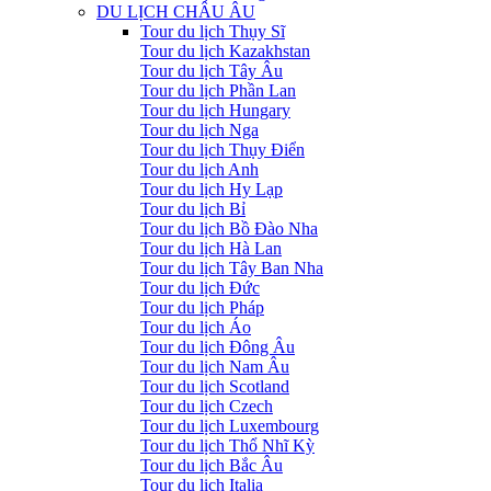
DU LỊCH CHÂU ÂU
Tour du lịch Thụy Sĩ
Tour du lịch Kazakhstan
Tour du lịch Tây Âu
Tour du lịch Phần Lan
Tour du lịch Hungary
Tour du lịch Nga
Tour du lịch Thụy Điển
Tour du lịch Anh
Tour du lịch Hy Lạp
Tour du lịch Bỉ
Tour du lịch Bồ Đào Nha
Tour du lịch Hà Lan
Tour du lịch Tây Ban Nha
Tour du lịch Đức
Tour du lịch Pháp
Tour du lịch Áo
Tour du lịch Đông Âu
Tour du lịch Nam Âu
Tour du lịch Scotland
Tour du lịch Czech
Tour du lịch Luxembourg
Tour du lịch Thổ Nhĩ Kỳ
Tour du lịch Bắc Âu
Tour du lịch Italia