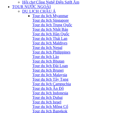
Hội chợ Công Nghệ Điện Sưởi Ấm
TOUR NƯỚC NGOÀI
DU LỊCH CHÂU Á
Tour du lịch Myanmar
Tour du lịch Singapore
Tour du lịch Trung Quốc
Tour du lịch Nhật Bản
Tour du lịch Hàn Quốc
Tour du lịch Thái Lan
Tour du lịch Maldives
Tour du lịch Nepal
Tour du lịch Philippines
Tour du lịch Lào
Tour du lịch Bhutan
Tour du lịch Đài Loan
Tour du lịch Brunei
Tour du lịch Malaysia
Tour du lịch Tây Tạng
Tour du lịch Campuchia
Tour du lịch Ấn Độ
Tour du lịch Indonesia
Tour du lịch Dubai
Tour du lịch Israel
Tour du lịch Mông Cổ
Tour du lịch Bangkok