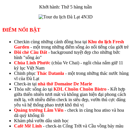
Khởi hành: Thứ 5 hàng tuần
ĐIỂM NỔI BẬT
Checkin cùng những cánh đồng hoa tại
Khu du lịch Fresh
Garden
- một trong những điểm sống ảo nổi tiếng của giới trẻ
Đồi chè Cầu Đất
- background tuyệt đẹp cho những bức
hình "sống ảo"
Chùa Linh Phước
(chùa Ve Chai) - ngôi chùa nắm giữ 11
kỷ lục Việt Nam
Chinh phục
Thác Datanla
- một trong những thác nước hùng
vĩ của Đà Lạt
Check-in tại
nhà thờ Domaine De Marie
Thỏa sức sổng ảo tại
KDL Chuồn Chuồn Bistro
- Kết hợp
giữa thiên nhiên tươi mát và không gian hiện đại phong cách
mới lạ, với nhiều điểm check in siêu đẹp, vườn thú cực đáng
yêu và hệ thống phao trượt khô thú vị
Quảng trường Lâm Viên
- check in cùng hoa atiso và hoa
dã quỳ khổng lồ
Khám phá vườn dâu sinh học
Café Mê Linh
- check-in Cổng Trời và Cầu vồng bảy màu