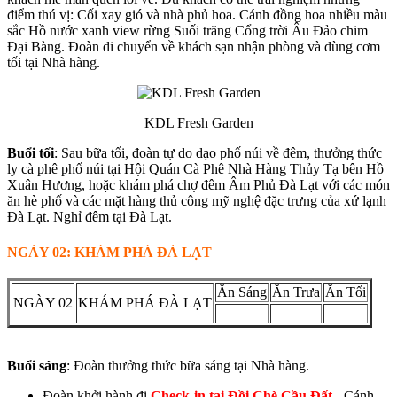
điểm thú vị: Cối xay gió và nhà phủ hoa. Cánh đồng hoa nhiều màu
sắc Hồ nước xanh view rừng Suối trăng Cổng trời Âu Đảo chim
Đại Bàng. Đoàn di chuyển về khách sạn nhận phòng và dùng cơm
tối tại Nhà hàng.
KDL Fresh Garden
Buổi tối
: Sau bữa tối, đoàn tự do dạo phố núi về đêm, thưởng thức
ly cà phê phố núi tại Hội Quán Cà Phê Nhà Hàng Thủy Tạ bên Hồ
Xuân Hương, hoặc khám phá chợ đêm Âm Phủ Đà Lạt với các món
ăn hè phố và các mặt hàng thủ công mỹ nghệ đặc trưng của xứ lạnh
Đà Lạt. Nghỉ đêm tại Đà Lạt.
NGÀY 02: KHÁM PHÁ ĐÀ LẠT
Ăn Sáng
Ăn Trưa
Ăn Tối
NGÀY 02
KHÁM PHÁ ĐÀ LẠT
Buổi sáng
: Đoàn thưởng thức bữa sáng tại Nhà hàng.
Đoàn khởi hành đi
Check-in tại Đồi Chè Cầu Đất
- Cánh