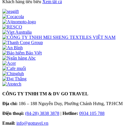
Khách hàng tiêu biểu
Xem tất cả
CÔNG TY TNHH TM & DV GO TRAVEL
Địa chỉ:
186 – 188 Nguyễn Duy, Phường Chánh Hưng, TP.HCM
Điện thoại:
(84-28) 3838 3878
|
Hotline:
0934 105 788
Email:
info@gotravel.vn