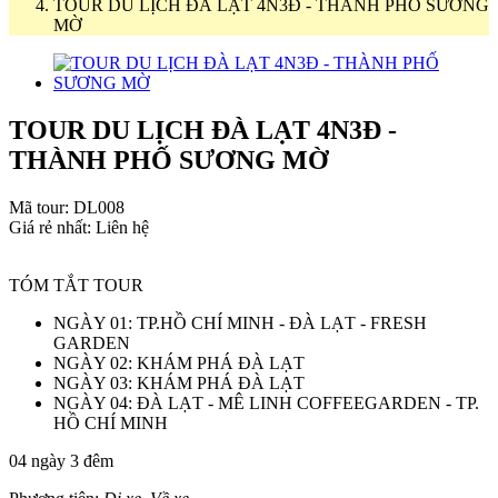
TOUR DU LỊCH ĐÀ LẠT 4N3Đ - THÀNH PHỐ SƯƠNG
MỜ
TOUR DU LỊCH ĐÀ LẠT 4N3Đ -
THÀNH PHỐ SƯƠNG MỜ
Mã tour:
DL008
Giá rẻ nhất:
Liên hệ
TÓM TẮT TOUR
NGÀY 01: TP.HỒ CHÍ MINH - ĐÀ LẠT - FRESH
GARDEN
NGÀY 02: KHÁM PHÁ ĐÀ LẠT
NGÀY 03: KHÁM PHÁ ĐÀ LẠT
NGÀY 04: ĐÀ LẠT - MÊ LINH COFFEEGARDEN - TP.
HỒ CHÍ MINH
04 ngày 3 đêm