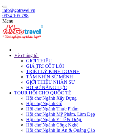
info@gotravel.vn
0934 105 788
Menu
Về chúng tôi
GIỚI THIỆU
GIÁ TRỊ CỐT LÕI
TRIẾT LÝ KINH DOANH
TẦM NHÌN SỨ MỆNH
GIỚI THIỆU NHÂN SỰ
HỒ SƠ NĂNG LỰC
TOUR HỘI CHỢ QUỐC TẾ
Hội chợ Ngành Xây Dựng
Hội chợ Ngành Gỗ
Hội chợ Ngành Thực Phẩm
Hội chợ Ngành Mỹ Phẩm, Làm Đẹp
Hội chợ Ngành Y Tế & Dược
Hội chợ Ngành Công Nghệ
Hội chợ Ngành In Ấn & Quảng Cáo