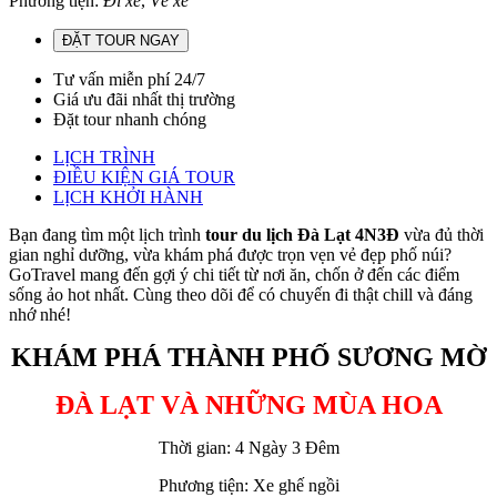
Phương tiện:
Đi xe
,
Về xe
ĐẶT TOUR NGAY
Tư vấn miễn phí 24/7
Giá ưu đãi nhất thị trường
Đặt tour nhanh chóng
LỊCH TRÌNH
ĐIỀU KIỆN GIÁ TOUR
LỊCH KHỞI HÀNH
Bạn đang tìm một lịch trình
tour du lịch Đà Lạt 4N3Đ
vừa đủ thời
gian nghỉ dưỡng, vừa khám phá được trọn vẹn vẻ đẹp phố núi?
GoTravel mang đến gợi ý chi tiết từ nơi ăn, chốn ở đến các điểm
sống ảo hot nhất. Cùng theo dõi để có chuyến đi thật chill và đáng
nhớ nhé!
KHÁM PHÁ THÀNH PHỐ SƯƠNG MỜ
ĐÀ LẠT VÀ NHỮNG MÙA HOA
Thời gian: 4 Ngày 3 Đêm
Phương tiện: Xe ghế ngồi