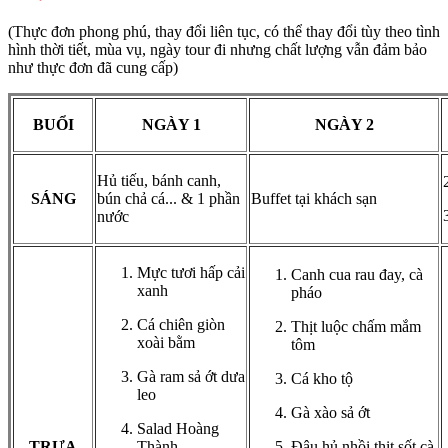
(Thực đơn phong phú, thay đổi liên tục, có thể thay đổi tùy theo tình
hình thời tiết, mùa vụ, ngày tour đi nhưng chất lượng vẫn đảm bảo
như thực đơn đã cung cấp)
BUỔI
NGÀY 1
NGÀY 2
Hủ tiếu, bánh canh,
SÁNG
bún chả cá... & 1 phần
Buffet tại khách sạn
nước
Mực tươi hấp cải
Canh cua rau đay, cà
xanh
pháo
Cá chiên giòn
Thịt luộc chấm mắm
xoài bằm
tôm
Gà ram sả ớt dưa
Cá kho tộ
leo
Gà xào sả ớt
Salad Hoàng
TRƯA
Thành
Đậu hủ nhồi thịt sốt cà