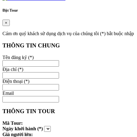
Đặt Tour
×
Cám ơn quý khách sử dụng dịch vụ của chúng tôi (*) bắt buộc nhập
THÔNG TIN CHUNG
Tên đăng ký (*)
Địa chỉ (*)
Điện thoại (*)
Email
THÔNG TIN TOUR
Mã Tour:
Ngày khởi hành (*)
Giá người lớn: