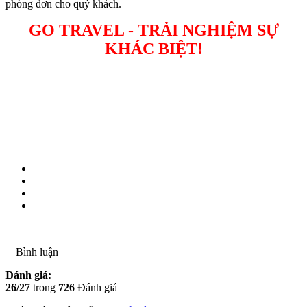
phòng đơn cho quý khách.
GO TRAVEL - TRẢI NGHIỆM SỰ
KHÁC BIỆT!
Bình luận
Đánh giá:
26
/
27
trong
726
Đánh giá