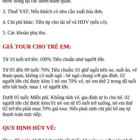
nước uống tại các điểm tham quan.
3. Thuế VAT: Nếu khách có nhu cầu xuất hóa đơn.
4. Chi phí khác: Tiền tip cho tài xế và HDV (nếu có).
5. Các khoản phụ thu.
GIÁ TOUR CHO TRẺ EM:
Từ 10 tuổi trở lên: 100% Tiêu chuẩn như người lớn.
Từ 05 đến 09 tuổi: 70% Tiêu chuẩn: 01 ghế ngồi trên xe, suất ăn, vé
tham quan, không có suất ngủ - bé ngủ chung với gia đình. 02
người lớn chỉ được kèm 1 trẻ em 70% vé, trẻ em thứ 2 trong độ tuổi
trên bắt buộc mua 1 vé người lớn.
Dưới 05 tuổi: Miễn phí. Không tính vé, gia đình tự lo cho bé. 02
người lớn chỉ được kèm 01 trẻ em từ 05 tuổi trở xuống, trẻ em thứ
02 trở lên phải mua 70% giá tour. Nếu phát sinh chi phí bố mẹ tự
thanh toán trực tiếp.
QUY ĐỊNH HỦY VÉ: