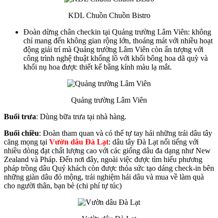
KDL Chuồn Chuồn Bistro
Đoàn dừng chân checkin tại Quảng trường Lâm Viên: không
chỉ mang đến không gian rộng lớn, thoáng mát với nhiều hoạt
động giải trí mà Quảng trường Lâm Viên còn ấn tượng với
công trình nghệ thuật khổng lồ với khối bông hoa dã quỳ và
khối nụ hoa được thiết kế bằng kính màu lạ mắt.
Quảng trường Lâm Viên
Buổi trưa
: Dùng bữa trưa tại nhà hàng.
Buổi chiều
: Đoàn tham quan và có thể tự tay hái những trái dâu tây
căng mọng tại
Vườn dâu Đà Lạt
: dâu tây Đà Lạt nổi tiếng với
nhiều dòng đạt chất lượng cao với các giống dâu đa dạng như New
Zealand và Pháp. Đến nơi đây, ngoài việc được tìm hiểu phương
pháp trồng dâu Quý khách còn được thỏa sức tạo dáng check-in bên
những giàn dâu đỏ mộng, trải nghiệm hái dâu và mua về làm quà
cho người thân, bạn bè (chi phí tự túc)