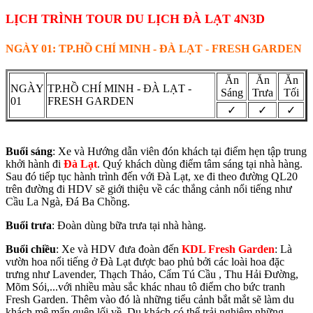
LỊCH TRÌNH TOUR DU LỊCH ĐÀ LẠT 4N3D
NGÀY 01: TP.HỒ CHÍ MINH - ĐÀ LẠT - FRESH GARDEN
Ăn
Ăn
Ăn
NGÀY
TP.HỒ CHÍ MINH - ĐÀ LẠT -
Sáng
Trưa
Tối
01
FRESH GARDEN
✓
✓
✓
Buổi sáng
: Xe và Hướng dẫn viên đón khách tại điểm hẹn tập trung
khởi hành đi
Đà Lạt
. Quý khách dùng điểm tâm sáng tại nhà hàng.
Sau đó tiếp tục hành trình đến với Đà Lạt, xe đi theo đường QL20
trên đường đi HDV sẽ giới thiệu về các thắng cảnh nổi tiếng như
Cầu La Ngà, Đá Ba Chồng.
Buổi trưa
: Đoàn dùng bữa trưa tại nhà hàng.
Buổi chiều
: Xe và HDV đưa đoàn đến
KDL Fresh Garden
: Là
vườn hoa nổi tiếng ở Đà Lạt được bao phủ bởi các loài hoa đặc
trưng như Lavender, Thạch Thảo, Cẩm Tú Cầu , Thu Hải Đường,
Mõm Sói,...với nhiều màu sắc khác nhau tô điểm cho bức tranh
Fresh Garden. Thêm vào đó là những tiểu cảnh bắt mắt sẽ làm du
khách mê mẩn quên lối về. Du khách có thể trải nghiệm những