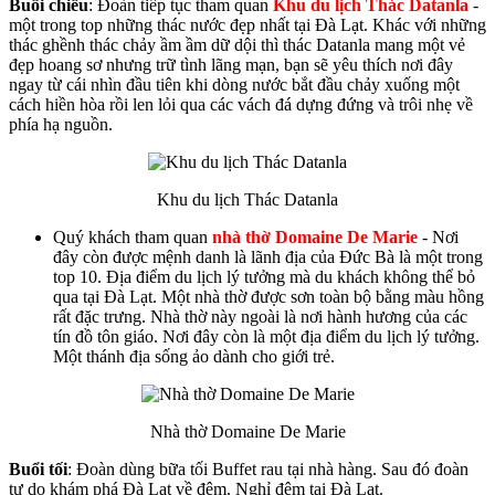
Buổi chiều
: Đoàn tiếp tục tham quan
Khu du lịch Thác Datanla
-
một trong top những thác nước đẹp nhất tại Đà Lạt. Khác với những
thác ghềnh thác chảy ầm ầm dữ dội thì thác Datanla mang một vẻ
đẹp hoang sơ nhưng trữ tình lãng mạn, bạn sẽ yêu thích nơi đây
ngay từ cái nhìn đầu tiên khi dòng nước bắt đầu chảy xuống một
cách hiền hòa rồi len lỏi qua các vách đá dựng đứng và trôi nhẹ về
phía hạ nguồn.
Khu du lịch Thác Datanla
Quý khách tham quan
nhà thờ Domaine De Marie
- Nơi
đây còn được mệnh danh là lãnh địa của Đức Bà là một trong
top 10. Địa điểm du lịch lý tưởng mà du khách không thể bỏ
qua tại Đà Lạt. Một nhà thờ được sơn toàn bộ bằng màu hồng
rất đặc trưng. Nhà thờ này ngoài là nơi hành hương của các
tín đồ tôn giáo. Nơi đây còn là một địa điểm du lịch lý tưởng.
Một thánh địa sống ảo dành cho giới trẻ.
Nhà thờ Domaine De Marie
Buổi tối
: Đoàn dùng bữa tối Buffet rau tại nhà hàng. Sau đó đoàn
tự do khám phá Đà Lạt về đêm. Nghỉ đêm tại Đà Lạt.