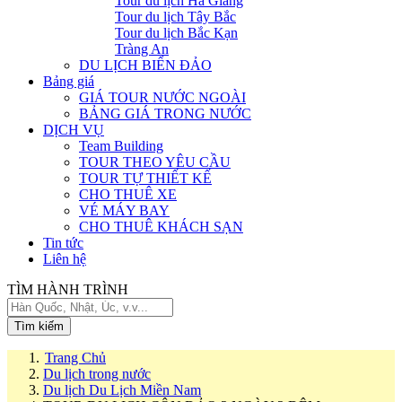
Tour du lịch Hà Giang
Tour du lịch Tây Bắc
Tour du lịch Bắc Kạn
Tràng An
DU LỊCH BIỂN ĐẢO
Bảng giá
GIÁ TOUR NƯỚC NGOÀI
BẢNG GIÁ TRONG NƯỚC
DỊCH VỤ
Team Building
TOUR THEO YÊU CẦU
TOUR TỰ THIẾT KẾ
CHO THUÊ XE
VÉ MÁY BAY
CHO THUÊ KHÁCH SẠN
Tin tức
Liên hệ
TÌM HÀNH TRÌNH
Tìm kiếm
Trang Chủ
Du lịch trong nước
Du lịch Du Lịch Miền Nam