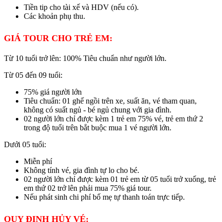
Tiền tip cho tài xế và HDV (nếu có).
Các khoản phụ thu.
GIÁ TOUR CHO TRẺ EM:
Từ 10 tuổi trở lên: 100% Tiêu chuẩn như người lớn.
Từ 05 đến 09 tuổi:
75% giá người lớn
Tiêu chuẩn: 01 ghế ngồi trên xe, suất ăn, vé tham quan,
không có suất ngủ - bé ngủ chung với gia đình.
02 người lớn chỉ được kèm 1 trẻ em 75% vé, trẻ em thứ 2
trong độ tuổi trên bắt buộc mua 1 vé người lớn.
Dưới 05 tuổi:
Miễn phí
Không tính vé, gia đình tự lo cho bé.
02 người lớn chỉ được kèm 01 trẻ em từ 05 tuổi trở xuống, trẻ
em thứ 02 trở lên phải mua 75% giá tour.
Nếu phát sinh chi phí bố mẹ tự thanh toán trực tiếp.
QUY ĐỊNH HỦY VÉ: