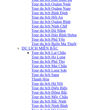
Tour du lịch Quảng Ngãi
Tour du lịch Quảng Nam
Tour du lịch Bình Định
Tour du lịch Hội An
Tour du lịch Quảng Bình
Tour du lịch Ninh Chữ
Tour du lịch Đà Nẵng
Tour du lịch Đảo Bình Hưng
Tour du lịch Phú Yên
Tour du lịch Buôn Ma Thuột
DU LỊCH MIỀN BẮC
Tour du lịch Lai Châu
Tour du lịch Hạ Long
Tour du lịch Phú Thọ
Tour du lịch Mai Châu
Tour du lịch Lạng Sơn
Tour du lịch Sapa
Thanh Hóa
Tour du lịch Hà Nội
Tour du lịch Điện Biên
Tour du lịch Đông Bắc
Tour du lịch Mộc Châu
Tour du lịch Bắc Ninh
Tour du lịch Ninh Bình