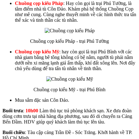
Chuồng cọp kiểu Pháp
: Hay còn gọi là trại Phú Tường, là
tâm điểm nhà tù Côn Đảo. Khám phá hệ thống Chuồng Cọp
như mê cung. Cùng nghe thuyết minh về các hình thức tra tấn
thể xác và tinh thần các tù nhân.
Chuồng cọp kiểu Pháp - trại Phú Tường
Chuồng cọp kiểu Mỹ
: hay còn gọi là trại Phú Bình với các
nhà giam bằng bê tông không có bệ nằm, người tù phải nằm
dưới nền xi măng lạnh giá ẩm thấp, khí đất xông lên. Nơi đây
chủ yếu dùng để tra tấn tù nhân về tinh thần.
Chuồng cọp kiểu Mỹ - trại Phú Bình
Mua sắm đặc sản Côn Đảo.
Buổi trưa
:
10h00
Làm thủ tục trả phòng khách sạn. Xe đưa đoàn
dùng cơm trưa tại nhà hàng địa phương, sau đó di chuyển ra Cảng
Bến Đầm. HDV giúp quý khách làm thủ tục lên tàu.
Buổi chiều
: Tàu cập cảng Trần Đề - Sóc Trăng. Khởi hành về TP.
Hồ Chí Minh.