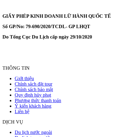
GIẤY PHÉP KINH DOANH LỮ HÀNH QUỐC TẾ
Số GP/No: 79-690/2020/TCDL- GP LHQT
Do Tổng Cục Du Lịch cấp ngày 29/10/202
0
Hotline
0934 105 788
THÔNG TIN
Giới thiệu
Chính sách đặt tour
Chính sách bảo mật
Quy định hủy phạt
Phương thức thanh toán
Ý kiến khách hàng
Liên hệ
DỊCH VỤ
Du lịch nước ngoài