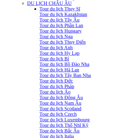
DU LỊCH CHÂU ÂU
Tour du lịch Thụy Sĩ
Tour du lịch Kazakhstan
Tour du lịch Tây Âu
Tour du lịch Phần Lan
Tour du lịch Hungary
Tour du lịch Nga
Tour du lịch Thụy Điển
Tour du lịch Anh
Tour du lịch Hy Lạp
Tour du lịch Bỉ
Tour du lịch Bồ Đào Nha
Tour du lịch Hà Lan
Tour du lịch Tây Ban Nha
Tour du lịch Đức
Tour du lịch Pháp
Tour du lịch Áo
Tour du lịch Đông Âu
Tour du lịch Nam Âu
Tour du lịch Scotland
Tour du lịch Czech
Tour du lịch Luxembourg
Tour du lịch Thổ Nhĩ Kỳ
Tour du lịch Bắc Âu
Tour du lịch Italia