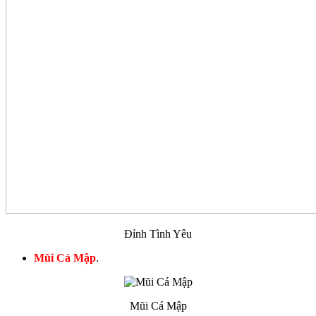
Đỉnh Tình Yêu
Mũi Cá Mập
.
Mũi Cá Mập