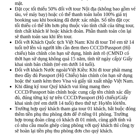
mặt.
Đặt cọc tối thiểu 50% đối với tour Nội địa (không bao gồm vé
tàu, vé máy bay) hoặc có thể thanh toán luôn 100% giá trị
booking sau khi booking đã được xác nhận. Số tiền đặt cọc
tối thiểu có thể lớn hơn phụ thuộc vào tính chất của từng tour,
tính chất khách lẻ hoặc khách đoàn. Phần thanh toán còn lại
sẽ thanh toán sau khi lên tour.
Đối với Khách Quốc tịch Việt Nam: Khi đi tour Trẻ em từ 14
tuổi trở lên và người lớn cần đem theo CCCD/Passport (Hộ
chiếu) bản chính còn hạn sử dụng, hình ảnh rõ (CMND có
thời hạn sử dụng không quá 15 năm, tính từ ngày cấp)/ Giấy
khai sinh bản chính (trẻ em dưới 14 tuổi).
Đối với khách Nước ngoài/Việt Kiều: Khi đi tour phải mang
theo đầy đủ Passport (Hộ Chiếu) bản chính còn hạn sử dụng
hoặc thẻ xanh kèm theo Visa và giấy tái xuất nhập Việt Nam.
Khi đăng ký tour Quý khách vui lòng mang theo
CCCD/Passport bản chính hoặc cung cấp tên chính xác đầy
đủ, đúng từng ký tự trên CCCD/Passport (Hộ chiếu)/Giấy
khai sinh (trẻ em dưới 14 tuổi) theo thứ tự: Họ/tên lót/tên.
Trường hợp quý khách tham gia tour 01 khách, bắt buộc đóng
thêm tiền phụ thu phòng đơn để ở riêng 01 phòng. Trường
hợp trong đoàn cũng có khách đi 01 mình, cùng giới tính và
có nhu cầu muốn ghép cùng phòng với quý khách thì công ty
sẽ hoàn lại tiền phụ thu phòng đơn cho quý khách.