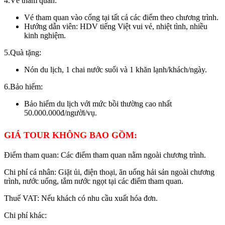
4.Vé tham quan:
Vé tham quan vào cổng tại tất cả các điểm theo chương trình.
Hướng dẫn viên: HDV tiếng Việt vui vẻ, nhiệt tình, nhiều
kinh nghiệm.
5.Quà tặng:
Nón du lịch, 1 chai nước suối và 1 khăn lạnh/khách/ngày.
6.Bảo hiểm:
Bảo hiểm du lịch với mức bồi thường cao nhất
50.000.000đ/người/vụ.
GIÁ TOUR KHÔNG BAO GỒM:
Điểm tham quan: Các điểm tham quan nằm ngoài chương trình.
Chi phí cá nhân: Giặt ủi, điện thoại, ăn uống hải sản ngoài chương
trình, nước uống, tắm nước ngọt tại các điểm tham quan.
Thuế VAT: Nếu khách có nhu cầu xuất hóa đơn.
Chi phí khác: