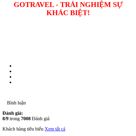
GOTRAVEL - TRẢI NGHIỆM SỰ
KHÁC BIỆT!
Bình luận
Đánh giá:
8
/
9
trong
7008
Đánh giá
Khách hàng tiêu biểu
Xem tất cả