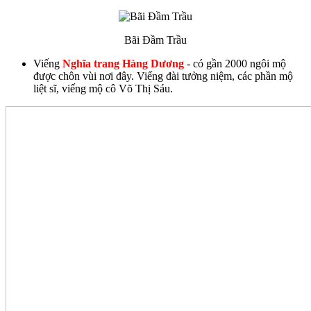
Bãi Đầm Trầu
Viếng
Nghĩa trang Hàng Dương
- có gần 2000 ngôi mộ
được chôn vùi nơi đây. Viếng đài tưởng niệm, các phần mộ
liệt sĩ, viếng mộ cô Võ Thị Sáu.