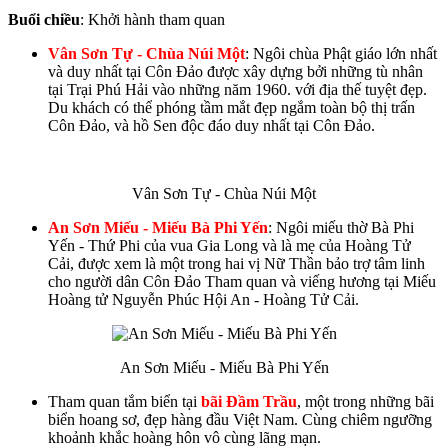
Buổi chiều
: Khởi hành tham quan
Vân Sơn Tự - Chùa Núi Một
: Ngôi chùa Phật giáo lớn nhất
và duy nhất tại Côn Đảo được xây dựng bởi những tù nhân
tại Trại Phú Hải vào những năm 1960. với địa thế tuyệt đẹp.
Du khách có thể phóng tầm mắt đẹp ngắm toàn bộ thị trấn
Côn Đảo, và hồ Sen độc đáo duy nhất tại Côn Đảo.
Vân Sơn Tự - Chùa Núi Một
An Sơn Miếu - Miếu Bà Phi Yến
: Ngôi miếu thờ Bà Phi
Yến - Thứ Phi của vua Gia Long và là mẹ của Hoàng Tử
Cải, được xem là một trong hai vị Nữ Thần bảo trợ tâm linh
cho người dân Côn Đảo Tham quan và viếng hương tại Miếu
Hoàng tử Nguyễn Phúc Hội An - Hoàng Tử Cải.
An Sơn Miếu - Miếu Bà Phi Yến
Tham quan tắm biển tại
bãi Đầm Trầu
, một trong những bãi
biển hoang sơ, đẹp hàng đầu Việt Nam. Cùng chiêm ngưỡng
khoảnh khắc hoàng hôn vô cùng lãng mạn.