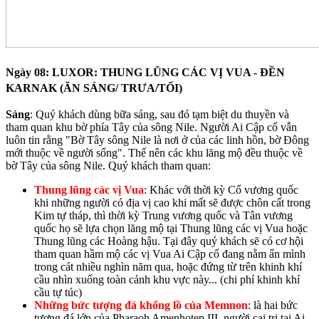
Ngày 08: LUXOR: THUNG LŨNG CÁC VỊ VUA - ĐỀN
KARNAK (ĂN SÁNG/ TRƯA/TỐI)
Sáng
: Quý khách dùng bữa sáng, sau đó tạm biệt du thuyền và
tham quan khu bờ phía Tây của sông Nile. Người Ai Cập cổ vẫn
luôn tin rằng "Bờ Tây sông Nile là nơi ở của các linh hồn, bờ Đông
mới thuộc về người sống". Thế nên các khu lăng mộ đều thuộc về
bờ Tây của sông Nile. Quý khách tham quan:
Thung lũng các vị Vua
: Khác với thời kỳ Cổ vương quốc
khi những người có địa vị cao khi mất sẽ được chôn cất trong
Kim tự tháp, thì thời kỳ Trung vương quốc và Tân vương
quốc họ sẽ lựa chọn lăng mộ tại Thung lũng các vị Vua hoặc
Thung lũng các Hoàng hậu. Tại đây quý khách sẽ có cơ hội
tham quan hầm mộ các vị Vua Ai Cập cổ đang nằm ẩn mình
trong cát nhiều nghìn năm qua, hoặc đứng từ trên khinh khí
cầu nhìn xuống toàn cảnh khu vực này... (chi phí khinh khí
cầu tự túc)
Những bức tượng đá khổng lồ của Memnon
: là hai bức
tượng đá lớn của Pharaoh Amenhotep III, người cai trị tại Ai