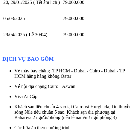
20, 29/01/2025 ( Tết âm lịch )
79.000.000
05/03/2025
79.000.000
29/04/2025 ( Lễ 30/04)
79.000.000
DỊCH VỤ BAO GỒM
Vé máy bay chặng TP HCM - Dubai - Cairo - Dubai - TP
HCM hãng hàng không Qatar
Vé nội địa chặng Cairo - Aswan
Visa Ai Cập
Khách sạn tiêu chuẩn 4 sao tại Cairo và Hurghada, Du thuyền
sông Nile tiêu chuẩn 5 sao, Khách sạn địa phương tại
Bahariya 2 người/phòng (nếu lẻ nam/nữ ngủ phòng 3)
Các bữa ăn theo chương trình