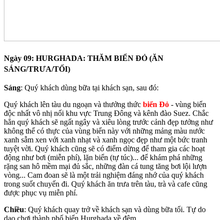
Ngày 09: HURGHADA: THĂM BIỂN ĐỎ (ĂN
SÁNG/TRƯA/TỐI)
Sáng
: Quý khách dùng bữa tại khách sạn, sau đó:
Quý khách lên tàu du ngoạn và thưởng thức
biển Đỏ
- vùng biển
độc nhất vô nhị nối khu vực Trung Đông và kênh đào Suez. Chắc
hẳn quý khách sẽ ngất ngây và xiêu lòng trước cảnh đẹp tưởng như
không thể có thực của vùng biển này với những mảng màu nước
xanh sẫm xen với xanh nhạt và xanh ngọc đẹp như một bức tranh
tuyệt vời. Quý khách cũng sẽ có điểm dừng để tham gia các hoạt
động như bơi (miễn phí), lặn biển (tự túc)... để khám phá những
rặng san hô mềm mại đủ sắc, những đàn cá tung tăng bơi lội lượn
vòng... Cam đoan sẽ là một trải nghiệm đáng nhớ của quý khách
trong suốt chuyến đi. Quý khách ăn trưa trên tàu, trà và cafe cũng
được phục vụ miễn phí.
Chiều
: Quý khách quay trở về khách sạn và dùng bữa tối. Tự do
dạo chơi thành phố biển Hurghada về đêm.