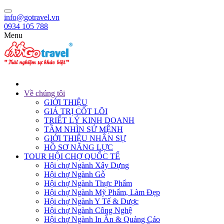
info@gotravel.vn
0934 105 788
Menu
Về chúng tôi
GIỚI THIỆU
GIÁ TRỊ CỐT LÕI
TRIẾT LÝ KINH DOANH
TẦM NHÌN SỨ MỆNH
GIỚI THIỆU NHÂN SỰ
HỒ SƠ NĂNG LỰC
TOUR HỘI CHỢ QUỐC TẾ
Hội chợ Ngành Xây Dựng
Hội chợ Ngành Gỗ
Hội chợ Ngành Thực Phẩm
Hội chợ Ngành Mỹ Phẩm, Làm Đẹp
Hội chợ Ngành Y Tế & Dược
Hội chợ Ngành Công Nghệ
Hội chợ Ngành In Ấn & Quảng Cáo