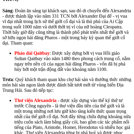
Sáng
: Đoàn ăn sáng tại khách sạn, sau đó di chuyển đến Alexandria
- được thành lập vào năm 331 TCN bởi Alexander Đại đế - vị vua
vĩ đại nhất trong lịch sử thế giới cổ đại và là thủ phủ của Ai Cập
trong suốt 1000 năm và dưới thời trị vì của nữ hoàng Cleopatra.
Thời bấy giờ đây cũng từng là thành phố phát triển nhất thế giới và
sở hữu ngọn hải đăng Pharos - một trong bảy kỳ quan thế giới cổ
đại. Tham quan:
Pháo đài Qaitbay
: Được xây dựng bởi vị vua Hồi giáo
Sultan Qaitbay vào năm 1480 theo phong cách trung cổ, nằm
ngay trên nền cũ của ngọn hải đăng Pharos - vốn đã bị phá
hủy bởi một trận động đất vào khoảng năm 1100.
Trưa
: Quý khách tham quan khu chợ hải sản và thưởng thức những
món hải sản ngon lành được đánh bắt tươi mới từ vùng biển Địa
Trung Hải. Sau đó tiếp tục:
Thư viện Alexandria
- được xây dựng vào thế kỷ thứ tư
trước Công nguyên - là thư viện đầu tiên của thế giới và là
một trong những nơi lưu giữ kho tàng kiến ​​thức quan trọng
nhất của thế giới cổ đại. Nơi đây từng chứa đựng khoảng nửa
triệu cuốn sách làm bằng giấy cói, bao gồm các tác phẩm nổi
tiếng của Plato, Aristotle, Homer, Herodotus và nhiều học giả
khác. Thư viện Alexandria từng bị phá huỷ và được phục