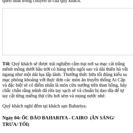
quên nhất trong chuyến đi của quý khách.
Tối
: Quý khách sẽ được trải nghiệm cắm trại nơi sa mạc cát trắng
mênh mông dưới bầu trời có hàng triệu ngôi sao và dải thiên hà vắt
ngang như một dải lụa lấp lánh. Thưởng thức bữa tối đúng kiểu sa
mạc phóng khoáng với thực đơn các món ăn truyền thống Ai Cập
và đặc biệt sẽ có điểm nhấn là món cừu nướng trên than hồng, hãy
chắc chắn rằng mình đã rửa tay sạch sẽ và chuẩn bị dao dĩa để tự
tay cắt từng miếng thịt cừu hơi sém và mọng nước nhé.
Quý khách nghỉ đêm tại khách sạn Bahariya.
Ngày 04: ỐC ĐẢO BAHARIYA - CAIRO (ĂN SÁNG/
TRƯA/ TỐI)