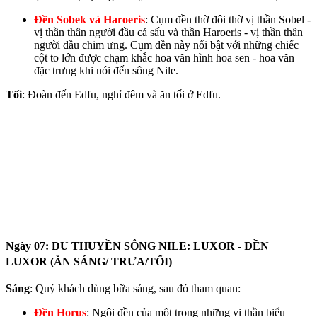
Đền Sobek và Haroeris
: Cụm đền thờ đôi thờ vị thần Sobel -
vị thần thân người đầu cá sấu và thần Haroeris - vị thần thân
người đầu chim ưng. Cụm đền này nổi bật với những chiếc
cột to lớn được chạm khắc hoa văn hình hoa sen - hoa văn
đặc trưng khi nói đến sông Nile.
Tối
: Đoàn đến Edfu, nghỉ đêm và ăn tối ở Edfu.
Ngày 07: DU THUYỀN SÔNG NILE: LUXOR - ĐỀN
LUXOR (ĂN SÁNG/ TRƯA/TỐI)
Sáng
: Quý khách dùng bữa sáng, sau đó tham quan:
Đền Horus
: Ngôi đền của một trong những vị thần biểu