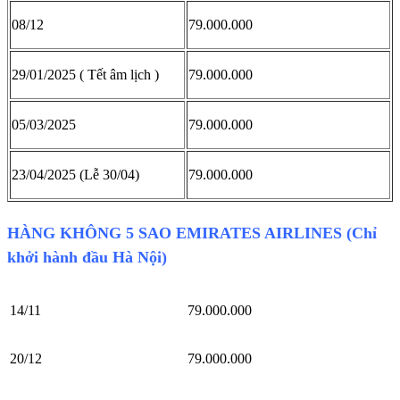
08/12
79.000.000
29/01/2025 ( Tết âm lịch )
79.000.000
05/03/2025
79.000.000
23/04/2025 (Lễ 30/04)
79.000.000
HÀNG KHÔNG 5 SAO EMIRATES AIRLINES (Chỉ
khởi hành đầu Hà Nội)
14/11
79.000.000
20/12
79.000.000