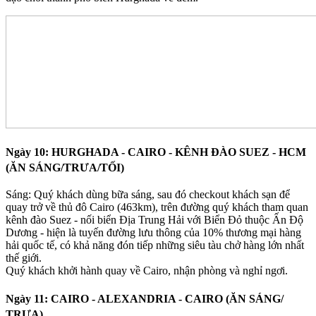
Ngày 10: HURGHADA - CAIRO - KÊNH ĐÀO SUEZ - HCM
(ĂN SÁNG/TRƯA/TỐI)
Sáng: Quý khách dùng bữa sáng, sau đó checkout khách sạn để
quay trở về thủ đô Cairo (463km), trên đường quý khách tham quan
kênh đào Suez - nối biển Địa Trung Hải với Biển Đỏ thuộc Ấn Độ
Dương - hiện là tuyến đường lưu thông của 10% thương mại hàng
hải quốc tế, có khả năng đón tiếp những siêu tàu chở hàng lớn nhất
thế giới.
Quý khách khởi hành quay về Cairo, nhận phòng và nghỉ ngơi.
Ngày 11: CAIRO - ALEXANDRIA - CAIRO (ĂN SÁNG/
TRƯA)