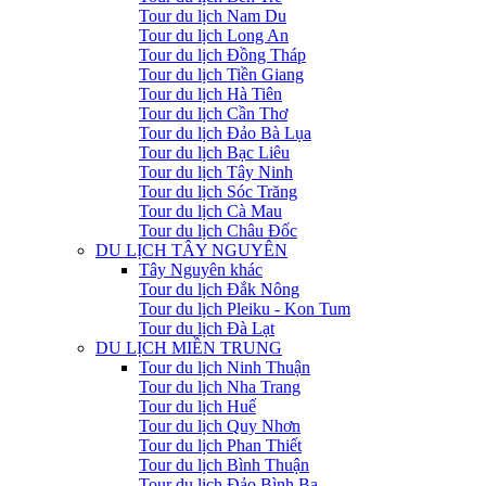
Tour du lịch Nam Du
Tour du lịch Long An
Tour du lịch Đồng Tháp
Tour du lịch Tiền Giang
Tour du lịch Hà Tiên
Tour du lịch Cần Thơ
Tour du lịch Đảo Bà Lụa
Tour du lịch Bạc Liêu
Tour du lịch Tây Ninh
Tour du lịch Sóc Trăng
Tour du lịch Cà Mau
Tour du lịch Châu Đốc
DU LỊCH TÂY NGUYÊN
Tây Nguyên khác
Tour du lịch Đắk Nông
Tour du lịch Pleiku - Kon Tum
Tour du lịch Đà Lạt
DU LỊCH MIỀN TRUNG
Tour du lịch Ninh Thuận
Tour du lịch Nha Trang
Tour du lịch Huế
Tour du lịch Quy Nhơn
Tour du lịch Phan Thiết
Tour du lịch Bình Thuận
Tour du lịch Đảo Bình Ba