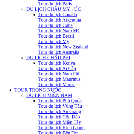
Tour du lịch Paris
DU LỊCH CHÂU MỸ - ÚC
Tour du lịch Canada
Tour du lịch Argentina
Tour du lịch Cuba
Tour du lịch Nam Mỹ
Tour du lịch Brazil
Tour du lịch Mỹ
Tour du lịch New Zealand
Tour du lịch Australia
DU LỊCH CHÂU PHI
Tour du lịch Kenya
Tour du lịch Ai Cập
Tour du lịch Nam Phi
Tour du lịch Mauritius
Tour du lịch Maroc
TOUR TRONG NƯỚC
DU LỊCH MIỀN NAM
Tour du lịch Phú Quốc
Tour du lịch Vũng Tàu
Tour du lịch An Giang
Tour du lịch Côn Đảo
Tour du lịch Miền Tây
Tour du lịch Kiên Giang
Tour du lịch Bến Tre