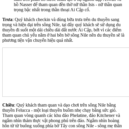
hồ Nasser để tham quan đền thờ nữ thần Isis - nữ thần quan
trọng bậc nhất trong thần thoại Ai Cập cổ.
Trưa
: Quý khách checkin và dùng bữa trưa trên du thuyền sang
trọng và hiện đại trên sông Nile, tại đây quý khách sẽ sử dụng du
thuyền đi suốt một dải chiều dài đất nước Ai Cập, bởi vì các điểm
tham quan chủ yếu nằm ở hai bên bờ sông Nile nên du thuyền sẽ là
phương tiện vận chuyển hiệu quả nhất.
Chiều
: Quý khách tham quan và dạo chơi trên sông Nile bằng
thuyền Felucca - một loại thuyền buồm nhẹ chạy bằng sức gió.
Tham quan vòng quanh các khu đảo Phelatine, đảo Kitchener và
ngắm nhìn thảm thực vật phong phú trên đảo. Ngắm nhìn hoàng
hôn từ từ buông xuống phía bờ Tây con sông Nile - sông mẹ thần