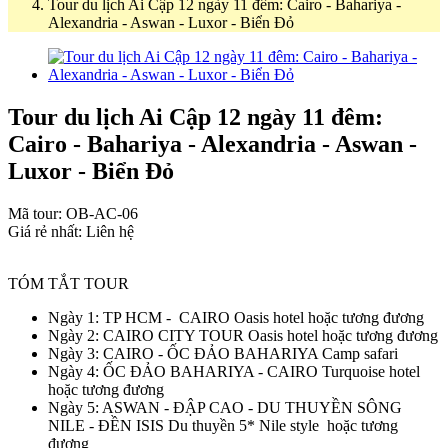
Tour du lịch Ai Cập 12 ngày 11 đêm: Cairo - Bahariya -
Alexandria - Aswan - Luxor - Biển Đỏ
Tour du lịch Ai Cập 12 ngày 11 đêm:
Cairo - Bahariya - Alexandria - Aswan -
Luxor - Biển Đỏ
Mã tour:
OB-AC-06
Giá rẻ nhất:
Liên hệ
TÓM TẮT TOUR
Ngày 1: TP HCM - CAIRO Oasis hotel hoặc tương đương
Ngày 2: CAIRO CITY TOUR Oasis hotel hoặc tương đương
Ngày 3: CAIRO - ỐC ĐẢO BAHARIYA Camp safari
Ngày 4: ỐC ĐẢO BAHARIYA - CAIRO Turquoise hotel
hoặc tương đương
Ngày 5: ASWAN - ĐẬP CAO - DU THUYỀN SÔNG
NILE - ĐỀN ISIS Du thuyền 5* Nile style hoặc tương
đương