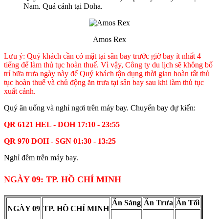
Nam. Quá cảnh tại Doha.
Amos Rex
Lưu ý: Quý khách cần có mặt tại sân bay trước giờ bay ít nhất 4
tiếng để làm thủ tục hoàn thuế. Vì vậy, Công ty du lịch sẽ không bố
trí bữa trưa ngày này để Quý khách tận dụng thời gian hoàn tất thủ
tục hoàn thuế và chủ động ăn trưa tại sân bay sau khi làm thủ tục
xuất cảnh.
Quý ăn uống và nghỉ ngơi trên máy bay. Chuyến bay dự kiến:
QR 6121 HEL - DOH 17:10 - 23:55
QR 970 DOH - SGN 01:30 - 13:25
Nghỉ đêm trên máy bay.
NGÀY 09: TP. HỒ CHÍ MINH
Ăn Sáng
Ăn Trưa
Ăn Tối
NGÀY 09
TP. HỒ CHÍ MINH