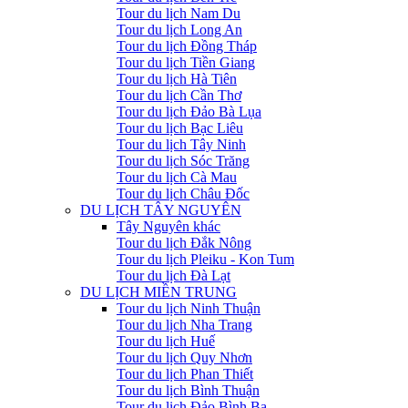
Tour du lịch Nam Du
Tour du lịch Long An
Tour du lịch Đồng Tháp
Tour du lịch Tiền Giang
Tour du lịch Hà Tiên
Tour du lịch Cần Thơ
Tour du lịch Đảo Bà Lụa
Tour du lịch Bạc Liêu
Tour du lịch Tây Ninh
Tour du lịch Sóc Trăng
Tour du lịch Cà Mau
Tour du lịch Châu Đốc
DU LỊCH TÂY NGUYÊN
Tây Nguyên khác
Tour du lịch Đắk Nông
Tour du lịch Pleiku - Kon Tum
Tour du lịch Đà Lạt
DU LỊCH MIỀN TRUNG
Tour du lịch Ninh Thuận
Tour du lịch Nha Trang
Tour du lịch Huế
Tour du lịch Quy Nhơn
Tour du lịch Phan Thiết
Tour du lịch Bình Thuận
Tour du lịch Đảo Bình Ba