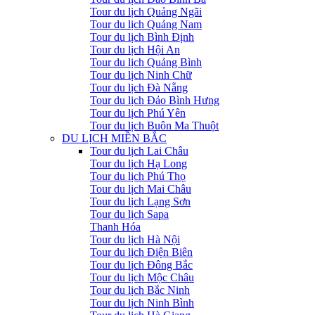
Tour du lịch Quảng Ngãi
Tour du lịch Quảng Nam
Tour du lịch Bình Định
Tour du lịch Hội An
Tour du lịch Quảng Bình
Tour du lịch Ninh Chữ
Tour du lịch Đà Nẵng
Tour du lịch Đảo Bình Hưng
Tour du lịch Phú Yên
Tour du lịch Buôn Ma Thuột
DU LỊCH MIỀN BẮC
Tour du lịch Lai Châu
Tour du lịch Hạ Long
Tour du lịch Phú Thọ
Tour du lịch Mai Châu
Tour du lịch Lạng Sơn
Tour du lịch Sapa
Thanh Hóa
Tour du lịch Hà Nội
Tour du lịch Điện Biên
Tour du lịch Đông Bắc
Tour du lịch Mộc Châu
Tour du lịch Bắc Ninh
Tour du lịch Ninh Bình