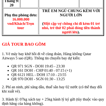
Tháng 9:
20
TRẺ EM NGỦ CHUNG KÈM VỚI
Phụ thu phòng đơn:
NGƯỜI LỚN
16.000.000
vnđ/Khách/Trọn
(
Một cặp vợ chồng chỉ đi kèm 01 trẻ
tour
nhỏ, trẻ thứ 02 phải đóng tiền thành
người lớn
).
GIÁ TOUR BAO GỒM
1. Vé máy bay khứ hồi đi về cùng đoàn, Hàng không Qatar
Airways 5 sao (QR). Thông tin chuyến bay dự kiến:
QR 971 SGN - DOH 19:45 - 23:30
QR 161 DOH - CHP 01:40 - 07:15 (+1)
QR 6121 HEL - DOH 17:10 - 23:55
QR 970 DOH - SGN 01:30 - 13:25
2. Phí an ninh, phí xăng dầu, thuế sân bay 02 nước (có thể thay đổi
khi xuất vé).
3. Hành lý: 07kg xách tay + 25kg hành lý ký gửi (tùy thuộc vào quy
định hãng của hàng không).