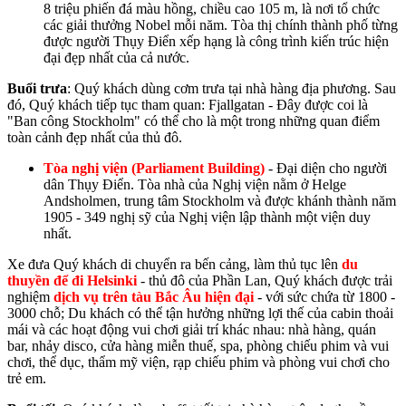
8 triệu phiến đá màu hồng, chiều cao 105 m, là nơi tổ chức
các giải thưởng Nobel mỗi năm. Tòa thị chính thành phố từng
được người Thụy Điển xếp hạng là công trình kiến trúc hiện
đại đẹp nhất của cả nước.
Buổi trưa
: Quý khách dùng cơm trưa tại nhà hàng địa phương. Sau
đó, Quý khách tiếp tục tham quan: Fjallgatan - Đây được coi là
"Ban công Stockholm" có thể cho là một trong những quan điểm
toàn cảnh đẹp nhất của thủ đô.
Tòa nghị viện (Parliament Building)
- Đại diện cho người
dân Thụy Điển. Tòa nhà của Nghị viện nằm ở Helge
Andsholmen, trung tâm Stockholm và được khánh thành năm
1905 - 349 nghị sỹ của Nghị viện lập thành một viện duy
nhất.
Xe đưa Quý khách di chuyển ra bến cảng, làm thủ tục lên
du
thuyền để đi Helsinki
- thủ đô của Phần Lan, Quý khách được trải
nghiệm
dịch vụ trên tàu Bắc Âu hiện đại
- với sức chứa từ 1800 -
3000 chỗ; Du khách có thể tận hưởng những lợi thế của cabin thoải
mái và các hoạt động vui chơi giải trí khác nhau: nhà hàng, quán
bar, nhảy disco, cửa hàng miễn thuế, spa, phòng chiếu phim và vui
chơi, thể dục, thẩm mỹ viện, rạp chiếu phim và phòng vui chơi cho
trẻ em.