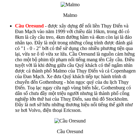
Malmo
Cầu Oresund
- được xây dựng để nối liền Thụy Điển và
Đan Mạch vào năm 1999 với chiều dài 16km, trong đó có
8km là cây cầu treo, 4km đường hầm và 4km còn lại là đảo
nhân tạo. Đây là một trong những công trình được đánh giá
có "1 - 0 - 2" bởi có thể sử dụng cho nhiều phương tiện qua
lại, vừa xe ô tô vừa xe lửa. Cầu Oresund là nguồn cảm hứng
cho một bộ phim tội phạm nổi tiếng mang tên Cây cầu. Điều
tuyệt vời là khi đứng giữa cầu Quý khách có thể ngắm nhìn
được cả thành phố Malmo của Thụy Điển và cả Copenhagen
của Đan Mạch. Xe đưa Quý khách tiếp tục hành trình di
chuyển đến Gothenburg - hòn ngọc quý của du lịch Thụy
Điển. Toạ lạc ngay cửa ngõ vùng biển bắc, Gothenburg có
dân số chưa đầy một triệu người nhưng là thành phố công
nghiệp lớn thứ hai của Thuỵ Điển, sau thủ đô Stockholm.
Đây là nơi sở hữu những thương hiệu nổi tiếng thế giới như
xe hơi Volvo, điện thoại Ericsson.
Cầu Oresund