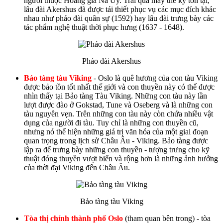
người thuộc Hoàng gia Na Uy. Trải qua mấy thế kỷ tồn tại,
lâu đài Akershus đã được tái thiết phục vụ các mục đích khác
nhau như pháo đài quân sự (1592) hay lâu đài trưng bày các
tác phẩm nghệ thuật thời phục hưng (1637 - 1648).
Pháo đài Akershus
Bảo tàng tàu Viking
- Oslo là quê hương của con tàu Viking
được bảo tồn tốt nhất thế giới và con thuyền này có thể được
nhìn thấy tại Bảo tàng Tàu Viking. Những con tàu này lần
lượt được đào ở Gokstad, Tune và Oseberg và là những con
tàu nguyên vẹn. Trên những con tàu này còn chứa nhiều vật
dụng của người đi tàu. Tuy chỉ là những con thuyền cũ,
nhưng nó thể hiện những giá trị văn hóa của một giai đoạn
quan trọng trong lịch sử Châu Âu - Viking. Bảo tàng được
lập ra để trưng bày những con thuyền - tượng trưng cho kỹ
thuật đóng thuyền vượt biển và rộng hơn là những ảnh hưởng
của thời đại Viking đến Châu Âu.
Bảo tàng tàu Viking
Tòa thị chính thành phố Oslo
(tham quan bên trong) - tòa