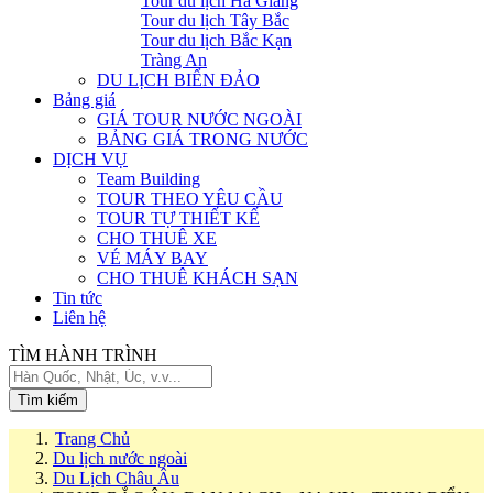
Tour du lịch Hà Giang
Tour du lịch Tây Bắc
Tour du lịch Bắc Kạn
Tràng An
DU LỊCH BIỂN ĐẢO
Bảng giá
GIÁ TOUR NƯỚC NGOÀI
BẢNG GIÁ TRONG NƯỚC
DỊCH VỤ
Team Building
TOUR THEO YÊU CẦU
TOUR TỰ THIẾT KẾ
CHO THUÊ XE
VÉ MÁY BAY
CHO THUÊ KHÁCH SẠN
Tin tức
Liên hệ
TÌM HÀNH TRÌNH
Tìm kiếm
Trang Chủ
Du lịch nước ngoài
Du Lịch Châu Âu