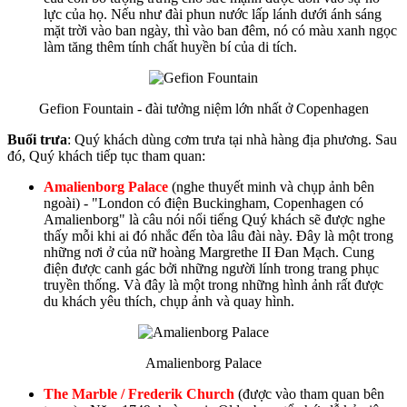
lực của họ. Nếu như đài phun nước lấp lánh dưới ánh sáng
mặt trời vào ban ngày, thì vào ban đêm, nó có màu xanh ngọc
làm tăng thêm tính chất huyền bí của di tích.
Gefion Fountain - đài tưởng niệm lớn nhất ở Copenhagen
Buổi trưa
: Quý khách dùng cơm trưa tại nhà hàng địa phương. Sau
đó, Quý khách tiếp tục tham quan:
Amalienborg Palace
(nghe thuyết minh và chụp ảnh bên
ngoài) - "London có điện Buckingham, Copenhagen có
Amalienborg" là câu nói nổi tiếng Quý khách sẽ được nghe
thấy mỗi khi ai đó nhắc đến tòa lâu đài này. Đây là một trong
những nơi ở của nữ hoàng Margrethe II Đan Mạch. Cung
điện được canh gác bởi những người lính trong trang phục
truyền thống. Và đây là một trong những hình ảnh rất được
du khách yêu thích, chụp ảnh và quay hình.
Amalienborg Palace
The Marble / Frederik Church
(được vào tham quan bên