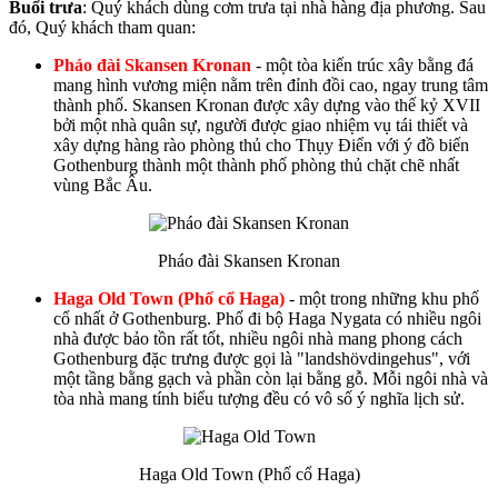
Buổi trưa
: Quý khách dùng cơm trưa tại nhà hàng địa phương. Sau
đó, Quý khách tham quan:
Pháo đài Skansen Kronan
- một tòa kiến trúc xây bằng đá
mang hình vương miện nằm trên đỉnh đồi cao, ngay trung tâm
thành phố. Skansen Kronan được xây dựng vào thế kỷ XVII
bởi một nhà quân sự, người được giao nhiệm vụ tái thiết và
xây dựng hàng rào phòng thủ cho Thụy Điển với ý đồ biến
Gothenburg thành một thành phố phòng thủ chặt chẽ nhất
vùng Bắc Âu.
Pháo đài Skansen Kronan
Haga Old Town (Phố cổ Haga)
- một trong những khu phố
cổ nhất ở Gothenburg. Phố đi bộ Haga Nygata có nhiều ngôi
nhà được bảo tồn rất tốt, nhiều ngôi nhà mang phong cách
Gothenburg đặc trưng được gọi là "landshövdingehus", với
một tầng bằng gạch và phần còn lại bằng gỗ. Mỗi ngôi nhà và
tòa nhà mang tính biểu tượng đều có vô số ý nghĩa lịch sử.
Haga Old Town (Phố cổ Haga)