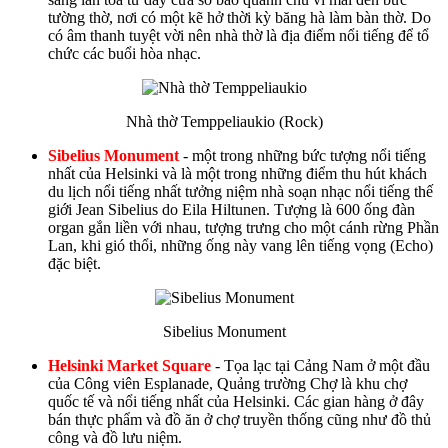
tường thờ, nơi có một kẽ hở thời kỳ băng hà làm bàn thờ. Do
có âm thanh tuyệt vời nên nhà thờ là địa điểm nổi tiếng để tổ
chức các buổi hòa nhạc.
Nhà thờ Temppeliaukio (Rock)
Sibelius Monument
- một trong những bức tượng nổi tiếng
nhất của Helsinki và là một trong những điểm thu hút khách
du lịch nổi tiếng nhất tưởng niệm nhà soạn nhạc nổi tiếng thế
giới Jean Sibelius do Eila Hiltunen. Tượng là 600 ống đàn
organ gắn liền với nhau, tượng trưng cho một cánh rừng Phần
Lan, khi gió thổi, những ống này vang lên tiếng vọng (Echo)
đặc biệt.
Sibelius Monument
Helsinki Market Square
- Tọa lạc tại Cảng Nam ở một đầu
của Công viên Esplanade, Quảng trường Chợ là khu chợ
quốc tế và nổi tiếng nhất của Helsinki. Các gian hàng ở đây
bán thực phẩm và đồ ăn ở chợ truyền thống cũng như đồ thủ
công và đồ lưu niệm.