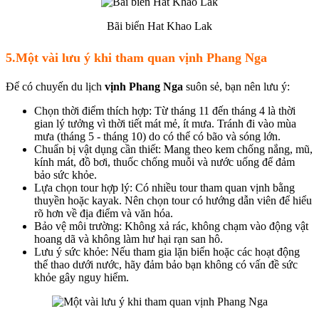
Bãi biển Hat Khao Lak
5.Một vài lưu ý khi tham quan vịnh Phang Nga
Để có chuyến du lịch
vịnh Phang Nga
suôn sẻ, bạn nên lưu ý:
Chọn thời điểm thích hợp: Từ tháng 11 đến tháng 4 là thời
gian lý tưởng vì thời tiết mát mẻ, ít mưa. Tránh đi vào mùa
mưa (tháng 5 - tháng 10) do có thể có bão và sóng lớn.
Chuẩn bị vật dụng cần thiết: Mang theo kem chống nắng, mũ,
kính mát, đồ bơi, thuốc chống muỗi và nước uống để đảm
bảo sức khỏe.
Lựa chọn tour hợp lý: Có nhiều tour tham quan vịnh bằng
thuyền hoặc kayak. Nên chọn tour có hướng dẫn viên để hiểu
rõ hơn về địa điểm và văn hóa.
Bảo vệ môi trường: Không xả rác, không chạm vào động vật
hoang dã và không làm hư hại rạn san hô.
Lưu ý sức khỏe: Nếu tham gia lặn biển hoặc các hoạt động
thể thao dưới nước, hãy đảm bảo bạn không có vấn đề sức
khỏe gây nguy hiểm.