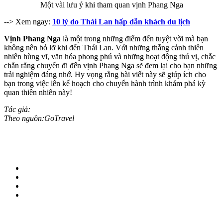
Một vài lưu ý khi tham quan vịnh Phang Nga
--> Xem ngay:
10 lý do Thái Lan hấp dẫn khách du lịch
Vịnh Phang Nga
là một trong những điểm đến tuyệt vời mà bạn
không nên bỏ lỡ khi đến Thái Lan. Với những thắng cảnh thiên
nhiên hùng vĩ, văn hóa phong phú và những hoạt động thú vị, chắc
chắn rằng chuyến đi đến vịnh Phang Nga sẽ đem lại cho bạn những
trải nghiệm đáng nhớ. Hy vọng rằng bài viết này sẽ giúp ích cho
bạn trong việc lên kế hoạch cho chuyến hành trình khám phá kỳ
quan thiên nhiên này!
Tác giả:
Theo nguồn:GoTravel