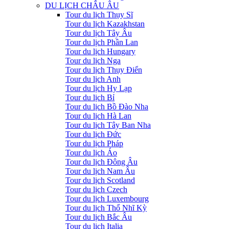
DU LỊCH CHÂU ÂU
Tour du lịch Thụy Sĩ
Tour du lịch Kazakhstan
Tour du lịch Tây Âu
Tour du lịch Phần Lan
Tour du lịch Hungary
Tour du lịch Nga
Tour du lịch Thụy Điển
Tour du lịch Anh
Tour du lịch Hy Lạp
Tour du lịch Bỉ
Tour du lịch Bồ Đào Nha
Tour du lịch Hà Lan
Tour du lịch Tây Ban Nha
Tour du lịch Đức
Tour du lịch Pháp
Tour du lịch Áo
Tour du lịch Đông Âu
Tour du lịch Nam Âu
Tour du lịch Scotland
Tour du lịch Czech
Tour du lịch Luxembourg
Tour du lịch Thổ Nhĩ Kỳ
Tour du lịch Bắc Âu
Tour du lịch Italia