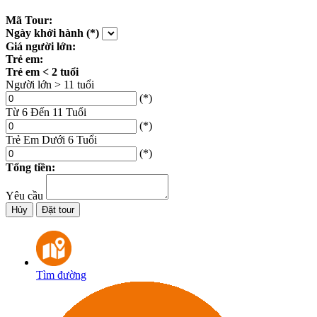
Mã Tour:
Ngày khởi hành (*)
Giá người lớn:
Trẻ em:
Trẻ em < 2 tuổi
Người lớn > 11 tuổi
(*)
Từ 6 Đến 11 Tuổi
(*)
Trẻ Em Dưới 6 Tuổi
(*)
Tổng tiền:
Yêu cầu
Hủy
Đặt tour
Tìm đường