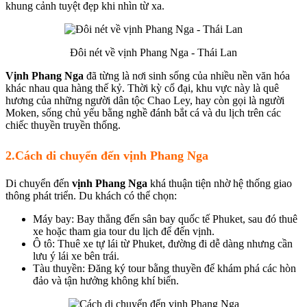
khung cảnh tuyệt đẹp khi nhìn từ xa.
Đôi nét về vịnh Phang Nga - Thái Lan
Vịnh Phang Nga
đã từng là nơi sinh sống của nhiều nền văn hóa
khác nhau qua hàng thế kỷ. Thời kỳ cổ đại, khu vực này là quê
hương của những người dân tộc Chao Ley, hay còn gọi là người
Moken, sống chủ yếu bằng nghề đánh bắt cá và du lịch trên các
chiếc thuyền truyền thống.
2.Cách di chuyển đến vịnh Phang Nga
Di chuyển đến
vịnh Phang Nga
khá thuận tiện nhờ hệ thống giao
thông phát triển. Du khách có thể chọn:
Máy bay: Bay thẳng đến sân bay quốc tế Phuket, sau đó thuê
xe hoặc tham gia tour du lịch để đến vịnh.
Ô tô: Thuê xe tự lái từ Phuket, đường đi dễ dàng nhưng cần
lưu ý lái xe bên trái.
Tàu thuyền: Đăng ký tour bằng thuyền để khám phá các hòn
đảo và tận hưởng không khí biển.