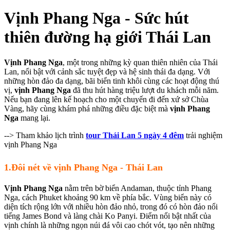
Vịnh Phang Nga - Sức hút
thiên đường hạ giới Thái Lan
Vịnh Phang Nga
, một trong những kỳ quan thiên nhiên của Thái
Lan, nổi bật với cảnh sắc tuyệt đẹp và hệ sinh thái đa dạng. Với
những hòn đảo đa dạng, bãi biển tinh khôi cùng các hoạt động thú
vị,
vịnh Phang Nga
đã thu hút hàng triệu lượt du khách mỗi năm.
Nếu bạn đang lên kế hoạch cho một chuyến đi đến xứ sở Chùa
Vàng, hãy cùng khám phá những điều đặc biệt mà
vịnh Phang
Nga
mang lại.
--> Tham khảo lịch trình
tour Thái Lan 5 ngày 4 đêm
trải nghiệm
vịnh Phang Nga
1.Đôi nét về vịnh Phang Nga - Thái Lan
Vịnh Phang Nga
nằm trên bờ biển Andaman, thuộc tỉnh Phang
Nga, cách Phuket khoảng 90 km về phía bắc. Vùng biển này có
diện tích rộng lớn với nhiều hòn đảo nhỏ, trong đó có hòn đảo nổi
tiếng James Bond và làng chài Ko Panyi. Điểm nổi bật nhất của
vịnh chính là những ngọn núi đá vôi cao chót vót, tạo nên những