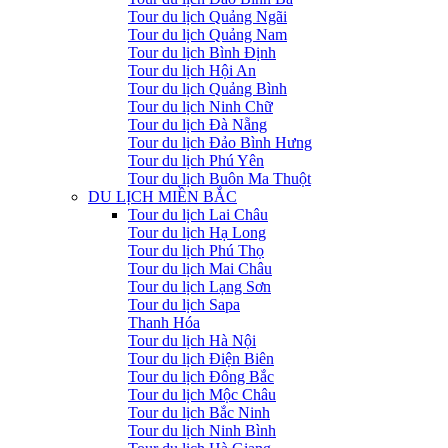
Tour du lịch Quảng Ngãi
Tour du lịch Quảng Nam
Tour du lịch Bình Định
Tour du lịch Hội An
Tour du lịch Quảng Bình
Tour du lịch Ninh Chữ
Tour du lịch Đà Nẵng
Tour du lịch Đảo Bình Hưng
Tour du lịch Phú Yên
Tour du lịch Buôn Ma Thuột
DU LỊCH MIỀN BẮC
Tour du lịch Lai Châu
Tour du lịch Hạ Long
Tour du lịch Phú Thọ
Tour du lịch Mai Châu
Tour du lịch Lạng Sơn
Tour du lịch Sapa
Thanh Hóa
Tour du lịch Hà Nội
Tour du lịch Điện Biên
Tour du lịch Đông Bắc
Tour du lịch Mộc Châu
Tour du lịch Bắc Ninh
Tour du lịch Ninh Bình