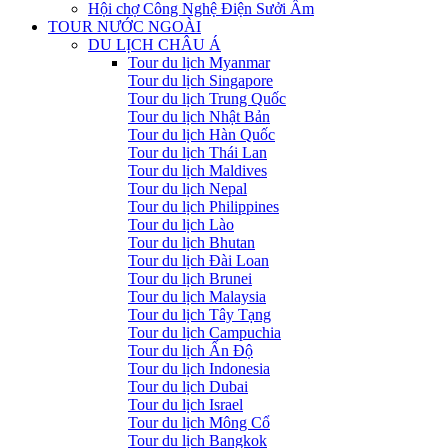
Hội chợ Công Nghệ Điện Sưởi Ấm
TOUR NƯỚC NGOÀI
DU LỊCH CHÂU Á
Tour du lịch Myanmar
Tour du lịch Singapore
Tour du lịch Trung Quốc
Tour du lịch Nhật Bản
Tour du lịch Hàn Quốc
Tour du lịch Thái Lan
Tour du lịch Maldives
Tour du lịch Nepal
Tour du lịch Philippines
Tour du lịch Lào
Tour du lịch Bhutan
Tour du lịch Đài Loan
Tour du lịch Brunei
Tour du lịch Malaysia
Tour du lịch Tây Tạng
Tour du lịch Campuchia
Tour du lịch Ấn Độ
Tour du lịch Indonesia
Tour du lịch Dubai
Tour du lịch Israel
Tour du lịch Mông Cổ
Tour du lịch Bangkok