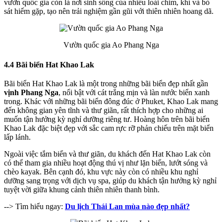
vườn quốc gia còn là nơi sinh sống của nhiều loài chim, khỉ và bò
sát hiếm gặp, tạo nên trải nghiệm gần gũi với thiên nhiên hoang dã.
Vườn quốc gia Ao Phang Nga
4.4 Bãi biển Hat Khao Lak
Bãi biển Hat Khao Lak là một trong những bãi biển đẹp nhất gần
vịnh Phang Nga
, nổi bật với cát trắng mịn và làn nước biển xanh
trong. Khác với những bãi biển đông đúc ở Phuket, Khao Lak mang
đến không gian yên tĩnh và thư giãn, rất thích hợp cho những ai
muốn tận hưởng kỳ nghỉ dưỡng riêng tư. Hoàng hôn trên bãi biển
Khao Lak đặc biệt đẹp với sắc cam rực rỡ phản chiếu trên mặt biển
lấp lánh.
Ngoài việc tắm biển và thư giãn, du khách đến Hat Khao Lak còn
có thể tham gia nhiều hoạt động thú vị như lặn biển, lướt sóng và
chèo kayak. Bên cạnh đó, khu vực này còn có nhiều khu nghỉ
dưỡng sang trọng với dịch vụ spa, giúp du khách tận hưởng kỳ nghỉ
tuyệt vời giữa khung cảnh thiên nhiên thanh bình.
--> Tìm hiểu ngay:
Du lịch Thái Lan mùa nào đẹp nhất?