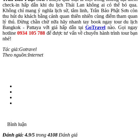
check-in hấp dẫn khi du lịch Thái Lan không ai có thể bỏ qua.
Không chỉ mang ý nghĩa lịch sử, tâm linh, Trân Bảo Phật Sơn còn
thu hút du khách bằng cảnh quan thiên nhiên cùng điểm tham quan
lý thú. Đừng chần chừ nữa hãy nhanh tay book ngay tour du lịch
Bangkok - Pattaya với giá hấp dẫn tại
GoTravel
nào. Gọi ngay
hotline
0934 105 788
để được tư vấn về chuyến hành trình tour bạn
nhé!
Tác giả:Gotravel
Theo nguồn:Internet
Bình luận
Đánh giá:
4.9
/
5
trong
4108
Đánh giá