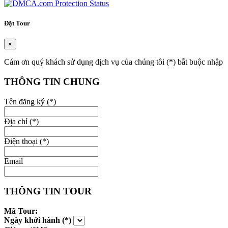
Đặt Tour
×
Cám ơn quý khách sử dụng dịch vụ của chúng tôi (*) bắt buộc nhập
THÔNG TIN CHUNG
Tên đăng ký (*)
Địa chỉ (*)
Điện thoại (*)
Email
THÔNG TIN TOUR
Mã Tour:
Ngày khởi hành (*)