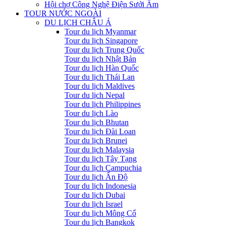
Hội chợ Công Nghệ Điện Sưởi Ấm
TOUR NƯỚC NGOÀI
DU LỊCH CHÂU Á
Tour du lịch Myanmar
Tour du lịch Singapore
Tour du lịch Trung Quốc
Tour du lịch Nhật Bản
Tour du lịch Hàn Quốc
Tour du lịch Thái Lan
Tour du lịch Maldives
Tour du lịch Nepal
Tour du lịch Philippines
Tour du lịch Lào
Tour du lịch Bhutan
Tour du lịch Đài Loan
Tour du lịch Brunei
Tour du lịch Malaysia
Tour du lịch Tây Tạng
Tour du lịch Campuchia
Tour du lịch Ấn Độ
Tour du lịch Indonesia
Tour du lịch Dubai
Tour du lịch Israel
Tour du lịch Mông Cổ
Tour du lịch Bangkok