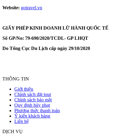
Website:
gotravel.vn
GIẤY PHÉP KINH DOANH LỮ HÀNH QUỐC TẾ
Số GP/No: 79-690/2020/TCDL- GP LHQT
Do Tổng Cục Du Lịch cấp ngày 29/10/202
0
Hotline
0934 105 788
THÔNG TIN
Giới thiệu
Chính sách đặt tour
Chính sách bảo mật
Quy định hủy phạt
Phương thức thanh toán
Ý kiến khách hàng
Liên hệ
DỊCH VỤ