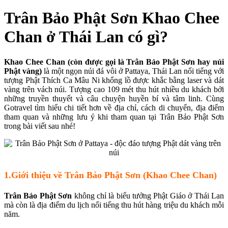
Trân Bảo Phật Sơn Khao Chee
Chan ở Thái Lan có gì?
Khao Chee Chan (còn được gọi là Trân Bảo Phật Sơn hay
núi
Phật vàng)
là một ngọn núi đá vôi ở Pattaya, Thái Lan nổi tiếng với
tượng Phật Thích Ca Mâu Ni khổng lồ được khắc bằng laser và dát
vàng trên vách núi. Tượng cao 109 mét thu hút nhiều du khách bởi
những truyền thuyết và câu chuyện huyền bí và tâm linh. Cùng
Gotravel tìm hiểu chi tiết hơn về địa chỉ, cách di chuyển, địa điểm
tham quan và những lưu ý khi tham quan tại Trân Bảo Phật Sơn
trong bài viết sau nhé!
1.Giới thiệu về Trân Bảo Phật Sơn (Khao Chee Chan)
Trân Bảo Phật Sơn
không chỉ là biểu tưởng Phật Giáo ở Thái Lan
mà còn là địa điểm du lịch nổi tiếng thu hút hàng triệu du khách mỗi
năm.