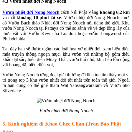
4.3 Vườn nhiệt đới Nong Nooch
Vườn nhiệt đới Nong Nooch
cách Núi Phật Vàng
khoảng 6,2 km
và mất
khoảng 10 phút lái xe
. Vườn nhiệt đới Nong Nooch - nơi
có Vườn Bách thảo Nhiệt đới Nong Nooch nổi tiếng thế giới. Khu
vườn Nong Nooch tại Pattaya có thể so sánh về vẻ đẹp lộng lẫy của
thực vật với Vườn Kew của London hoặc vườn Longwood của
Philadelphia.
Tại đây bạn sẽ được ngắm các loài hoa xứ nhiệt đới, xem biểu diễn
múa truyền thống ngoạn mục, khu vườn với những bộ gốm điêu
khắc đặt sắc, biểu diễn Muay Thái, vườn thú nhỏ, khu bảo tồn động
vật hoang dã, biểu diễn voi,...
Vườn Nong Nooch từng đoạt giải thưởng đã liên tục tìm thấy một vị
trí trong top 3 khu vườn nhiệt đới tốt nhất trên toàn thế giới. Ngoài
ra bạn cũng có thể ghé thăm Wat Yansangwararam và Vườn nho
Silverlake.
Vườn nhiệt đới Nong Nooch
5. Kinh nghiệm đi Khao Chee Chan (Trân Bảo Phật
Sơn)