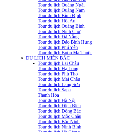
Tour du lịch Quảng Ngãi
Tour du lịch Quảng Nam
Tour du lịch Bình Định
Tour du lịch Hội An
Tour du lịch Quảng Bình
Tour du lịch Ninh Chữ
Tour du lịch Đà Nẵng
Tour du lịch Đảo Bình Hưng
Tour du lịch Phú Yên
Tour du lịch Buôn Ma Thuột
DU LỊCH MIỀN BẮC
Tour du lịch Lai Châu
Tour du lịch Hạ Long
Tour du lịch Phú Thọ
Tour du lịch Mai Châu
Tour du lịch Lạng Sơn
Tour du lịch Sapa
Thanh Hóa
Tour du lịch Hà Nội
Tour du lịch Điện Biên
Tour du lịch Đông Bắc
Tour du lịch Mộc Châu
Tour du lịch Bắc Ninh
Tour du lịch Ninh Bình