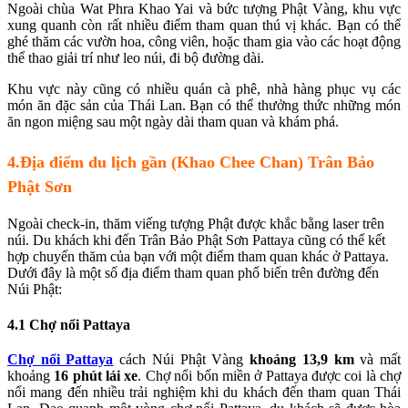
Ngoài chùa Wat Phra Khao Yai và bức tượng Phật Vàng, khu vực
xung quanh còn rất nhiều điểm tham quan thú vị khác. Bạn có thể
ghé thăm các vườn hoa, công viên, hoặc tham gia vào các hoạt động
thể thao giải trí như leo núi, đi bộ đường dài.
Khu vực này cũng có nhiều quán cà phê, nhà hàng phục vụ các
món ăn đặc sản của Thái Lan. Bạn có thể thưởng thức những món
ăn ngon miệng sau một ngày dài tham quan và khám phá.
4.Địa điểm du lịch gần (Khao Chee Chan) Trân Bảo
Phật Sơn
Ngoài check-in, thăm viếng tượng Phật được khắc bằng laser trên
núi. Du khách khi đến Trân Bảo Phật Sơn Pattaya cũng có thể kết
hợp chuyến thăm của bạn với một điểm tham quan khác ở Pattaya.
Dưới đây là một số địa điểm tham quan phổ biến trên đường đến
Núi Phật:
4.1 Chợ nổi Pattaya
Chợ nổi Pattaya
cách Núi Phật Vàng
khoảng 13,9 km
và mất
khoảng
16 phút lái xe
. Chợ nổi bốn miền ở Pattaya được coi là chợ
nổi mang đến nhiều trải nghiệm khi du khách đến tham quan Thái