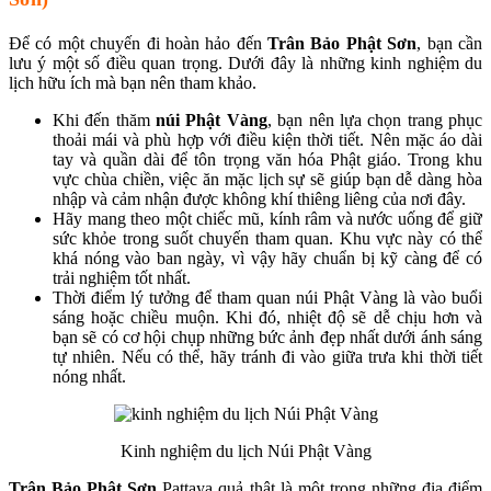
Để có một chuyến đi hoàn hảo đến
Trân Bảo Phật Sơn
, bạn cần
lưu ý một số điều quan trọng. Dưới đây là những kinh nghiệm du
lịch hữu ích mà bạn nên tham khảo.
Khi đến thăm
núi Phật Vàng
, bạn nên lựa chọn trang phục
thoải mái và phù hợp với điều kiện thời tiết. Nên mặc áo dài
tay và quần dài để tôn trọng văn hóa Phật giáo. Trong khu
vực chùa chiền, việc ăn mặc lịch sự sẽ giúp bạn dễ dàng hòa
nhập và cảm nhận được không khí thiêng liêng của nơi đây.
Hãy mang theo một chiếc mũ, kính râm và nước uống để giữ
sức khỏe trong suốt chuyến tham quan. Khu vực này có thể
khá nóng vào ban ngày, vì vậy hãy chuẩn bị kỹ càng để có
trải nghiệm tốt nhất.
Thời điểm lý tưởng để tham quan núi Phật Vàng là vào buổi
sáng hoặc chiều muộn. Khi đó, nhiệt độ sẽ dễ chịu hơn và
bạn sẽ có cơ hội chụp những bức ảnh đẹp nhất dưới ánh sáng
tự nhiên. Nếu có thể, hãy tránh đi vào giữa trưa khi thời tiết
nóng nhất.
Kinh nghiệm du lịch Núi Phật Vàng
Trân Bảo Phật Sơn
Pattaya quả thật là một trong những địa điểm