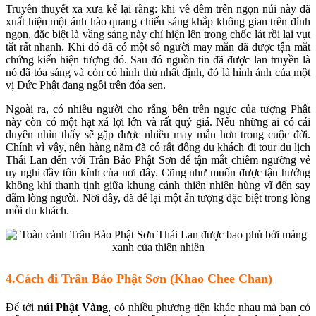
Truyền thuyết xa xưa kể lại rằng: khi về đêm trên ngọn núi này đã
xuất hiện một ánh hào quang chiếu sáng khắp không gian trên đỉnh
ngọn, đặc biệt là vầng sáng này chỉ hiện lên trong chốc lát rồi lại vụt
tắt rất nhanh. Khi đó đã có một số người may mắn đã được tận mắt
chứng kiến hiện tượng đó. Sau đó nguồn tin đã được lan truyền là
nó đã tỏa sáng và còn có hình thù nhất định, đó là hình ảnh của một
vị Đức Phật đang ngồi trên đóa sen.
Ngoài ra, có nhiều người cho rằng bên trên ngực của tượng Phật
này còn có một hạt xá lợi lớn và rất quý giá. Nếu những ai có cái
duyên nhìn thấy sẽ gặp được nhiều may mắn hơn trong cuộc đời.
Chính vì vậy, nên hàng năm đã có rất đông du khách đi tour du lịch
Thái Lan đến với Trân Bảo Phật Sơn để tận mắt chiêm ngưỡng vẻ
uy nghi đầy tôn kính của nơi đây. Cũng như muốn được tận hưởng
không khí thanh tịnh giữa khung cảnh thiên nhiên hùng vĩ đến say
đắm lòng người. Nơi đây, đã để lại một ấn tượng đặc biệt trong lòng
mỗi du khách.
4.Cách đi Trân Bảo Phật Sơn (Khao Chee Chan)
Để tới
núi Phật Vàng
, có nhiều phương tiện khác nhau mà bạn có