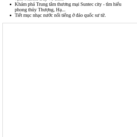
Khám phá Trung tâm thương mại Suntec city - tìm hiểu
phong thủy Thượng, Hạ...
Tiết mục nhạc nước nổi tiếng ở đảo quốc sư tử.