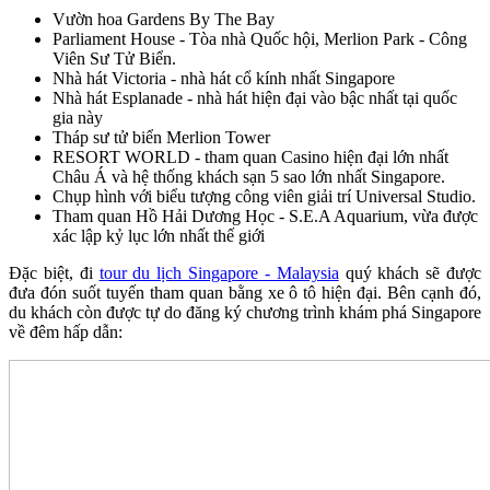
Vườn hoa Gardens By The Bay
Parliament House - Tòa nhà Quốc hội, Merlion Park - Công
Viên Sư Tử Biển.
Nhà hát Victoria - nhà hát cổ kính nhất Singapore
Nhà hát Esplanade - nhà hát hiện đại vào bậc nhất tại quốc
gia này
Tháp sư tử biển Merlion Tower
RESORT WORLD - tham quan Casino hiện đại lớn nhất
Châu Á và hệ thống khách sạn 5 sao lớn nhất Singapore.
Chụp hình với biểu tượng công viên giải trí Universal Studio.
Tham quan Hồ Hải Dương Học - S.E.A Aquarium, vừa được
xác lập kỷ lục lớn nhất thế giới
Đặc biệt, đi
tour du lịch Singapore - Malaysia
quý khách sẽ được
đưa đón suốt tuyến tham quan bằng xe ô tô hiện đại. Bên cạnh đó,
du khách còn được tự do đăng ký chương trình khám phá Singapore
về đêm hấp dẫn: