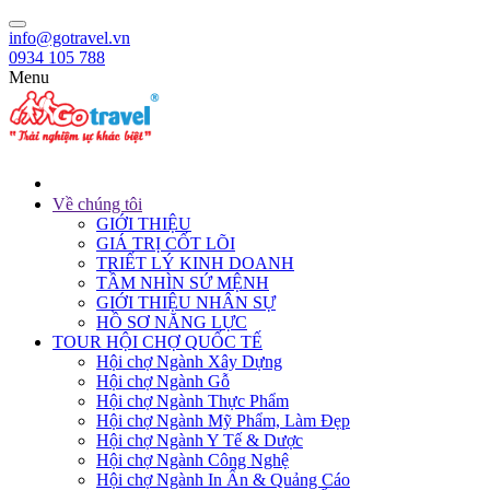
info@gotravel.vn
0934 105 788
Menu
Về chúng tôi
GIỚI THIỆU
GIÁ TRỊ CỐT LÕI
TRIẾT LÝ KINH DOANH
TẦM NHÌN SỨ MỆNH
GIỚI THIỆU NHÂN SỰ
HỒ SƠ NĂNG LỰC
TOUR HỘI CHỢ QUỐC TẾ
Hội chợ Ngành Xây Dựng
Hội chợ Ngành Gỗ
Hội chợ Ngành Thực Phẩm
Hội chợ Ngành Mỹ Phẩm, Làm Đẹp
Hội chợ Ngành Y Tế & Dược
Hội chợ Ngành Công Nghệ
Hội chợ Ngành In Ấn & Quảng Cáo