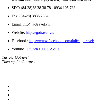
SĐT: (84-28)38 38 38 78 - 0934 105 788
Fax: (84-28) 3836 2334
Email: info@gotravel.vn
Website:
https://gotravel.vn/
Facebook:
https://www.facebook.com/dulichgotravel/
Youtube:
Du lịch GOTRAVEL
Tác giả:Gotravel
Theo nguồn:Gotravel