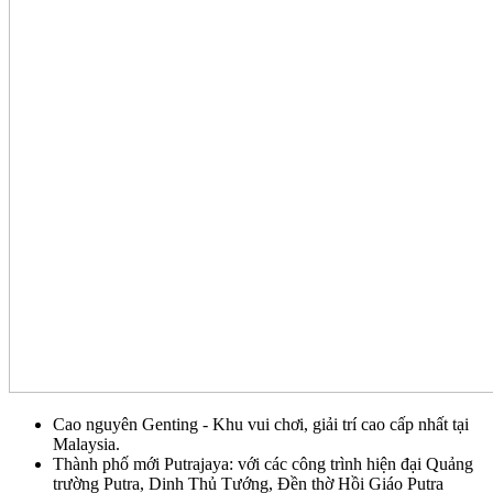
Cao nguyên Genting - Khu vui chơi, giải trí cao cấp nhất tại
Malaysia.
Thành phố mới Putrajaya: với các công trình hiện đại Quảng
trường Putra, Dinh Thủ Tướng, Đền thờ Hồi Giáo Putra