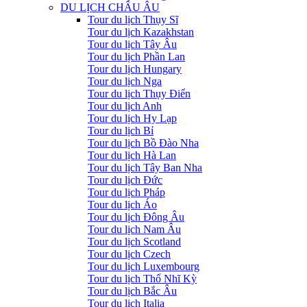
DU LỊCH CHÂU ÂU
Tour du lịch Thụy Sĩ
Tour du lịch Kazakhstan
Tour du lịch Tây Âu
Tour du lịch Phần Lan
Tour du lịch Hungary
Tour du lịch Nga
Tour du lịch Thụy Điển
Tour du lịch Anh
Tour du lịch Hy Lạp
Tour du lịch Bỉ
Tour du lịch Bồ Đào Nha
Tour du lịch Hà Lan
Tour du lịch Tây Ban Nha
Tour du lịch Đức
Tour du lịch Pháp
Tour du lịch Áo
Tour du lịch Đông Âu
Tour du lịch Nam Âu
Tour du lịch Scotland
Tour du lịch Czech
Tour du lịch Luxembourg
Tour du lịch Thổ Nhĩ Kỳ
Tour du lịch Bắc Âu
Tour du lịch Italia