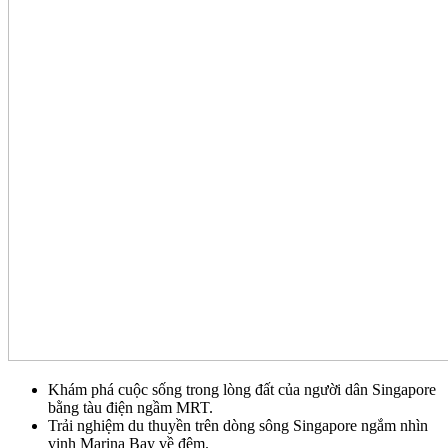
Khám phá cuộc sống trong lòng đất của người dân Singapore
bằng tàu điện ngầm MRT.
Trải nghiệm du thuyền trên dòng sông Singapore ngắm nhìn
vịnh Marina Bay về đêm.