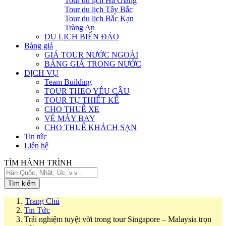
Tour du lịch Hà Giang
Tour du lịch Tây Bắc
Tour du lịch Bắc Kạn
Tràng An
DU LỊCH BIỂN ĐẢO
Bảng giá
GIÁ TOUR NƯỚC NGOÀI
BẢNG GIÁ TRONG NƯỚC
DỊCH VỤ
Team Building
TOUR THEO YÊU CẦU
TOUR TỰ THIẾT KẾ
CHO THUÊ XE
VÉ MÁY BAY
CHO THUÊ KHÁCH SẠN
Tin tức
Liên hệ
TÌM HÀNH TRÌNH
Tìm kiếm
Trang Chủ
Tin Tức
Trải nghiệm tuyệt vời trong tour Singapore – Malaysia trọn