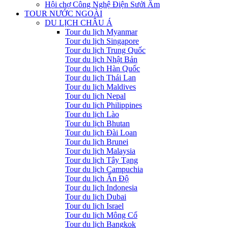
Hội chợ Công Nghệ Điện Sưởi Ấm
TOUR NƯỚC NGOÀI
DU LỊCH CHÂU Á
Tour du lịch Myanmar
Tour du lịch Singapore
Tour du lịch Trung Quốc
Tour du lịch Nhật Bản
Tour du lịch Hàn Quốc
Tour du lịch Thái Lan
Tour du lịch Maldives
Tour du lịch Nepal
Tour du lịch Philippines
Tour du lịch Lào
Tour du lịch Bhutan
Tour du lịch Đài Loan
Tour du lịch Brunei
Tour du lịch Malaysia
Tour du lịch Tây Tạng
Tour du lịch Campuchia
Tour du lịch Ấn Độ
Tour du lịch Indonesia
Tour du lịch Dubai
Tour du lịch Israel
Tour du lịch Mông Cổ
Tour du lịch Bangkok