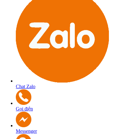
Chat Zalo
Gọi điện
Messenger