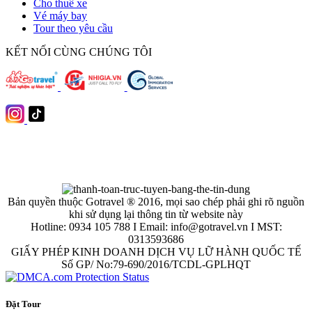
Cho thuê xe
Vé máy bay
Tour theo yêu cầu
KẾT NỐI CÙNG CHÚNG TÔI
Bản quyền thuộc Gotravel ® 2016, mọi sao chép phải ghi rõ nguồn
khi sử dụng lại thông tin từ website này
Hotline: 0934 105 788 I Email: info@gotravel.vn I MST:
0313593686
GIẤY PHÉP KINH DOANH DỊCH VỤ LỮ HÀNH QUỐC TẾ
Số GP/ No:79-690/2016/TCDL-GPLHQT
Đặt Tour