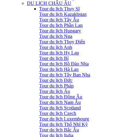
DU LỊCH CHÂU ÂU
Tour du lịch Thụy Sĩ
Tour du lịch Kazakhstan
Tour du lịch Tây Âu
Tour du lịch Phần Lan
Tour du lịch Hungary
Tour du lịch Nga
Tour du lịch Thụy Điển
Tour du lịch Anh
Tour du lịch Hy Lạp
Tour du lịch Bỉ
Tour du lịch Bồ Đào Nha
Tour du lịch Hà Lan
Tour du lịch Tây Ban Nha
Tour du lịch Đức
Tour du lịch Pháp
Tour du lịch Áo
Tour du lịch Đông Âu
Tour du lịch Nam Âu
Tour du lịch Scotland
Tour du lịch Czech
Tour du lịch Luxembourg
Tour du lịch Thổ Nhĩ Kỳ
Tour du lịch Bắc Âu
Tour du lịch Italia