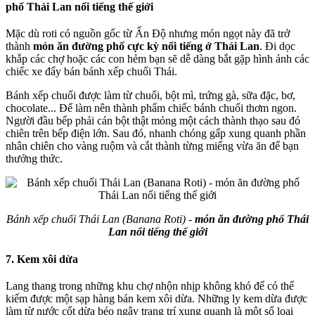
phố Thái Lan nổi tiếng thế giới
Mặc dù roti có nguồn gốc từ Ấn Độ nhưng món ngọt này đã trở
thành
món ăn đường phố cực kỳ nổi tiếng ở Thái Lan
. Đi dọc
khắp các chợ hoặc các con hẻm bạn sẽ dễ dàng bắt gặp hình ảnh các
chiếc xe đẩy bán bánh xếp chuối Thái.
Bánh xếp chuối được làm từ chuối, bột mì, trứng gà, sữa đặc, bơ,
chocolate... Để làm nên thành phẩm chiếc bánh chuối thơm ngon.
Người đầu bếp phải cán bột thật mỏng một cách thành thạo sau đó
chiên trên bếp điện lớn. Sau đó, nhanh chóng gấp xung quanh phần
nhân chiên cho vàng ruộm và cắt thành từng miếng vừa ăn để bạn
thưởng thức.
Bánh xếp chuối Thái Lan (Banana Roti) -
món ăn đường phố Thái
Lan nổi tiếng thế giới
7. Kem xôi dừa
Lang thang trong những khu chợ nhộn nhịp không khó để có thể
kiếm được một sạp hàng bán kem xôi dừa. Những ly kem dừa được
làm từ nước cốt dừa béo ngậy trang trí xung quanh là một số loại