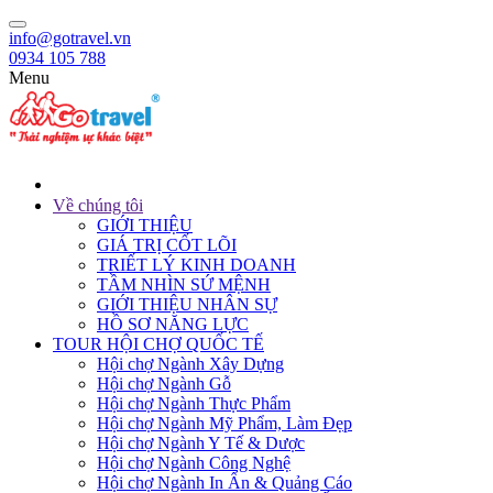
info@gotravel.vn
0934 105 788
Menu
Về chúng tôi
GIỚI THIỆU
GIÁ TRỊ CỐT LÕI
TRIẾT LÝ KINH DOANH
TẦM NHÌN SỨ MỆNH
GIỚI THIỆU NHÂN SỰ
HỒ SƠ NĂNG LỰC
TOUR HỘI CHỢ QUỐC TẾ
Hội chợ Ngành Xây Dựng
Hội chợ Ngành Gỗ
Hội chợ Ngành Thực Phẩm
Hội chợ Ngành Mỹ Phẩm, Làm Đẹp
Hội chợ Ngành Y Tế & Dược
Hội chợ Ngành Công Nghệ
Hội chợ Ngành In Ấn & Quảng Cáo