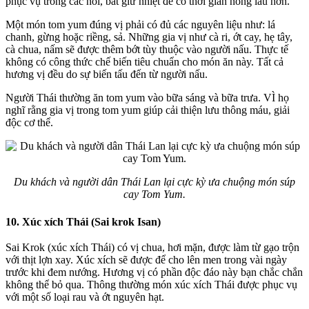
phục vụ trong các nồi, bát giữ nhiệt để có thời gian nóng lâu hơn.
Một món tom yum đúng vị phải có đủ các nguyên liệu như: lá
chanh, gừng hoặc riềng, sả. Những gia vị như cà ri, ớt cay, hẹ tây,
cà chua, nấm sẽ được thêm bớt tùy thuộc vào người nấu. Thực tế
không có công thức chế biến tiêu chuẩn cho món ăn này. Tất cả
hương vị đều do sự biến tấu đến từ người nấu.
Người Thái thường ăn tom yum vào bữa sáng và bữa trưa. VÌ họ
nghĩ rằng gia vị trong tom yum giúp cải thiện lưu thông máu, giải
độc cơ thể.
Du khách và người dân Thái Lan lại cực kỳ ưa chuộng món súp
cay Tom Yum.
10. Xúc xích Thái (Sai krok Isan)
Sai Krok (xúc xích Thái) có vị chua, hơi mặn, được làm từ gạo trộn
với thịt lợn xay. Xúc xích sẽ được để cho lên men trong vài ngày
trước khi đem nướng. Hương vị có phần độc đáo này bạn chắc chắn
không thể bỏ qua. Thông thường món xúc xích Thái được phục vụ
với một số loại rau và ớt nguyên hạt.