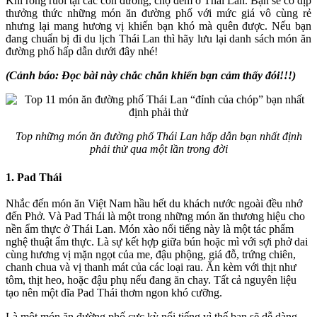
Khi rong ruổi tại các con đường, chợ đêm ở Thái Lan. Bạn sẽ có dịp
thưởng thức những món ăn đường phố với mức giá vô cùng rẻ
nhưng lại mang hương vị khiến bạn khó mà quên được. Nếu bạn
đang chuẩn bị đi du lịch Thái Lan thì hãy lưu lại danh sách món ăn
đường phố hấp dẫn dưới đây nhé!
(Cảnh báo: Đọc bài này chắc chắn khiến bạn cảm thấy đói!!!)
Top những món ăn đường phố Thái Lan hấp dẫn bạn nhất định
phải thử qua một lần trong đời
1. Pad Thái
Nhắc đến món ăn Việt Nam hầu hết du khách nước ngoài đều nhớ
đến Phở. Và Pad Thái là một trong những món ăn thương hiệu cho
nền ẩm thực ở Thái Lan. Món xào nổi tiếng này là một tác phẩm
nghệ thuật ẩm thực. Là sự kết hợp giữa bún hoặc mì với sợi phở dai
cùng hương vị mặn ngọt của me, đậu phộng, giá đỗ, trứng chiên,
chanh chua và vị thanh mát của các loại rau. Ăn kèm với thịt như
tôm, thịt heo, hoặc đậu phụ nếu đang ăn chay. Tất cả nguyên liệu
tạo nên một dĩa Pad Thái thơm ngon khó cưỡng.
Là một món ăn đường phố cực kỳ nổi tiếng vì thế bạn sẽ dễ dàng