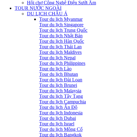
Hội chợ Công Nghệ Điện Sưởi Ấm
TOUR NƯỚC NGOÀI
DU LỊCH CHÂU Á
Tour du lịch Myanmar
Tour du lịch Singapore
Tour du lịch Trung Quốc
Tour du lịch Nhật Bản
Tour du lịch Hàn Quốc
Tour du lịch Thái Lan
Tour du lịch Maldives
Tour du lịch Nepal
Tour du lịch Philippines
Tour du lịch Lào
Tour du lịch Bhutan
Tour du lịch Đài Loan
Tour du lịch Brunei
Tour du lịch Malaysia
Tour du lịch Tây Tạng
Tour du lịch Campuchia
Tour du lịch Ấn Độ
Tour du lịch Indonesia
Tour du lịch Dubai
Tour du lịch Israel
Tour du lịch Mông Cổ
Tour du lịch Bangkok