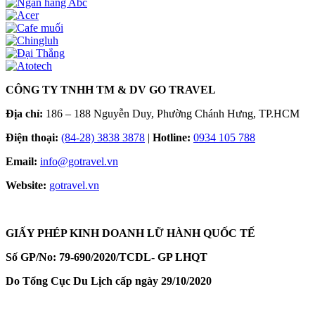
CÔNG TY TNHH TM & DV GO TRAVEL
Địa chỉ:
186 – 188 Nguyễn Duy, Phường Chánh Hưng, TP.HCM
Điện thoại:
(84-28) 3838 3878
|
Hotline:
0934 105 788
Email:
info@gotravel.vn
Website:
gotravel.vn
GIẤY PHÉP KINH DOANH LỮ HÀNH QUỐC TẾ
Số GP/No: 79-690/2020/TCDL- GP LHQT
Do Tổng Cục Du Lịch cấp ngày 29/10/202
0