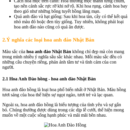
Cách hoa mọc trên cành: Hoa thường mọc thành từng chùm,
tạo nên cảnh sắc rực rỡ khi nở rộ. Khi hoa rụng, cánh hoa bay
theo gió như những bông tuyết hồng lãng mạn.
Quả anh đào và hạt giống: Sau khi hoa tàn, cây có thể kết quả
nhỏ màu đỏ hoặc đen tùy giống. Tuy nhiên, không phải loại
hoa anh đào nào cũng có quả ăn được.
2.Ý nghĩa các loại hoa anh đào Nhật Bản
Màu sắc của
hoa anh đào Nhật Bản
không chỉ đẹp mà còn mang
trong mình nhiều ý nghĩa sâu sắc khác nhau. Mỗi màu sắc đều có
những câu chuyện riêng, phản ánh tâm tư và tình cảm của con
người.
2.1 Hoa Anh Đào hồng - hoa anh đào Nhật Bản
Hoa anh đào hồng là loại hoa phổ biến nhất ở Nhật Bản. Màu hồng
tươi sáng của hoa thể hiện sự ngọt ngào, tươi trẻ và lạc quan.
Ngoài ra, hoa anh đào hồng là biểu tượng của tình yêu và sự gắn
bó. Chúng thường được dùng trong các dịp lễ cưới, thể hiện mong
muốn về một cuộc sống hạnh phúc và mãi mãi bên nhau.