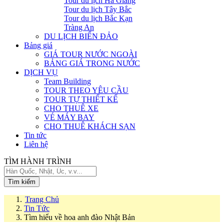
Tour du lịch Hà Giang
Tour du lịch Tây Bắc
Tour du lịch Bắc Kạn
Tràng An
DU LỊCH BIỂN ĐẢO
Bảng giá
GIÁ TOUR NƯỚC NGOÀI
BẢNG GIÁ TRONG NƯỚC
DỊCH VỤ
Team Building
TOUR THEO YÊU CẦU
TOUR TỰ THIẾT KẾ
CHO THUÊ XE
VÉ MÁY BAY
CHO THUÊ KHÁCH SẠN
Tin tức
Liên hệ
TÌM HÀNH TRÌNH
Tìm kiếm
Trang Chủ
Tin Tức
Tìm hiểu về hoa anh đào Nhật Bản