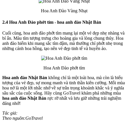
Hoa Anh Đào Vàng Nhạt
2.4 Hoa Anh Đào phớt tím - hoa anh đào Nhật Bản
Cuối cùng, hoa anh đào phớt tím mang lại một vẻ đẹp nhẹ nhàng và
bí ẩn. Màu tím tượng trưng cho hoàng gia và lòng chung thủy. Hoa
anh đào hiếm khi mang sắc tím đậm, mà thường chỉ phớt nhẹ trong
những cánh hoa hồng, tạo nên vẻ đẹp tinh tế và huyền ảo.
Hoa Anh Đào phớt tím
Hoa anh đào Nhật Bản
không chỉ là một loài hoa, mà còn là biểu
tượng của vẻ đẹp, sự mong manh và tinh thần kiên cường. Mỗi mùa
hoa nở là một lời nhắc nhở về sự trân trọng khoảnh khắc và ý nghĩa
sâu sắc của cuộc sống. Hãy cùng GoTravel khám phá những mùa
hoa anh đào Nhật Bản
rực rỡ nhất và lưu giữ những trải nghiệm
đáng nhớ!
Tác giả:
Theo nguồn:GoTravel