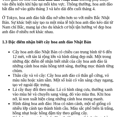
vào điều kiện khí hậu tại mỗi khu vực. Thông thường, hoa anh đào
bắt đầu nở vào giữa tháng 3 và kéo dài đến cuối tháng 4.
Ở Tokyo, hoa anh đào bắt đầu nở sớm hơn so với miền Bắc Nhật
Bản. Sự khác biệt này tạo ra một mùa lễ hội hoa anh đào kéo dài từ
Nam chí Bắc, mang lại cho du khách cơ hội tận hưởng vẻ đẹp hoa
anh đào ở nhiều nơi khác nhau.
1.3 Đặc điểm nhận biết cây hoa anh đào Nhật Bản
Cây hoa anh đào Nhật Bản có chiều cao trung bình từ 6 đến
12 mét, với tán lá rộng lớn và hình dáng đẹp mắt. Một trong
những đặc điểm dễ nhận biết nhất của cây hoa anh đào là
những cánh hoa màu hồng tươi sáng, thường mọc thành từng
chùm.
Thân cây và vỏ cây: Cây hoa anh đào có thân gỗ cứng, vỏ
màu nâu hoặc xám sẫm. Một số loài có vân sáng chạy ngang,
tạo vẻ ngoài đặc trưng.
Lá cây thay đổi theo mùa: Lá có hình răng cưa, thường xanh
vào mùa hè và chuyển sang vàng, đỏ vào mùa thu. Khi hoa
nở, lá non xuất hiện cùng những cánh hoa mong manh.
Hình dáng hoa anh đào: Hoa có năm cánh, một số giống có
nhiều lớp cánh tạo thành hình cầu. Màu sắc phổ biến là trắng,
hồng nhạt hoặc hồng đậm tùy theo giống cây.