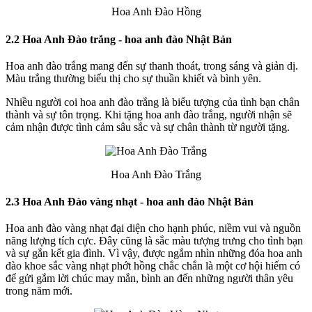
Hoa Anh Đào Hồng
2.2 Hoa Anh Đào trắng - hoa anh đào Nhật Bản
Hoa anh đào trắng mang đến sự thanh thoát, trong sáng và giản dị.
Màu trắng thường biểu thị cho sự thuần khiết và bình yên.
Nhiều người coi hoa anh đào trắng là biểu tượng của tình bạn chân
thành và sự tôn trọng. Khi tặng hoa anh đào trắng, người nhận sẽ
cảm nhận được tình cảm sâu sắc và sự chân thành từ người tặng.
Hoa Anh Đào Trắng
2.3 Hoa Anh Đào vàng nhạt - hoa anh đào Nhật Bản
Hoa anh đào vàng nhạt đại diện cho hạnh phúc, niềm vui và nguồn
năng lượng tích cực. Đây cũng là sắc màu tượng trưng cho tình bạn
và sự gắn kết gia đình. Vì vậy, được ngắm nhìn những đóa hoa anh
đào khoe sắc vàng nhạt phớt hồng chắc chắn là một cơ hội hiếm có
để gửi gắm lời chúc may mắn, bình an đến những người thân yêu
trong năm mới.