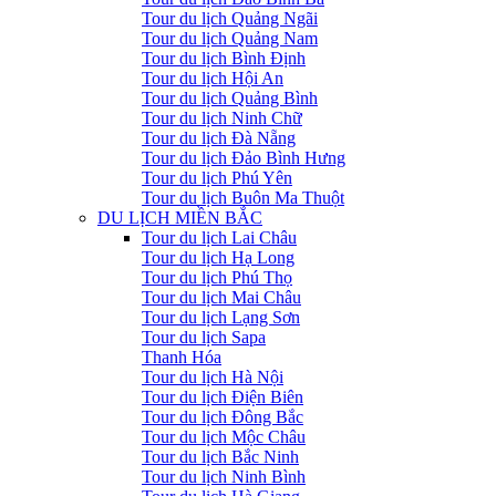
Tour du lịch Quảng Ngãi
Tour du lịch Quảng Nam
Tour du lịch Bình Định
Tour du lịch Hội An
Tour du lịch Quảng Bình
Tour du lịch Ninh Chữ
Tour du lịch Đà Nẵng
Tour du lịch Đảo Bình Hưng
Tour du lịch Phú Yên
Tour du lịch Buôn Ma Thuột
DU LỊCH MIỀN BẮC
Tour du lịch Lai Châu
Tour du lịch Hạ Long
Tour du lịch Phú Thọ
Tour du lịch Mai Châu
Tour du lịch Lạng Sơn
Tour du lịch Sapa
Thanh Hóa
Tour du lịch Hà Nội
Tour du lịch Điện Biên
Tour du lịch Đông Bắc
Tour du lịch Mộc Châu
Tour du lịch Bắc Ninh
Tour du lịch Ninh Bình