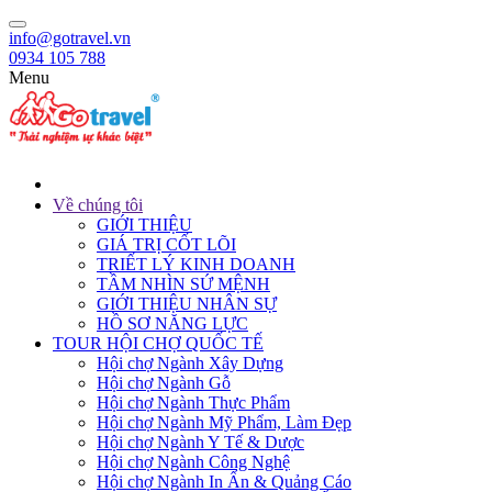
info@gotravel.vn
0934 105 788
Menu
Về chúng tôi
GIỚI THIỆU
GIÁ TRỊ CỐT LÕI
TRIẾT LÝ KINH DOANH
TẦM NHÌN SỨ MỆNH
GIỚI THIỆU NHÂN SỰ
HỒ SƠ NĂNG LỰC
TOUR HỘI CHỢ QUỐC TẾ
Hội chợ Ngành Xây Dựng
Hội chợ Ngành Gỗ
Hội chợ Ngành Thực Phẩm
Hội chợ Ngành Mỹ Phẩm, Làm Đẹp
Hội chợ Ngành Y Tế & Dược
Hội chợ Ngành Công Nghệ
Hội chợ Ngành In Ấn & Quảng Cáo