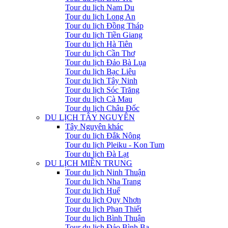
Tour du lịch Nam Du
Tour du lịch Long An
Tour du lịch Đồng Tháp
Tour du lịch Tiền Giang
Tour du lịch Hà Tiên
Tour du lịch Cần Thơ
Tour du lịch Đảo Bà Lụa
Tour du lịch Bạc Liêu
Tour du lịch Tây Ninh
Tour du lịch Sóc Trăng
Tour du lịch Cà Mau
Tour du lịch Châu Đốc
DU LỊCH TÂY NGUYÊN
Tây Nguyên khác
Tour du lịch Đắk Nông
Tour du lịch Pleiku - Kon Tum
Tour du lịch Đà Lạt
DU LỊCH MIỀN TRUNG
Tour du lịch Ninh Thuận
Tour du lịch Nha Trang
Tour du lịch Huế
Tour du lịch Quy Nhơn
Tour du lịch Phan Thiết
Tour du lịch Bình Thuận
Tour du lịch Đảo Bình Ba