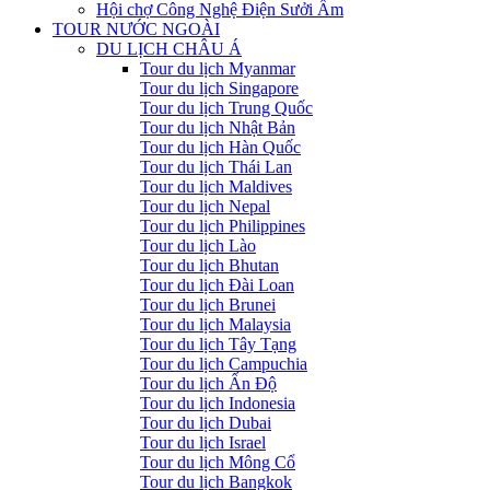
Hội chợ Công Nghệ Điện Sưởi Ấm
TOUR NƯỚC NGOÀI
DU LỊCH CHÂU Á
Tour du lịch Myanmar
Tour du lịch Singapore
Tour du lịch Trung Quốc
Tour du lịch Nhật Bản
Tour du lịch Hàn Quốc
Tour du lịch Thái Lan
Tour du lịch Maldives
Tour du lịch Nepal
Tour du lịch Philippines
Tour du lịch Lào
Tour du lịch Bhutan
Tour du lịch Đài Loan
Tour du lịch Brunei
Tour du lịch Malaysia
Tour du lịch Tây Tạng
Tour du lịch Campuchia
Tour du lịch Ấn Độ
Tour du lịch Indonesia
Tour du lịch Dubai
Tour du lịch Israel
Tour du lịch Mông Cổ
Tour du lịch Bangkok