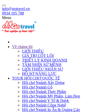
info@gotravel.vn
0934 105 788
Menu
Về chúng tôi
GIỚI THIỆU
GIÁ TRỊ CỐT LÕI
TRIẾT LÝ KINH DOANH
TẦM NHÌN SỨ MỆNH
GIỚI THIỆU NHÂN SỰ
HỒ SƠ NĂNG LỰC
TOUR HỘI CHỢ QUỐC TẾ
Hội chợ Ngành Xây Dựng
Hội chợ Ngành Gỗ
Hội chợ Ngành Thực Phẩm
Hội chợ Ngành Mỹ Phẩm, Làm Đẹp
Hội chợ Ngành Y Tế & Dược
Hội chợ Ngành Công Nghệ
Hội chợ Ngành In Ấn & Quảng Cáo