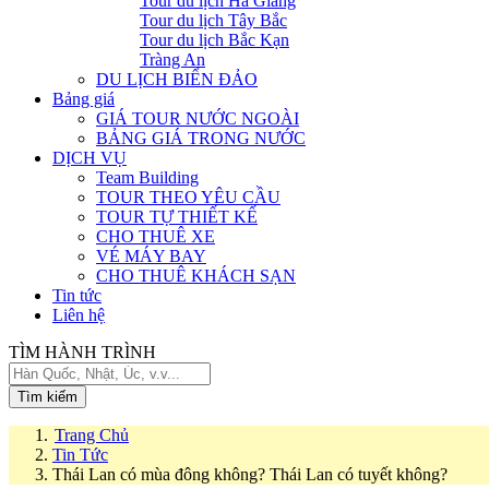
Tour du lịch Hà Giang
Tour du lịch Tây Bắc
Tour du lịch Bắc Kạn
Tràng An
DU LỊCH BIỂN ĐẢO
Bảng giá
GIÁ TOUR NƯỚC NGOÀI
BẢNG GIÁ TRONG NƯỚC
DỊCH VỤ
Team Building
TOUR THEO YÊU CẦU
TOUR TỰ THIẾT KẾ
CHO THUÊ XE
VÉ MÁY BAY
CHO THUÊ KHÁCH SẠN
Tin tức
Liên hệ
TÌM HÀNH TRÌNH
Tìm kiếm
Trang Chủ
Tin Tức
Thái Lan có mùa đông không? Thái Lan có tuyết không?