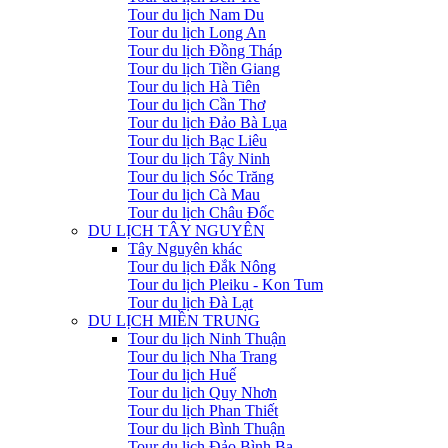
Tour du lịch Nam Du
Tour du lịch Long An
Tour du lịch Đồng Tháp
Tour du lịch Tiền Giang
Tour du lịch Hà Tiên
Tour du lịch Cần Thơ
Tour du lịch Đảo Bà Lụa
Tour du lịch Bạc Liêu
Tour du lịch Tây Ninh
Tour du lịch Sóc Trăng
Tour du lịch Cà Mau
Tour du lịch Châu Đốc
DU LỊCH TÂY NGUYÊN
Tây Nguyên khác
Tour du lịch Đắk Nông
Tour du lịch Pleiku - Kon Tum
Tour du lịch Đà Lạt
DU LỊCH MIỀN TRUNG
Tour du lịch Ninh Thuận
Tour du lịch Nha Trang
Tour du lịch Huế
Tour du lịch Quy Nhơn
Tour du lịch Phan Thiết
Tour du lịch Bình Thuận
Tour du lịch Đảo Bình Ba