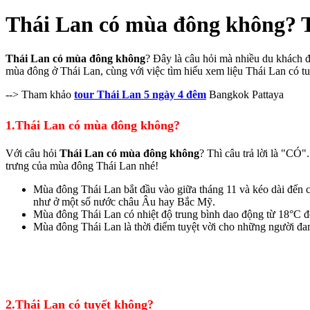
Thái Lan có mùa đông không? T
Thái Lan có mùa đông không
? Đây là câu hỏi mà nhiều du khách đ
mùa đông ở Thái Lan, cùng với việc tìm hiểu xem liệu Thái Lan có t
--> Tham khảo
tour Thái Lan 5 ngày 4 đêm
Bangkok Pattaya
1.Thái Lan có mùa đông không?
Với câu hỏi
Thái Lan có mùa đông không
? Thì câu trả lời là "CÓ
trưng của mùa đông Thái Lan nhé!
Mùa đông Thái Lan bắt đầu vào giữa tháng 11 và kéo dài đến 
như ở một số nước châu Âu hay Bắc Mỹ.
Mùa đông Thái Lan có nhiệt độ trung bình dao động từ 18°C đế
Mùa đông Thái Lan là thời điểm tuyệt vời cho những người đam mê
2.Thái Lan có tuyết không?