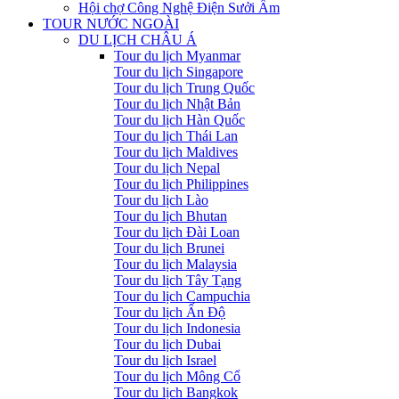
Hội chợ Công Nghệ Điện Sưởi Ấm
TOUR NƯỚC NGOÀI
DU LỊCH CHÂU Á
Tour du lịch Myanmar
Tour du lịch Singapore
Tour du lịch Trung Quốc
Tour du lịch Nhật Bản
Tour du lịch Hàn Quốc
Tour du lịch Thái Lan
Tour du lịch Maldives
Tour du lịch Nepal
Tour du lịch Philippines
Tour du lịch Lào
Tour du lịch Bhutan
Tour du lịch Đài Loan
Tour du lịch Brunei
Tour du lịch Malaysia
Tour du lịch Tây Tạng
Tour du lịch Campuchia
Tour du lịch Ấn Độ
Tour du lịch Indonesia
Tour du lịch Dubai
Tour du lịch Israel
Tour du lịch Mông Cổ
Tour du lịch Bangkok