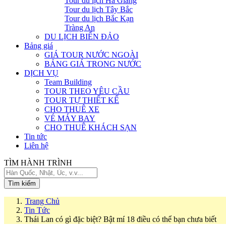
Tour du lịch Hà Giang
Tour du lịch Tây Bắc
Tour du lịch Bắc Kạn
Tràng An
DU LỊCH BIỂN ĐẢO
Bảng giá
GIÁ TOUR NƯỚC NGOÀI
BẢNG GIÁ TRONG NƯỚC
DỊCH VỤ
Team Building
TOUR THEO YÊU CẦU
TOUR TỰ THIẾT KẾ
CHO THUÊ XE
VÉ MÁY BAY
CHO THUÊ KHÁCH SẠN
Tin tức
Liên hệ
TÌM HÀNH TRÌNH
Tìm kiếm
Trang Chủ
Tin Tức
Thái Lan có gì đặc biệt? Bật mí 18 điều có thể bạn chưa biết