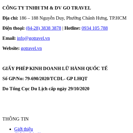
CÔNG TY TNHH TM & DV GO TRAVEL
Địa chỉ:
186 – 188 Nguyễn Duy, Phường Chánh Hưng, TP.HCM
Điện thoại:
(84-28) 3838 3878
|
Hotline:
0934 105 788
Email:
info@gotravel.vn
Website:
gotravel.vn
GIẤY PHÉP KINH DOANH LỮ HÀNH QUỐC TẾ
Số GP/No: 79-690/2020/TCDL- GP LHQT
Do Tổng Cục Du Lịch cấp ngày 29/10/202
0
Hotline
0934 105 788
THÔNG TIN
Giới thiệu