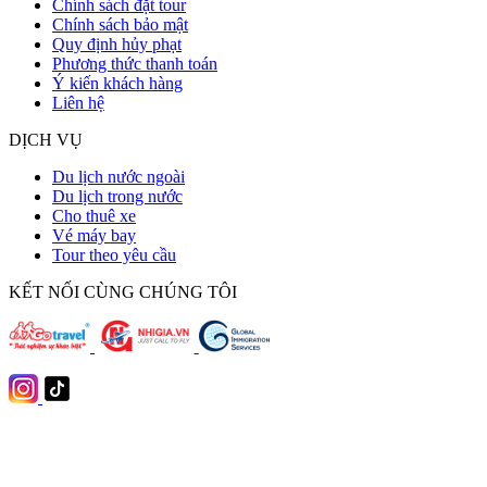
Chính sách đặt tour
Chính sách bảo mật
Quy định hủy phạt
Phương thức thanh toán
Ý kiến khách hàng
Liên hệ
DỊCH VỤ
Du lịch nước ngoài
Du lịch trong nước
Cho thuê xe
Vé máy bay
Tour theo yêu cầu
KẾT NỐI CÙNG CHÚNG TÔI