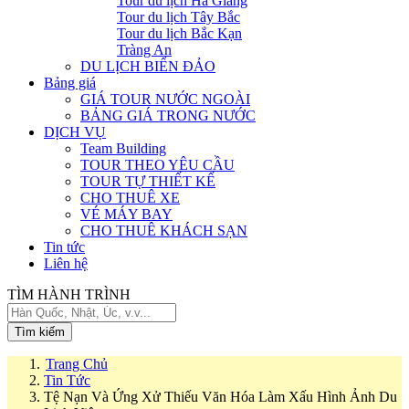
Tour du lịch Hà Giang
Tour du lịch Tây Bắc
Tour du lịch Bắc Kạn
Tràng An
DU LỊCH BIỂN ĐẢO
Bảng giá
GIÁ TOUR NƯỚC NGOÀI
BẢNG GIÁ TRONG NƯỚC
DỊCH VỤ
Team Building
TOUR THEO YÊU CẦU
TOUR TỰ THIẾT KẾ
CHO THUÊ XE
VÉ MÁY BAY
CHO THUÊ KHÁCH SẠN
Tin tức
Liên hệ
TÌM HÀNH TRÌNH
Tìm kiếm
Trang Chủ
Tin Tức
Tệ Nạn Và Ứng Xử Thiếu Văn Hóa Làm Xấu Hình Ảnh Du