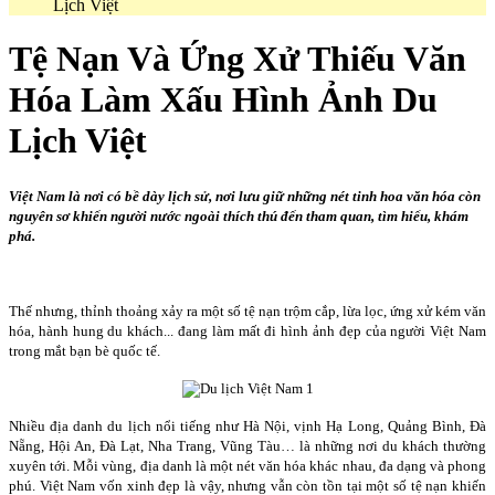
Lịch Việt
Tệ Nạn Và Ứng Xử Thiếu Văn
Hóa Làm Xấu Hình Ảnh Du
Lịch Việt
Việt Nam là nơi có bề dày lịch sử, nơi lưu giữ những nét tinh hoa văn hóa còn
nguyên sơ khiến người nước ngoài thích thú đến tham quan, tìm hiểu, khám
phá.
Thế nhưng, thỉnh thoảng xảy ra một số tệ nạn trộm cắp, lừa lọc, ứng xử kém văn
hóa, hành hung du khách... đang làm mất đi hình ảnh đẹp của người Việt Nam
trong mắt bạn bè quốc tế.
Nhiều địa danh du lịch nổi tiếng như Hà Nội, vịnh Hạ Long, Quảng Bình, Đà
Nẵng, Hội An, Đà Lạt, Nha Trang, Vũng Tàu… là những nơi du khách thường
xuyên tới. Mỗi vùng, địa danh là một nét văn hóa khác nhau, đa dạng và phong
phú. Việt Nam vốn xinh đẹp là vậy, nhưng vẫn còn tồn tại một số tệ nạn khiến