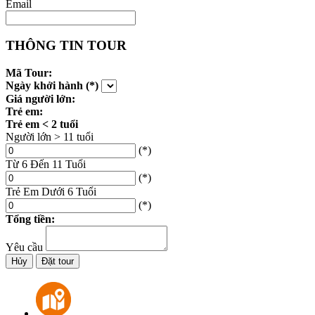
Email
THÔNG TIN TOUR
Mã Tour:
Ngày khởi hành (*)
Giá người lớn:
Trẻ em:
Trẻ em < 2 tuổi
Người lớn > 11 tuổi
(*)
Từ 6 Đến 11 Tuổi
(*)
Trẻ Em Dưới 6 Tuổi
(*)
Tổng tiền:
Yêu cầu
Hủy
Đặt tour