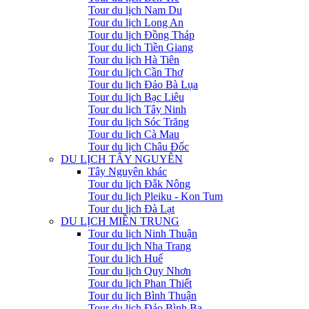
Tour du lịch Nam Du
Tour du lịch Long An
Tour du lịch Đồng Tháp
Tour du lịch Tiền Giang
Tour du lịch Hà Tiên
Tour du lịch Cần Thơ
Tour du lịch Đảo Bà Lụa
Tour du lịch Bạc Liêu
Tour du lịch Tây Ninh
Tour du lịch Sóc Trăng
Tour du lịch Cà Mau
Tour du lịch Châu Đốc
DU LỊCH TÂY NGUYÊN
Tây Nguyên khác
Tour du lịch Đắk Nông
Tour du lịch Pleiku - Kon Tum
Tour du lịch Đà Lạt
DU LỊCH MIỀN TRUNG
Tour du lịch Ninh Thuận
Tour du lịch Nha Trang
Tour du lịch Huế
Tour du lịch Quy Nhơn
Tour du lịch Phan Thiết
Tour du lịch Bình Thuận
Tour du lịch Đảo Bình Ba