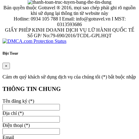
Bản quyền thuộc Gotravel ® 2016, mọi sao chép phải ghi rõ nguồn
khi sử dụng lại thông tin từ website này
Hotline: 0934 105 788 I Email: info@gotravel.vn I MST:
0313593686
GIẤY PHÉP KINH DOANH DỊCH VỤ LỮ HÀNH QUỐC TẾ
Số GP/ No:79-690/2016/TCDL-GPLHQT
Đặt Tour
×
Cám ơn quý khách sử dụng dịch vụ của chúng tôi (*) bắt buộc nhập
THÔNG TIN CHUNG
Tên đăng ký (*)
Địa chỉ (*)
Điện thoại (*)
Email