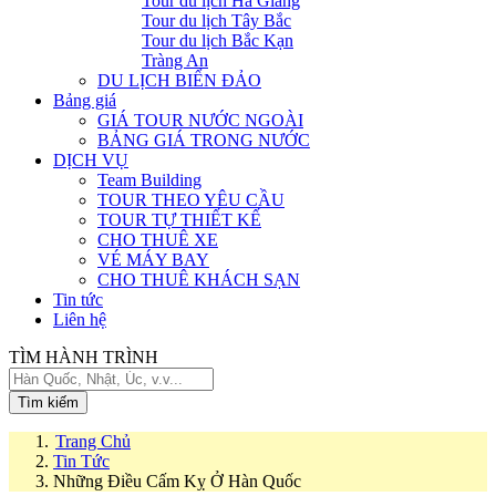
Tour du lịch Hà Giang
Tour du lịch Tây Bắc
Tour du lịch Bắc Kạn
Tràng An
DU LỊCH BIỂN ĐẢO
Bảng giá
GIÁ TOUR NƯỚC NGOÀI
BẢNG GIÁ TRONG NƯỚC
DỊCH VỤ
Team Building
TOUR THEO YÊU CẦU
TOUR TỰ THIẾT KẾ
CHO THUÊ XE
VÉ MÁY BAY
CHO THUÊ KHÁCH SẠN
Tin tức
Liên hệ
TÌM HÀNH TRÌNH
Tìm kiếm
Trang Chủ
Tin Tức
Những Điều Cấm Kỵ Ở Hàn Quốc