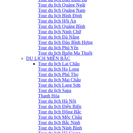
Tour du lịch Quảng Ngãi
Tour du lịch Quảng Nam
Tour du lịch Bình Định
Tour du lịch Hội An
Tour du lịch Quảng Bình
Tour du lịch Ninh Chữ
Tour du lịch Đà Nẵng
Tour du lịch Đảo Bình Hưng
Tour du lịch Phú Yên
Tour du lịch Buôn Ma Thuột
DU LỊCH MIỀN BẮC
Tour du lịch Lai Châu
Tour du lịch Hạ Long
Tour du lịch Phú Thọ
Tour du lịch Mai Châu
Tour du lịch Lạng Sơn
Tour du lịch Sapa
Thanh Hóa
Tour du lịch Hà Nội
Tour du lịch Điện Biên
Tour du lịch Đông Bắc
Tour du lịch Mộc Châu
Tour du lịch Bắc Ninh
Tour du lịch Ninh Bình