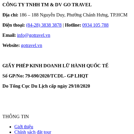
CÔNG TY TNHH TM & DV GO TRAVEL
Địa chỉ:
186 – 188 Nguyễn Duy, Phường Chánh Hưng, TP.HCM
Điện thoại:
(84-28) 3838 3878
|
Hotline:
0934 105 788
Email:
info@gotravel.vn
Website:
gotravel.vn
GIẤY PHÉP KINH DOANH LỮ HÀNH QUỐC TẾ
Số GP/No: 79-690/2020/TCDL- GP LHQT
Do Tổng Cục Du Lịch cấp ngày 29/10/202
0
Hotline
0934 105 788
THÔNG TIN
Giới thiệu
Chính sách đặt tour