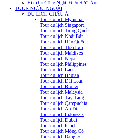
Hội chợ Công Nghệ Điện Sưởi Ấm
TOUR NƯỚC NGOÀI
DU LỊCH CHÂU Á
Tour du lịch Myanmar
Tour du lịch Singapore
Tour du lịch Trung Quốc
Tour du lịch Nhật Bản
Tour du lịch Hàn Quốc
Tour du lịch Thái Lan
Tour du lịch Maldives
Tour du lịch Nepal
Tour du lịch Philippines
Tour du lịch Lào
Tour du lịch Bhutan
Tour du lịch Đài Loan
Tour du lịch Brunei
Tour du lịch Malaysia
Tour du lịch Tây Tạng
Tour du lịch Campuchia
Tour du lịch Ấn Độ
Tour du lịch Indonesia
Tour du lịch Dubai
Tour du lịch Israel
Tour du lịch Mông Cổ
Tour du lịch Bangkok