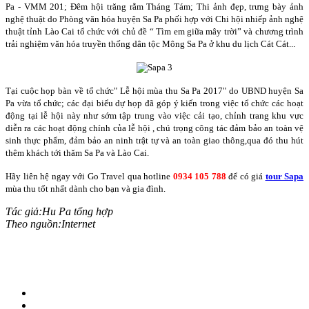
Pa - VMM 201; Đêm hội trăng rằm Tháng Tám; Thi ảnh đẹp, trưng bày ảnh
nghệ thuật do Phòng văn hóa huyện Sa Pa phối hợp với Chi hội nhiếp ảnh nghệ
thuật tỉnh Lào Cai tổ chức với chủ đề “ Tìm em giữa mây trời” và chương trình
trải nghiệm văn hóa truyền thống dân tộc Mông Sa Pa ở khu du lịch Cát Cát...
Tại cuộc họp bàn về tổ chức" Lễ hội mùa thu Sa Pa 2017" do UBND huyện Sa
Pa vừa tổ chức; các đại biểu dự họp đã góp ý kiến trong việc tổ chức các hoạt
động tại lễ hội này như sớm tập trung vào việc cải tạo, chỉnh trang khu vực
diễn ra các hoạt động chính của lễ hội , chú trọng công tác đảm bảo an toàn vệ
sinh thực phẩm, đảm bảo an ninh trật tự và an toàn giao thông,qua đó thu hút
thêm khách tới thăm Sa Pa và Lào Cai.
Hãy liên hệ ngay với Go Travel qua hotline
0934 105 788
để có giá
tour Sapa
mùa thu tốt nhất dành cho bạn và gia đình.
Tác giả:Hu Pa tổng hợp
Theo nguồn:Internet