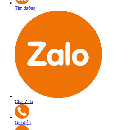
Tìm đường
Chat Zalo
Gọi điện