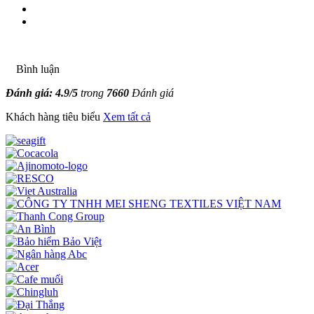
Bình luận
Đánh giá:
4.9
/
5
trong
7660
Đánh giá
Khách hàng tiêu biểu
Xem tất cả