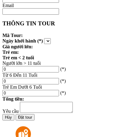
Email
THÔNG TIN TOUR
Mã Tour:
Ngày khởi hành (*)
Giá người lớn:
Trẻ em:
Trẻ em < 2 tuổi
Người lớn > 11 tuổi
(*)
Từ 6 Đến 11 Tuổi
(*)
Trẻ Em Dưới 6 Tuổi
(*)
Tổng tiền:
Yêu cầu
Hủy
Đặt tour