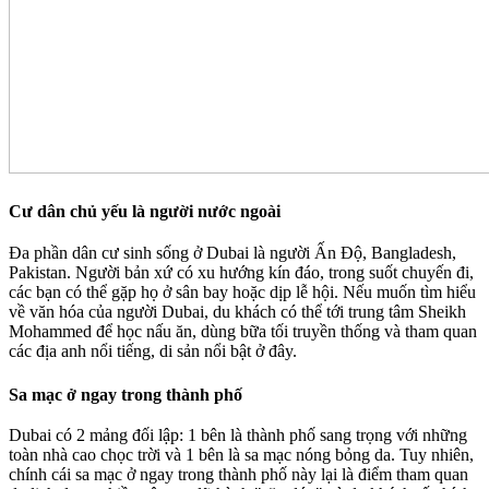
Cư dân chủ yếu là người nước ngoài
Đa phần dân cư sinh sống ở Dubai là người Ấn Độ, Bangladesh,
Pakistan. Người bản xứ có xu hướng kín đáo, trong suốt chuyến đi,
các bạn có thể gặp họ ở sân bay hoặc dịp lễ hội. Nếu muốn tìm hiểu
về văn hóa của người Dubai, du khách có thể tới trung tâm Sheikh
Mohammed để học nấu ăn, dùng bữa tối truyền thống và tham quan
các địa anh nổi tiếng, di sản nổi bật ở đây.
Sa mạc ở ngay trong thành phố
Dubai có 2 mảng đối lập: 1 bên là thành phố sang trọng với những
toàn nhà cao chọc trời và 1 bên là sa mạc nóng bỏng da. Tuy nhiên,
chính cái sa mạc ở ngay trong thành phố này lại là điểm tham quan