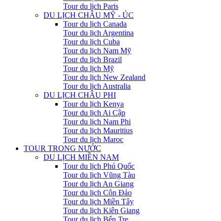
Tour du lịch Paris
DU LỊCH CHÂU MỸ - ÚC
Tour du lịch Canada
Tour du lịch Argentina
Tour du lịch Cuba
Tour du lịch Nam Mỹ
Tour du lịch Brazil
Tour du lịch Mỹ
Tour du lịch New Zealand
Tour du lịch Australia
DU LỊCH CHÂU PHI
Tour du lịch Kenya
Tour du lịch Ai Cập
Tour du lịch Nam Phi
Tour du lịch Mauritius
Tour du lịch Maroc
TOUR TRONG NƯỚC
DU LỊCH MIỀN NAM
Tour du lịch Phú Quốc
Tour du lịch Vũng Tàu
Tour du lịch An Giang
Tour du lịch Côn Đảo
Tour du lịch Miền Tây
Tour du lịch Kiên Giang
Tour du lịch Bến Tre