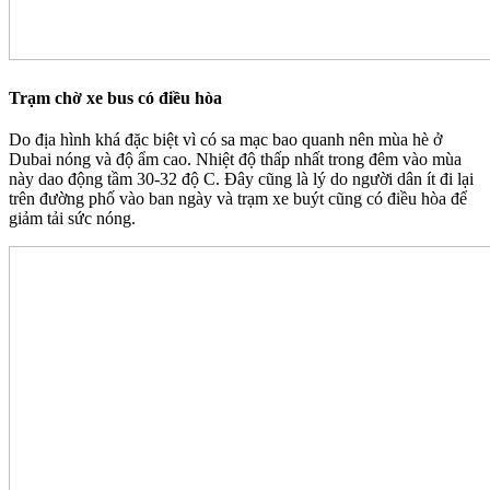
Trạm chờ xe bus có điều hòa
Do địa hình khá đặc biệt vì có sa mạc bao quanh nên mùa hè ở
Dubai nóng và độ ẩm cao. Nhiệt độ thấp nhất trong đêm vào mùa
này dao động tầm 30-32 độ C. Đây cũng là lý do người dân ít đi lại
trên đường phố vào ban ngày và trạm xe buýt cũng có điều hòa để
giảm tải sức nóng.