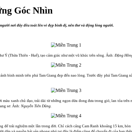
ng Góc Nhìn
gười nơi đây đều toát lên vẻ đẹp bình dị, nên thơ và động lòng người.
Như Ý (Thừa Thiên - Huế), tạo cảm giác như một vũ khúc trên sông. Ảnh:
Đặng Hồng
ảnh bình minh trên phá Tam Giang đẹp đến nao lòng. Trước đây phá Tam Giang nằ
i màu xanh chủ đạo, trải dài từ những ngọn dừa đong đưa trong gió, lan tỏa trên
oang sơ. Ảnh:
Nguyễn Tiến Dũng.
g để trải nghiệm một lần trong đời. Chỉ cách cảng Cam Ranh khoảng 15 km, hòn 
gười dân và nguồn hải sản phong phú tại đây là điểm cộng để chuyến đi của bạn th