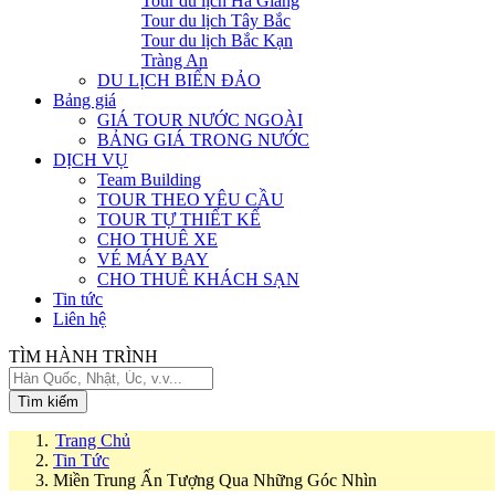
Tour du lịch Hà Giang
Tour du lịch Tây Bắc
Tour du lịch Bắc Kạn
Tràng An
DU LỊCH BIỂN ĐẢO
Bảng giá
GIÁ TOUR NƯỚC NGOÀI
BẢNG GIÁ TRONG NƯỚC
DỊCH VỤ
Team Building
TOUR THEO YÊU CẦU
TOUR TỰ THIẾT KẾ
CHO THUÊ XE
VÉ MÁY BAY
CHO THUÊ KHÁCH SẠN
Tin tức
Liên hệ
TÌM HÀNH TRÌNH
Tìm kiếm
Trang Chủ
Tin Tức
Miền Trung Ấn Tượng Qua Những Góc Nhìn