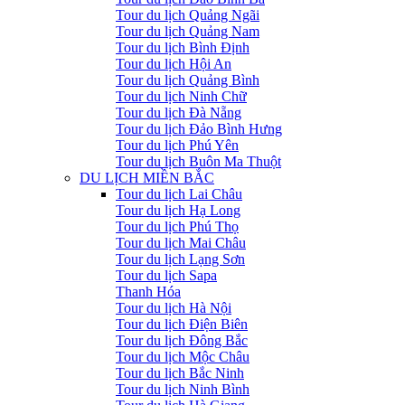
Tour du lịch Quảng Ngãi
Tour du lịch Quảng Nam
Tour du lịch Bình Định
Tour du lịch Hội An
Tour du lịch Quảng Bình
Tour du lịch Ninh Chữ
Tour du lịch Đà Nẵng
Tour du lịch Đảo Bình Hưng
Tour du lịch Phú Yên
Tour du lịch Buôn Ma Thuột
DU LỊCH MIỀN BẮC
Tour du lịch Lai Châu
Tour du lịch Hạ Long
Tour du lịch Phú Thọ
Tour du lịch Mai Châu
Tour du lịch Lạng Sơn
Tour du lịch Sapa
Thanh Hóa
Tour du lịch Hà Nội
Tour du lịch Điện Biên
Tour du lịch Đông Bắc
Tour du lịch Mộc Châu
Tour du lịch Bắc Ninh
Tour du lịch Ninh Bình