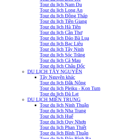
Tour du lịch Nam Du
Tour du lịch Long An
Tour du lịch Đồng Tháp
Tour du lịch Tiền Giang
Tour du lịch Hà Tiên
Tour du lịch Cần Thơ
Tour du lịch Đảo Bà Lụa
Tour du lịch Bạc Liêu
Tour du lịch Tây Ninh
Tour du lịch Sóc Trăng
Tour du lịch Cà Mau
Tour du lịch Châu Đốc
DU LỊCH TÂY NGUYÊN
Tây Nguyên khác
Tour du lịch Đắk Nông
Tour du lịch Pleiku - Kon Tum
Tour du lịch Đà Lạt
DU LỊCH MIỀN TRUNG
Tour du lịch Ninh Thuận
Tour du lịch Nha Trang
Tour du lịch Huế
Tour du lịch Quy Nhơn
Tour du lịch Phan Thiết
Tour du lịch Bình Thuận
Tour du lịch Đảo Bình Ba