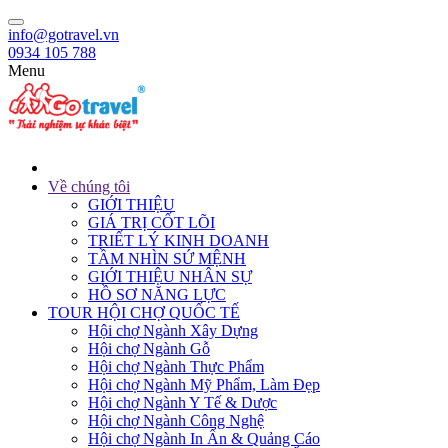
info@gotravel.vn
0934 105 788
Menu
Về chúng tôi
GIỚI THIỆU
GIÁ TRỊ CỐT LÕI
TRIẾT LÝ KINH DOANH
TẦM NHÌN SỨ MỆNH
GIỚI THIỆU NHÂN SỰ
HỒ SƠ NĂNG LỰC
TOUR HỘI CHỢ QUỐC TẾ
Hội chợ Ngành Xây Dựng
Hội chợ Ngành Gỗ
Hội chợ Ngành Thực Phẩm
Hội chợ Ngành Mỹ Phẩm, Làm Đẹp
Hội chợ Ngành Y Tế & Dược
Hội chợ Ngành Công Nghệ
Hội chợ Ngành In Ấn & Quảng Cáo