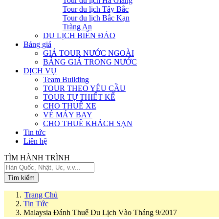
Tour du lịch Hà Giang
Tour du lịch Tây Bắc
Tour du lịch Bắc Kạn
Tràng An
DU LỊCH BIỂN ĐẢO
Bảng giá
GIÁ TOUR NƯỚC NGOÀI
BẢNG GIÁ TRONG NƯỚC
DỊCH VỤ
Team Building
TOUR THEO YÊU CẦU
TOUR TỰ THIẾT KẾ
CHO THUÊ XE
VÉ MÁY BAY
CHO THUÊ KHÁCH SẠN
Tin tức
Liên hệ
TÌM HÀNH TRÌNH
Tìm kiếm
Trang Chủ
Tin Tức
Malaysia Đánh Thuế Du Lịch Vào Tháng 9/2017