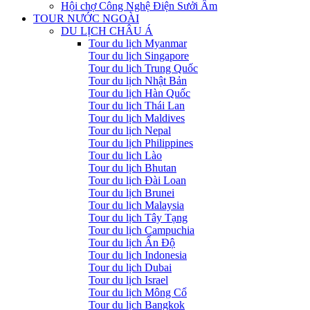
Hội chợ Công Nghệ Điện Sưởi Ấm
TOUR NƯỚC NGOÀI
DU LỊCH CHÂU Á
Tour du lịch Myanmar
Tour du lịch Singapore
Tour du lịch Trung Quốc
Tour du lịch Nhật Bản
Tour du lịch Hàn Quốc
Tour du lịch Thái Lan
Tour du lịch Maldives
Tour du lịch Nepal
Tour du lịch Philippines
Tour du lịch Lào
Tour du lịch Bhutan
Tour du lịch Đài Loan
Tour du lịch Brunei
Tour du lịch Malaysia
Tour du lịch Tây Tạng
Tour du lịch Campuchia
Tour du lịch Ấn Độ
Tour du lịch Indonesia
Tour du lịch Dubai
Tour du lịch Israel
Tour du lịch Mông Cổ
Tour du lịch Bangkok