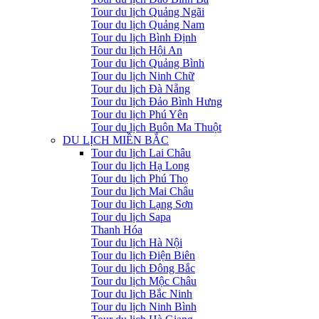
Tour du lịch Quảng Ngãi
Tour du lịch Quảng Nam
Tour du lịch Bình Định
Tour du lịch Hội An
Tour du lịch Quảng Bình
Tour du lịch Ninh Chữ
Tour du lịch Đà Nẵng
Tour du lịch Đảo Bình Hưng
Tour du lịch Phú Yên
Tour du lịch Buôn Ma Thuột
DU LỊCH MIỀN BẮC
Tour du lịch Lai Châu
Tour du lịch Hạ Long
Tour du lịch Phú Thọ
Tour du lịch Mai Châu
Tour du lịch Lạng Sơn
Tour du lịch Sapa
Thanh Hóa
Tour du lịch Hà Nội
Tour du lịch Điện Biên
Tour du lịch Đông Bắc
Tour du lịch Mộc Châu
Tour du lịch Bắc Ninh
Tour du lịch Ninh Bình