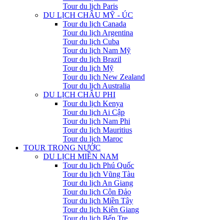
Tour du lịch Paris
DU LỊCH CHÂU MỸ - ÚC
Tour du lịch Canada
Tour du lịch Argentina
Tour du lịch Cuba
Tour du lịch Nam Mỹ
Tour du lịch Brazil
Tour du lịch Mỹ
Tour du lịch New Zealand
Tour du lịch Australia
DU LỊCH CHÂU PHI
Tour du lịch Kenya
Tour du lịch Ai Cập
Tour du lịch Nam Phi
Tour du lịch Mauritius
Tour du lịch Maroc
TOUR TRONG NƯỚC
DU LỊCH MIỀN NAM
Tour du lịch Phú Quốc
Tour du lịch Vũng Tàu
Tour du lịch An Giang
Tour du lịch Côn Đảo
Tour du lịch Miền Tây
Tour du lịch Kiên Giang
Tour du lịch Bến Tre