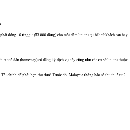
7
 phải đóng 10 ringgit (53.000 đồng) cho mỗi đêm lưu trú tại bất cứ khách sạn hay
h ở nhà dân (homestay) có đăng ký dịch vụ này cũng như các cơ sở lưu trú thuộc
Tài chính để phối hợp thu thuế. Trước đó, Malaysia thông báo sẽ thu thuế từ 2 -