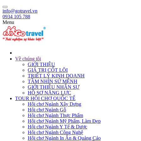
info@gotravel.vn
0934 105 788
Menu
Về chúng tôi
GIỚI THIỆU
GIÁ TRỊ CỐT LÕI
TRIẾT LÝ KINH DOANH
TẦM NHÌN SỨ MỆNH
GIỚI THIỆU NHÂN SỰ
HỒ SƠ NĂNG LỰC
TOUR HỘI CHỢ QUỐC TẾ
Hội chợ Ngành Xây Dựng
Hội chợ Ngành Gỗ
Hội chợ Ngành Thực Phẩm
Hội chợ Ngành Mỹ Phẩm, Làm Đẹp
Hội chợ Ngành Y Tế & Dược
Hội chợ Ngành Công Nghệ
Hội chợ Ngành In Ấn & Quảng Cáo