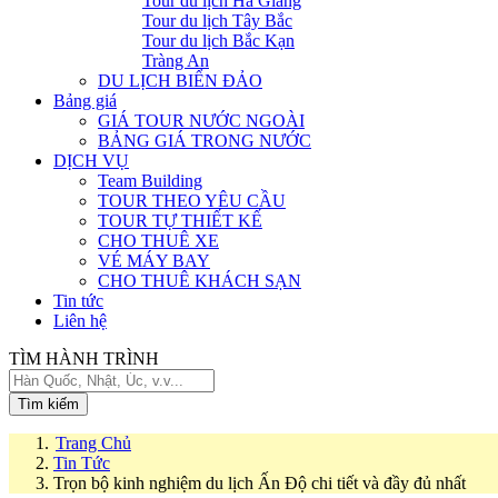
Tour du lịch Hà Giang
Tour du lịch Tây Bắc
Tour du lịch Bắc Kạn
Tràng An
DU LỊCH BIỂN ĐẢO
Bảng giá
GIÁ TOUR NƯỚC NGOÀI
BẢNG GIÁ TRONG NƯỚC
DỊCH VỤ
Team Building
TOUR THEO YÊU CẦU
TOUR TỰ THIẾT KẾ
CHO THUÊ XE
VÉ MÁY BAY
CHO THUÊ KHÁCH SẠN
Tin tức
Liên hệ
TÌM HÀNH TRÌNH
Tìm kiếm
Trang Chủ
Tin Tức
Trọn bộ kinh nghiệm du lịch Ấn Độ chi tiết và đầy đủ nhất