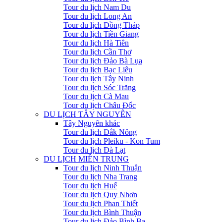
Tour du lịch Nam Du
Tour du lịch Long An
Tour du lịch Đồng Tháp
Tour du lịch Tiền Giang
Tour du lịch Hà Tiên
Tour du lịch Cần Thơ
Tour du lịch Đảo Bà Lụa
Tour du lịch Bạc Liêu
Tour du lịch Tây Ninh
Tour du lịch Sóc Trăng
Tour du lịch Cà Mau
Tour du lịch Châu Đốc
DU LỊCH TÂY NGUYÊN
Tây Nguyên khác
Tour du lịch Đắk Nông
Tour du lịch Pleiku - Kon Tum
Tour du lịch Đà Lạt
DU LỊCH MIỀN TRUNG
Tour du lịch Ninh Thuận
Tour du lịch Nha Trang
Tour du lịch Huế
Tour du lịch Quy Nhơn
Tour du lịch Phan Thiết
Tour du lịch Bình Thuận
Tour du lịch Đảo Bình Ba