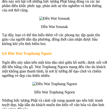
đền này nổi bật với những bức tượng Phật bằng đồng và các tác
phẩm điêu khắc phức tạp, phản ánh sự tôn nghiêm và linh thiêng
của nơi thờ cúng.
Đền Wat Sorasak
Tại đây, bạn có thể tìm hiểu thêm về các phong tục tập quán tôn
giáo của người dân địa phương, đồng thời cảm nhận được bầu
không khí yên tĩnh hiếm hoi.
6.6 Đền Wat Traphang Ngoen
Ngôi đền này nằm trên một hòn đảo nhỏ giữa hồ nước, được nối với
đất liền bằng cầu gỗ. Wat Traphang Ngoen mang đến cho du khách
một không gian thanh bình, là nơi lý tưởng để dạo chơi và chiêm
ngưỡng vẻ đẹp của thiên nhiên.
Đền Wat Traphang Ngoen
Những bức tượng Phật và cảnh vật xung quanh tạo nên bức tranh
tuyệt đẹp, hấp dẫn du khách muốn tìm hiểu về văn hóa và tâm linh