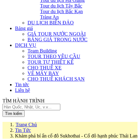
Tour du lịch Hà Giang
Tour du lịch Tây Bắc
Tour du lịch Bắc Kạn
Tràng An
DU LỊCH BIỂN ĐẢO
Bảng giá
GIÁ TOUR NƯỚC NGOÀI
BẢNG GIÁ TRONG NƯỚC
DỊCH VỤ
Team Building
TOUR THEO YÊU CẦU
TOUR TỰ THIẾT KẾ
CHO THUÊ XE
VÉ MÁY BAY
CHO THUÊ KHÁCH SẠN
Tin tức
Liên hệ
TÌM HÀNH TRÌNH
Tìm kiếm
Trang Chủ
Tin Tức
Khám phá bí ẩn cố đô Sukhothai - Cố đô hạnh phúc Thái Lan