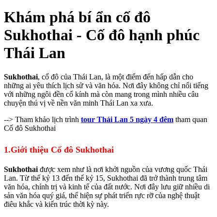
Khám phá bí ẩn cố đô
Sukhothai - Cố đô hạnh phúc
Thái Lan
Sukhothai
, cố đô của Thái Lan, là một điểm đến hấp dẫn cho
những ai yêu thích lịch sử và văn hóa. Nơi đây không chỉ nổi tiếng
với những ngôi đền cổ kính mà còn mang trong mình nhiều câu
chuyện thú vị về nền văn minh Thái Lan xa xưa.
--> Tham khảo lịch trình
tour Thái Lan 5 ngày 4 đêm
tham quan
Cố đô Sukhothai
1.Giới thiệu Cố đô Sukhothai
Sukhothai
được xem như là nơi khởi nguồn của vương quốc Thái
Lan. Từ thế kỷ 13 đến thế kỷ 15, Sukhothai đã trở thành trung tâm
văn hóa, chính trị và kinh tế của đất nước. Nơi đây lưu giữ nhiều di
sản văn hóa quý giá, thể hiện sự phát triển rực rỡ của nghệ thuật
điêu khắc và kiến trúc thời kỳ này.