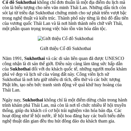
Cố đô Sukhothai
không chỉ đơn thuần là một địa điểm du lịch mà
còn là biểu tượng cho nền văn minh Thái Lan. Những dấu tích còn
sót lại từ triều đại Sukhothai chứng minh cho sự phát triển vượt bậc
trong nghệ thuật và kiến trúc. Thành phố này từng là thủ đô đầu tiên
của vương quốc Thái Lan và là nơi hình thành nên chữ viết Thái,
một phần quan trọng trong việc bảo tồn văn hóa dân tộc.
Giới thiệu Cố đô Sukhothai
Năm 1991,
Sukhothai
và các di sản liên quan đã được UNESCO
công nhận là di sản thế giới. Điều này càng làm tăng sức hấp dẫn
của
Sukhothai
đối với du khách quốc tế, những người muốn khám
phá vẻ đẹp và lịch sử của vùng đất này. Công viên lịch sử
Sukhothai là nơi lưu giữ nhiều di tích, đền thờ và các bức tượng
Phật lớn, tạo nên bức tranh sinh động về quá khứ huy hoàng của
Thái Lan.
Ngày nay,
Sukhothai
không chỉ là một điểm dừng chân trong hành
trình khám phá Thái Lan, mà còn là nơi tổ chức nhiều lễ hội truyền
thống, giúp du khách có cơ hội trải nghiệm văn hóa bản địa. Các
hoạt động như lễ hội nước, lễ hội hoa đăng hay các buổi biểu diễn
nghệ thuật dân gian đều thu hút đông đảo du khách tham gia.