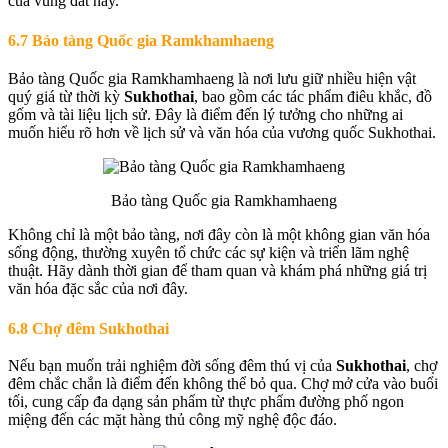
của vùng đất này.
6.7 Bảo tàng Quốc gia Ramkhamhaeng
Bảo tàng Quốc gia Ramkhamhaeng là nơi lưu giữ nhiều hiện vật
quý giá từ thời kỳ
Sukhothai
, bao gồm các tác phẩm điêu khắc, đồ
gốm và tài liệu lịch sử. Đây là điểm đến lý tưởng cho những ai
muốn hiểu rõ hơn về lịch sử và văn hóa của vương quốc Sukhothai.
Bảo tàng Quốc gia Ramkhamhaeng
Không chỉ là một bảo tàng, nơi đây còn là một không gian văn hóa
sống động, thường xuyên tổ chức các sự kiện và triển lãm nghệ
thuật. Hãy dành thời gian để tham quan và khám phá những giá trị
văn hóa đặc sắc của nơi đây.
6.8 Chợ đêm Sukhothai
Nếu bạn muốn trải nghiệm đời sống đêm thú vị của
Sukhothai
, chợ
đêm chắc chắn là điểm đến không thể bỏ qua. Chợ mở cửa vào buổi
tối, cung cấp đa dạng sản phẩm từ thực phẩm đường phố ngon
miệng đến các mặt hàng thủ công mỹ nghệ độc đáo.