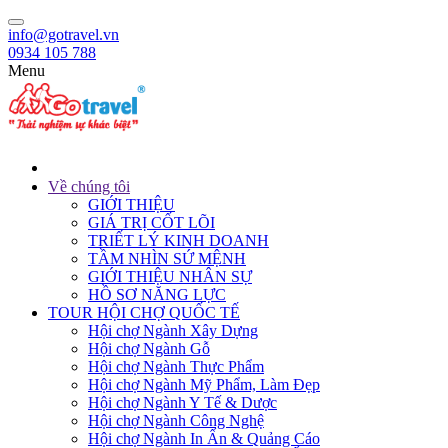
info@gotravel.vn
0934 105 788
Menu
Về chúng tôi
GIỚI THIỆU
GIÁ TRỊ CỐT LÕI
TRIẾT LÝ KINH DOANH
TẦM NHÌN SỨ MỆNH
GIỚI THIỆU NHÂN SỰ
HỒ SƠ NĂNG LỰC
TOUR HỘI CHỢ QUỐC TẾ
Hội chợ Ngành Xây Dựng
Hội chợ Ngành Gỗ
Hội chợ Ngành Thực Phẩm
Hội chợ Ngành Mỹ Phẩm, Làm Đẹp
Hội chợ Ngành Y Tế & Dược
Hội chợ Ngành Công Nghệ
Hội chợ Ngành In Ấn & Quảng Cáo