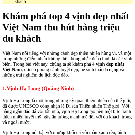
khách
Khám phá top 4 vịnh đẹp nhất
Việt Nam thu hút hàng triệu
du khách
Việt Nam nổi tiếng với những cảnh đẹp thiên nhiên hùng vĩ, và một
trong những điểm nhấn không thể không nhắc đến chính là các vịnh
biển. Trong bài viết này, chúng ta sẽ khám phá
4 vịnh đẹp nhất
Việt Nam
, nơi có phong cảnh tuyệt đẹp, hệ sinh thái đa dạng và
những trải nghiệm du lịch độc đáo.
1.Vịnh Hạ Long (Quảng Ninh)
Vịnh Hạ Long là một trong những kỳ quan thiên nhiên của thế giới,
đã được UNESCO công nhận là Di sản Thiên nhiên Thế giới. Với
hàng ngàn đảo đá vôi lớn nhỏ, vịnh Hạ Long tạo nên một bức tranh
thiên nhiên tuyệt mỹ, gây ấn tượng mạnh mẽ đối với du khách trong
và ngoài nước.
Vịnh Hạ Long nổi bật với những khối đá vôi màu xanh rêu, hình