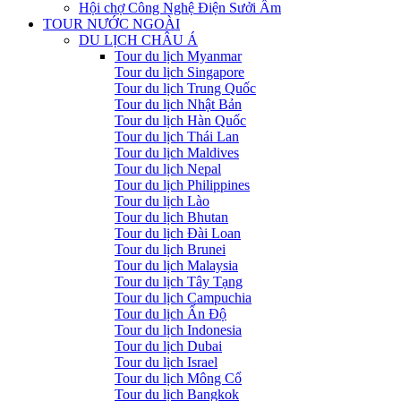
Hội chợ Công Nghệ Điện Sưởi Ấm
TOUR NƯỚC NGOÀI
DU LỊCH CHÂU Á
Tour du lịch Myanmar
Tour du lịch Singapore
Tour du lịch Trung Quốc
Tour du lịch Nhật Bản
Tour du lịch Hàn Quốc
Tour du lịch Thái Lan
Tour du lịch Maldives
Tour du lịch Nepal
Tour du lịch Philippines
Tour du lịch Lào
Tour du lịch Bhutan
Tour du lịch Đài Loan
Tour du lịch Brunei
Tour du lịch Malaysia
Tour du lịch Tây Tạng
Tour du lịch Campuchia
Tour du lịch Ấn Độ
Tour du lịch Indonesia
Tour du lịch Dubai
Tour du lịch Israel
Tour du lịch Mông Cổ
Tour du lịch Bangkok