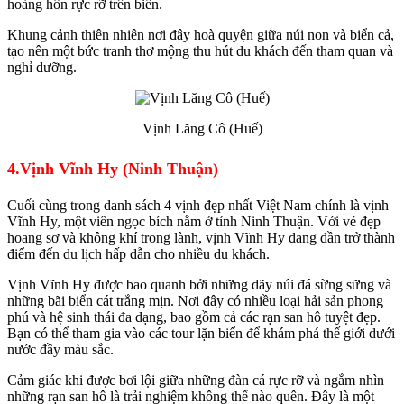
hoàng hôn rực rỡ trên biển.
Khung cảnh thiên nhiên nơi đây hoà quyện giữa núi non và biển cả,
tạo nên một bức tranh thơ mộng thu hút du khách đến tham quan và
nghỉ dưỡng.
Vịnh Lăng Cô (Huế)
4.Vịnh Vĩnh Hy (Ninh Thuận)
Cuối cùng trong danh sách 4 vịnh đẹp nhất Việt Nam chính là vịnh
Vĩnh Hy, một viên ngọc bích nằm ở tỉnh Ninh Thuận. Với vẻ đẹp
hoang sơ và không khí trong lành, vịnh Vĩnh Hy đang dần trở thành
điểm đến du lịch hấp dẫn cho nhiều du khách.
Vịnh Vĩnh Hy được bao quanh bởi những dãy núi đá sừng sững và
những bãi biển cát trắng mịn. Nơi đây có nhiều loại hải sản phong
phú và hệ sinh thái đa dạng, bao gồm cả các rạn san hô tuyệt đẹp.
Bạn có thể tham gia vào các tour lặn biển để khám phá thế giới dưới
nước đầy màu sắc.
Cảm giác khi được bơi lội giữa những đàn cá rực rỡ và ngắm nhìn
những rạn san hô là trải nghiệm không thể nào quên. Đây là một