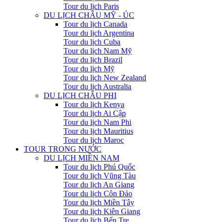
Tour du lịch Paris
DU LỊCH CHÂU MỸ - ÚC
Tour du lịch Canada
Tour du lịch Argentina
Tour du lịch Cuba
Tour du lịch Nam Mỹ
Tour du lịch Brazil
Tour du lịch Mỹ
Tour du lịch New Zealand
Tour du lịch Australia
DU LỊCH CHÂU PHI
Tour du lịch Kenya
Tour du lịch Ai Cập
Tour du lịch Nam Phi
Tour du lịch Mauritius
Tour du lịch Maroc
TOUR TRONG NƯỚC
DU LỊCH MIỀN NAM
Tour du lịch Phú Quốc
Tour du lịch Vũng Tàu
Tour du lịch An Giang
Tour du lịch Côn Đảo
Tour du lịch Miền Tây
Tour du lịch Kiên Giang
Tour du lịch Bến Tre