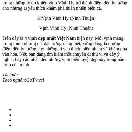
trong những lý do khiến vịnh Vĩnh Hy trở thành điểm đến lý tưởng
cho những ai yêu thích khám phá thiên nhiên biển cả.
Vịnh Vĩnh Hy (Ninh Thuận)
Trên đây là
4 vịnh đẹp nhật Việt Nam
hiện nay. Mỗi vịnh mang
trong mình những nét đặc trưng riêng biệt, xứng đáng là những
điểm đến lý tưởng cho những ai yêu thích thiên nhiên và khám phá
văn hóa. Nếu bạn đang tìm kiếm một chuyến đi thú vị và đầy ý
nghĩa, hãy cân nhắc đến những vịnh biển tuyệt đẹp này trong hành
trình của mình!
Tác giả:
Theo nguồn:GoTravel