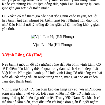
Khác với những khu du lịch đông đúc, vịnh Lan Hạ mang lại cảm
giác gần gũi hơn với thiên nhiên.
Du khách có thể tham gia các hoạt động như chèo kayak, bơi lội
hay tắm nắng trên những bãi biển riêng biệt. Những hòn đảo nhỏ
như Đảo Khỉ là nơi lý tưởng để thư giãn và tận hưởng không gian
yên tĩnh.
Vịnh Lan Hạ (Hải Phòng)
3.Vịnh Lăng Cô (Huế)
Nếu bạn là một tín đồ của những vùng đất yên bình, vịnh Lăng Cô
sẽ là điểm đến không thể bỏ qua trong danh sách 4 vịnh đẹp nhất
Việt Nam. Nằm gần thành phố Huế, vịnh Lăng Cô nổi tiếng với bãi
biển dài cát trắng và làn nước trong xanh, mang lại cho du khách
cảm giác thanh bình.
Vịnh Lăng Cô sở hữu bãi biển kéo dài hàng cây số, với những con
sóng nhẹ nhàng vỗ về bờ. Điều này khiến nơi đây trở thành một
trong những bãi biển đẹp nhất miền Trung Việt Nam. Du khách có
thể tha hồ tắm biển, chơi đùa trên cát hoặc đơn giản là ngồi ngắm