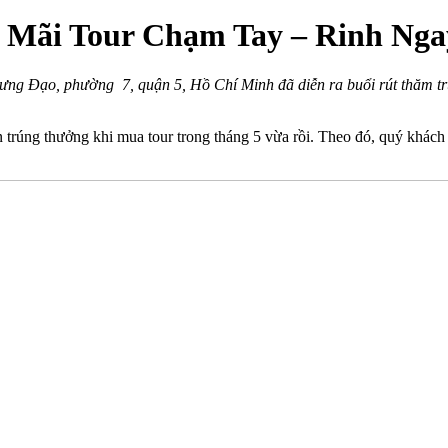
 Mãi Tour Chạm Tay – Rinh Nga
ưng Đạo, phường 7, quận 5, Hồ Chí Minh đã diễn ra buổi rút thăm tr
trúng thưởng khi mua tour trong tháng 5 vừa rồi. Theo đó, quý khách n