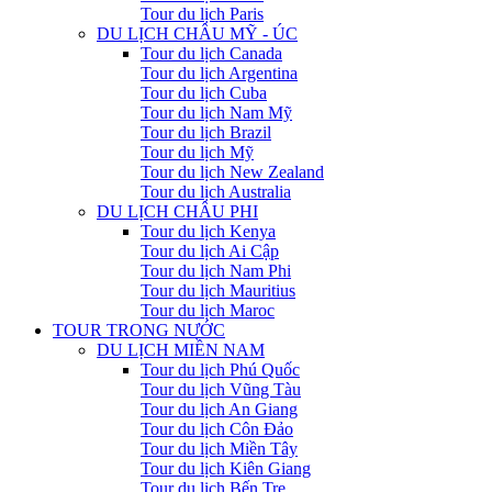
Tour du lịch Paris
DU LỊCH CHÂU MỸ - ÚC
Tour du lịch Canada
Tour du lịch Argentina
Tour du lịch Cuba
Tour du lịch Nam Mỹ
Tour du lịch Brazil
Tour du lịch Mỹ
Tour du lịch New Zealand
Tour du lịch Australia
DU LỊCH CHÂU PHI
Tour du lịch Kenya
Tour du lịch Ai Cập
Tour du lịch Nam Phi
Tour du lịch Mauritius
Tour du lịch Maroc
TOUR TRONG NƯỚC
DU LỊCH MIỀN NAM
Tour du lịch Phú Quốc
Tour du lịch Vũng Tàu
Tour du lịch An Giang
Tour du lịch Côn Đảo
Tour du lịch Miền Tây
Tour du lịch Kiên Giang
Tour du lịch Bến Tre