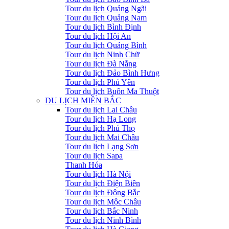
Tour du lịch Quảng Ngãi
Tour du lịch Quảng Nam
Tour du lịch Bình Định
Tour du lịch Hội An
Tour du lịch Quảng Bình
Tour du lịch Ninh Chữ
Tour du lịch Đà Nẵng
Tour du lịch Đảo Bình Hưng
Tour du lịch Phú Yên
Tour du lịch Buôn Ma Thuột
DU LỊCH MIỀN BẮC
Tour du lịch Lai Châu
Tour du lịch Hạ Long
Tour du lịch Phú Thọ
Tour du lịch Mai Châu
Tour du lịch Lạng Sơn
Tour du lịch Sapa
Thanh Hóa
Tour du lịch Hà Nội
Tour du lịch Điện Biên
Tour du lịch Đông Bắc
Tour du lịch Mộc Châu
Tour du lịch Bắc Ninh
Tour du lịch Ninh Bình