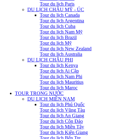
Tour du lịch Paris
DU LỊCH CHÂU MỸ - ÚC
Tour du lịch Canada
Tour du lịch Argentina
Tour du lịch Cuba
Tour du lịch Nam Mỹ
Tour du lịch Brazil
Tour du lịch Mỹ
Tour du lịch New Zealand
Tour du lịch Australia
DU LỊCH CHÂU PHI
Tour du lịch Kenya
Tour du lịch Ai Cập
Tour du lịch Nam Phi
Tour du lịch Mauritius
Tour du lịch Maroc
TOUR TRONG NƯỚC
DU LỊCH MIỀN NAM
Tour du lịch Phú Quốc
Tour du lịch Vũng Tàu
Tour du lịch An Giang
Tour du lịch Côn Đảo
Tour du lịch Miền Tây
Tour du lịch Kiên Giang
Tour du lịch Bến Tre