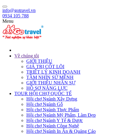
info@gotravel.vn
0934 105 788
Menu
Về chúng tôi
GIỚI THIỆU
GIÁ TRỊ CỐT LÕI
TRIẾT LÝ KINH DOANH
TẦM NHÌN SỨ MỆNH
GIỚI THIỆU NHÂN SỰ
HỒ SƠ NĂNG LỰC
TOUR HỘI CHỢ QUỐC TẾ
Hội chợ Ngành Xây Dựng
Hội chợ Ngành Gỗ
Hội chợ Ngành Thực Phẩm
Hội chợ Ngành Mỹ Phẩm, Làm Đẹp
Hội chợ Ngành Y Tế & Dược
Hội chợ Ngành Công Nghệ
Hội chợ Ngành In Ấn & Quảng Cáo