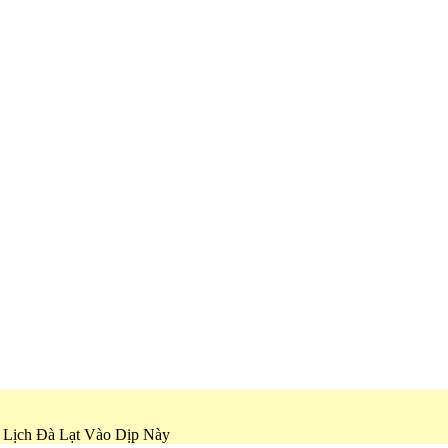
u Lịch Đà Lạt Vào Dịp Này