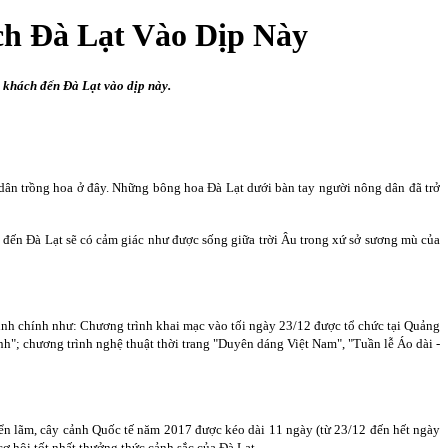
ch Đà Lạt Vào Dịp Này
u khách đến Đà Lạt vào dịp này.
 dân trồng hoa ở đây. Những bông hoa Đà Lạt dưới bàn tay người nông dân đã trở
h đến Đà Lạt sẽ có cảm giác như được sống giữa trời Âu trong xứ sở sương mù của
nh chính như: Chương trình khai mạc vào tối ngày 23/12 được tổ chức tại Quảng
h"; chương trình nghệ thuật thời trang "Duyên dáng Việt Nam", "Tuần lễ Áo dài -
n lãm, cây cảnh Quốc tế năm 2017 được kéo dài 11 ngày (từ 23/12 đến hết ngày
ơ hội tốt nhất thưởng thức cảnh sắc của Đà Lạt.