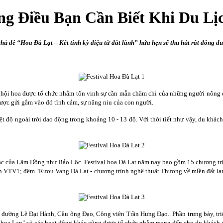
ững Điều Bạn Cần Biết Khi Du Lị
hủ đề “Hoa Đà Lạt – Kết tinh kỳ diệu từ đất lành” hứa hẹn sẽ thu hút rất đông d
lễ hội hoa được tổ chức nhằm tôn vinh sự cần mẫn chăm chỉ của những người nông
ược gửi gắm vào đó tình cảm, sự nâng niu của con người.
 độ ngoài trời dao động trong khoảng 10 - 13 độ. Với thời tiết như vậy, du khác
ác của Lâm Đồng như Bảo Lộc. Festival hoa Đà Lạt năm nay bao gồm 15 chương trì
nh VTV1; đêm "Rượu Vang Đà Lạt - chương trình nghệ thuật Thương về miền đất lạn
đường Lê Đại Hành, Cầu ông Đạo, Công viên Trần Hưng Đạo.. Phần trưng bày, triể
u hoa Lan" và các hoạt động khác cũng được tổ chức nhằm mang đến cho du khách c