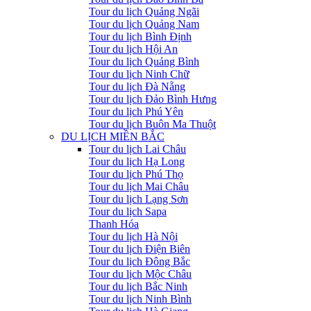
Tour du lịch Quảng Ngãi
Tour du lịch Quảng Nam
Tour du lịch Bình Định
Tour du lịch Hội An
Tour du lịch Quảng Bình
Tour du lịch Ninh Chữ
Tour du lịch Đà Nẵng
Tour du lịch Đảo Bình Hưng
Tour du lịch Phú Yên
Tour du lịch Buôn Ma Thuột
DU LỊCH MIỀN BẮC
Tour du lịch Lai Châu
Tour du lịch Hạ Long
Tour du lịch Phú Thọ
Tour du lịch Mai Châu
Tour du lịch Lạng Sơn
Tour du lịch Sapa
Thanh Hóa
Tour du lịch Hà Nội
Tour du lịch Điện Biên
Tour du lịch Đông Bắc
Tour du lịch Mộc Châu
Tour du lịch Bắc Ninh
Tour du lịch Ninh Bình