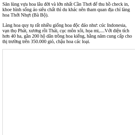
Săn lùng vựa hoa lâu đời và lớn nhất Cần Thơi để thu hồ check in,
khoe hình sống ảo siêu chất thì du khác nên tham quan địa chỉ làng
hoa Thới Nhựt (Bà Bộ).
Làng hoa quy tụ rất nhiều giống hoa độc đáo như: cúc Indonesia,
vạn thọ Phát, xương rồi Thái, cục môn xôi, họa mi,....Với diện tích
hơn 40 ha, gần 200 hộ dân trồng hoa kiểng, hằng năm cung cấp cho
thị trường trên 350.000 giỏ, chậu hoa các loại.