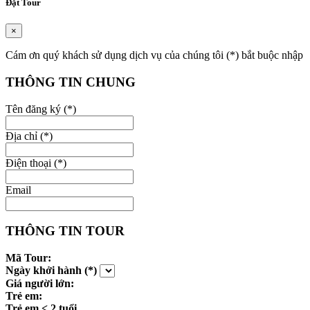
Đặt Tour
×
Cám ơn quý khách sử dụng dịch vụ của chúng tôi (*) bắt buộc nhập
THÔNG TIN CHUNG
Tên đăng ký (*)
Địa chỉ (*)
Điện thoại (*)
Email
THÔNG TIN TOUR
Mã Tour:
Ngày khởi hành (*)
Giá người lớn:
Trẻ em:
Trẻ em < 2 tuổi