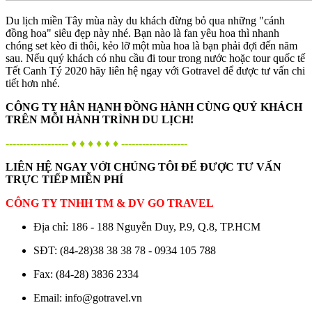
Du lịch miền Tây mùa này du khách đừng bỏ qua những "cánh
đồng hoa" siêu đẹp này nhé. Bạn nào là fan yêu hoa thì nhanh
chóng set kèo đi thôi, kẻo lỡ một mùa hoa là bạn phải đợi đến năm
sau. Nếu quý khách có nhu cầu đi tour trong nước hoặc tour quốc tế
Tết Canh Tý 2020 hãy liên hệ ngay với Gotravel để được tư vấn chi
tiết hơn nhé.
CÔNG TY HÂN HẠNH ĐỒNG HÀNH CÙNG QUÝ KHÁCH
TRÊN MỖI HÀNH TRÌNH DU LỊCH!
------------------ ♦ ♦ ♦ ♦ ♦ ♦ -------------------
LIÊN HỆ NGAY VỚI CHÚNG TÔI ĐỂ ĐƯỢC TƯ VẤN
TRỰC TIẾP MIỄN PHÍ
CÔNG TY TNHH TM & DV GO TRAVEL
Địa chỉ: 186 - 188 Nguyễn Duy, P.9, Q.8, TP.HCM
SĐT: (84-28)38 38 38 78 - 0934 105 788
Fax: (84-28) 3836 2334
Email: info@gotravel.vn