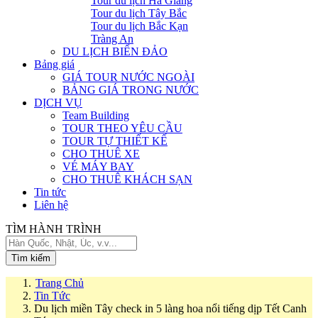
Tour du lịch Hà Giang
Tour du lịch Tây Bắc
Tour du lịch Bắc Kạn
Tràng An
DU LỊCH BIỂN ĐẢO
Bảng giá
GIÁ TOUR NƯỚC NGOÀI
BẢNG GIÁ TRONG NƯỚC
DỊCH VỤ
Team Building
TOUR THEO YÊU CẦU
TOUR TỰ THIẾT KẾ
CHO THUÊ XE
VÉ MÁY BAY
CHO THUÊ KHÁCH SẠN
Tin tức
Liên hệ
TÌM HÀNH TRÌNH
Tìm kiếm
Trang Chủ
Tin Tức
Du lịch miền Tây check in 5 làng hoa nổi tiếng dịp Tết Canh