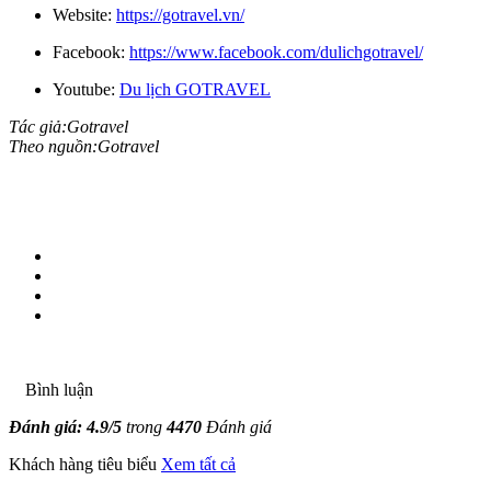
Website:
https://gotravel.vn/
Facebook:
https://www.facebook.com/dulichgotravel/
Youtube:
Du lịch GOTRAVEL
Tác giả:Gotravel
Theo nguồn:Gotravel
Bình luận
Đánh giá:
4.9
/
5
trong
4470
Đánh giá
Khách hàng tiêu biểu
Xem tất cả