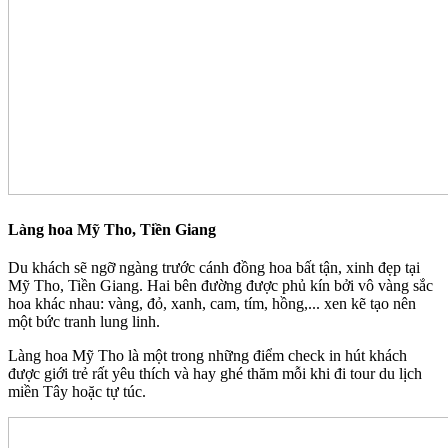
Làng hoa Mỹ Tho, Tiền Giang
Du khách sẽ ngỡ ngàng trước cánh đồng hoa bất tận, xinh đẹp tại
Mỹ Tho, Tiền Giang. Hai bên đường được phủ kín bởi vô vàng sắc
hoa khác nhau: vàng, đỏ, xanh, cam, tím, hồng,... xen kẽ tạo nên
một bức tranh lung linh.
Làng hoa Mỹ Tho là một trong những điểm check in hút khách
được giới trẻ rất yêu thích và hay ghé thăm mỗi khi đi tour du lịch
miền Tây hoặc tự túc.