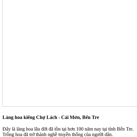
Làng hoa kiểng Chợ Lách - Cái Mơn, Bến Tre
Đây là làng hoa lâu đời đã tồn tại hơn 100 năm nay tại tỉnh Bến Tre.
Trồng hoa đã trở thành nghề truyền thống của người dân.