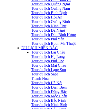
Tour du lịch Quảng Ngãi
Tour du lịch Quảng Nam
Tour du lịch Bình Định
Tour du lịch Hội An
Tour du lịch Quảng Bình
Tour du lịch Ninh Chữ
Tour du lịch Đà Nẵng
Tour du lịch Đảo Bình Hưng
Tour du lịch Phú Yên
Tour du lịch Buôn Ma Thuột
DU LỊCH MIỀN BẮC
Tour du lịch Lai Châu
Tour du lịch Hạ Long
Tour du lịch Phú Thọ
Tour du lịch Mai Châu
Tour du lịch Lạng Sơn
Tour du lịch Sapa
Thanh Hóa
Tour du lịch Hà Nội
Tour du lịch Điện Biên
Tour du lịch Đông Bắc
Tour du lịch Mộc Châu
Tour du lịch Bắc Ninh
Tour du lịch Ninh Bình