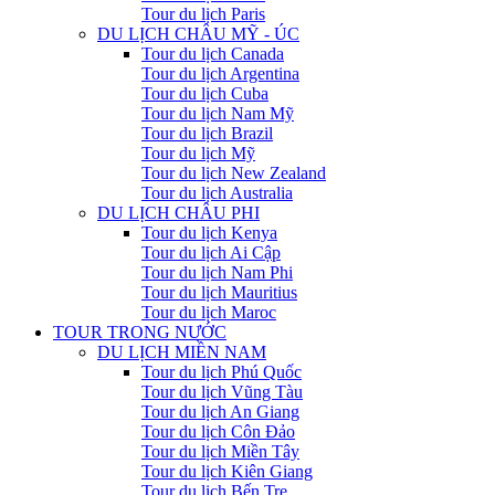
Tour du lịch Paris
DU LỊCH CHÂU MỸ - ÚC
Tour du lịch Canada
Tour du lịch Argentina
Tour du lịch Cuba
Tour du lịch Nam Mỹ
Tour du lịch Brazil
Tour du lịch Mỹ
Tour du lịch New Zealand
Tour du lịch Australia
DU LỊCH CHÂU PHI
Tour du lịch Kenya
Tour du lịch Ai Cập
Tour du lịch Nam Phi
Tour du lịch Mauritius
Tour du lịch Maroc
TOUR TRONG NƯỚC
DU LỊCH MIỀN NAM
Tour du lịch Phú Quốc
Tour du lịch Vũng Tàu
Tour du lịch An Giang
Tour du lịch Côn Đảo
Tour du lịch Miền Tây
Tour du lịch Kiên Giang
Tour du lịch Bến Tre