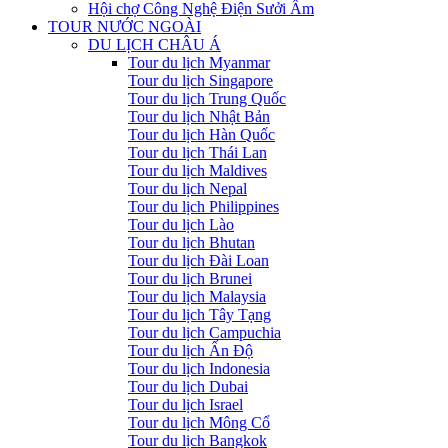
Hội chợ Công Nghệ Điện Sưởi Ấm
TOUR NƯỚC NGOÀI
DU LỊCH CHÂU Á
Tour du lịch Myanmar
Tour du lịch Singapore
Tour du lịch Trung Quốc
Tour du lịch Nhật Bản
Tour du lịch Hàn Quốc
Tour du lịch Thái Lan
Tour du lịch Maldives
Tour du lịch Nepal
Tour du lịch Philippines
Tour du lịch Lào
Tour du lịch Bhutan
Tour du lịch Đài Loan
Tour du lịch Brunei
Tour du lịch Malaysia
Tour du lịch Tây Tạng
Tour du lịch Campuchia
Tour du lịch Ấn Độ
Tour du lịch Indonesia
Tour du lịch Dubai
Tour du lịch Israel
Tour du lịch Mông Cổ
Tour du lịch Bangkok