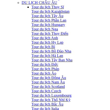
DU LỊCH CHÂU ÂU
Tour du lịch Thụy Sĩ
Tour du lịch Kazakhstan
Tour du lịch Tây Âu
Tour du lịch Phần Lan
Tour du lịch Hungary
Tour du lịch Nga
Tour du lịch Thụy Điển
Tour du lịch Anh
Tour du lịch Hy Lạp
Tour du lịch Bỉ
Tour du lịch Bồ Đào Nha
Tour du lịch Hà Lan
Tour du lịch Tây Ban Nha
Tour du lịch Đức
Tour du lịch Pháp
Tour du lịch Áo
Tour du lịch Đông Âu
Tour du lịch Nam Âu
Tour du lịch Scotland
Tour du lịch Czech
Tour du lịch Luxembourg
Tour du lịch Thổ Nhĩ Kỳ
Tour du lịch Bắc Âu
Tour du lịch Italia