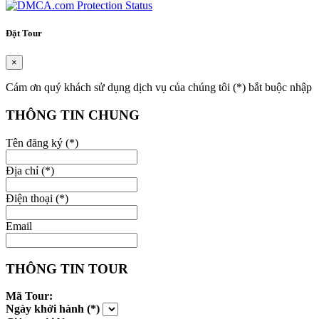
Đặt Tour
×
Cám ơn quý khách sử dụng dịch vụ của chúng tôi (*) bắt buộc nhập
THÔNG TIN CHUNG
Tên đăng ký (*)
Địa chỉ (*)
Điện thoại (*)
Email
THÔNG TIN TOUR
Mã Tour:
Ngày khởi hành (*)