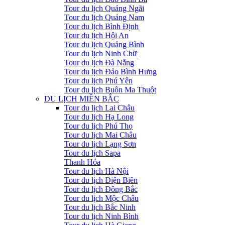
Tour du lịch Quảng Ngãi
Tour du lịch Quảng Nam
Tour du lịch Bình Định
Tour du lịch Hội An
Tour du lịch Quảng Bình
Tour du lịch Ninh Chữ
Tour du lịch Đà Nẵng
Tour du lịch Đảo Bình Hưng
Tour du lịch Phú Yên
Tour du lịch Buôn Ma Thuột
DU LỊCH MIỀN BẮC
Tour du lịch Lai Châu
Tour du lịch Hạ Long
Tour du lịch Phú Thọ
Tour du lịch Mai Châu
Tour du lịch Lạng Sơn
Tour du lịch Sapa
Thanh Hóa
Tour du lịch Hà Nội
Tour du lịch Điện Biên
Tour du lịch Đông Bắc
Tour du lịch Mộc Châu
Tour du lịch Bắc Ninh
Tour du lịch Ninh Bình