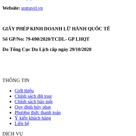
Website:
gotravel.vn
GIẤY PHÉP KINH DOANH LỮ HÀNH QUỐC TẾ
Số GP/No: 79-690/2020/TCDL- GP LHQT
Do Tổng Cục Du Lịch cấp ngày 29/10/202
0
Hotline
0934 105 788
THÔNG TIN
Giới thiệu
Chính sách đặt tour
Chính sách bảo mật
Quy định hủy phạt
Phương thức thanh toán
Ý kiến khách hàng
Liên hệ
DỊCH VỤ