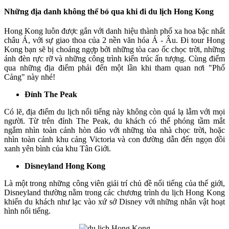
Những địa danh không thể bỏ qua khi đi du lịch Hong Kong
Hong Kong luôn được gắn với danh hiệu thành phố xa hoa bậc nhất
châu Á, với sự giao thoa của 2 nền văn hóa Á - Âu. Đi tour Hong
Kong bạn sẽ bị choáng ngợp bởi những tòa cao ốc chọc trời, những
ánh đèn rực rỡ và những công trình kiến trúc ấn tượng. Cùng điểm
qua những địa điểm phải đến một lần khi tham quan nơi "Phố
Cảng" này nhé!
Đỉnh The Peak
Có lẽ, địa điểm du lịch nổi tiếng này không còn quá lạ lẫm với mọi
người. Từ trên đỉnh The Peak, du khách có thể phóng tầm mắt
ngắm nhìn toàn cảnh hòn đảo với những tòa nhà chọc trời, hoặc
nhìn toàn cảnh khu cảng Victoria và con đường dẫn đến ngọn đồi
xanh yên bình của khu Tân Giới.
Disneyland Hong Kong
Là một trong những công viên giải trí chủ đề nổi tiếng của thế giới,
Disneyland thường nằm trong các chương trình du lịch Hong Kong
khiến du khách như lạc vào xứ sở Disney với những nhân vật hoạt
hình nổi tiếng.