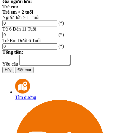
Giá người lớn:
Trẻ em:
Trẻ em < 2 tuổi
Người lớn > 11 tuổi
(*)
Từ 6 Đến 11 Tuổi
(*)
Trẻ Em Dưới 6 Tuổi
(*)
Tổng tiền:
Yêu cầu
Hủy
Đặt tour
Tìm đường