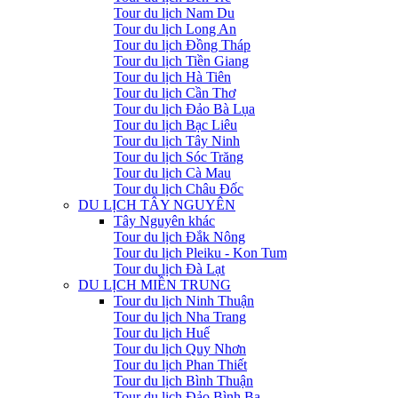
Tour du lịch Nam Du
Tour du lịch Long An
Tour du lịch Đồng Tháp
Tour du lịch Tiền Giang
Tour du lịch Hà Tiên
Tour du lịch Cần Thơ
Tour du lịch Đảo Bà Lụa
Tour du lịch Bạc Liêu
Tour du lịch Tây Ninh
Tour du lịch Sóc Trăng
Tour du lịch Cà Mau
Tour du lịch Châu Đốc
DU LỊCH TÂY NGUYÊN
Tây Nguyên khác
Tour du lịch Đắk Nông
Tour du lịch Pleiku - Kon Tum
Tour du lịch Đà Lạt
DU LỊCH MIỀN TRUNG
Tour du lịch Ninh Thuận
Tour du lịch Nha Trang
Tour du lịch Huế
Tour du lịch Quy Nhơn
Tour du lịch Phan Thiết
Tour du lịch Bình Thuận
Tour du lịch Đảo Bình Ba