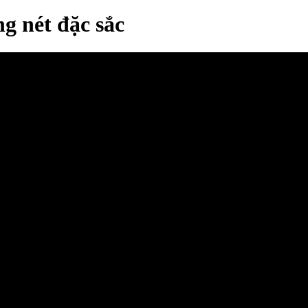
g nét đặc sắc