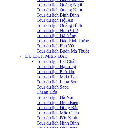
Tour du lịch Quảng Ngãi
Tour du lịch Quảng Nam
Tour du lịch Bình Định
Tour du lịch Hội An
Tour du lịch Quảng Bình
Tour du lịch Ninh Chữ
Tour du lịch Đà Nẵng
Tour du lịch Đảo Bình Hưng
Tour du lịch Phú Yên
Tour du lịch Buôn Ma Thuột
DU LỊCH MIỀN BẮC
Tour du lịch Lai Châu
Tour du lịch Hạ Long
Tour du lịch Phú Thọ
Tour du lịch Mai Châu
Tour du lịch Lạng Sơn
Tour du lịch Sapa
Thanh Hóa
Tour du lịch Hà Nội
Tour du lịch Điện Biên
Tour du lịch Đông Bắc
Tour du lịch Mộc Châu
Tour du lịch Bắc Ninh
Tour du lịch Ninh Bình