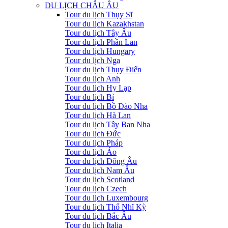
DU LỊCH CHÂU ÂU
Tour du lịch Thụy Sĩ
Tour du lịch Kazakhstan
Tour du lịch Tây Âu
Tour du lịch Phần Lan
Tour du lịch Hungary
Tour du lịch Nga
Tour du lịch Thụy Điển
Tour du lịch Anh
Tour du lịch Hy Lạp
Tour du lịch Bỉ
Tour du lịch Bồ Đào Nha
Tour du lịch Hà Lan
Tour du lịch Tây Ban Nha
Tour du lịch Đức
Tour du lịch Pháp
Tour du lịch Áo
Tour du lịch Đông Âu
Tour du lịch Nam Âu
Tour du lịch Scotland
Tour du lịch Czech
Tour du lịch Luxembourg
Tour du lịch Thổ Nhĩ Kỳ
Tour du lịch Bắc Âu
Tour du lịch Italia