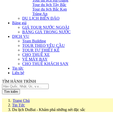
Tour du lịch Hà Giang
Tour du lịch Tây Bắc
Tour du lịch Bắc Kạn
Tràng An
DU LỊCH BIỂN ĐẢO
Bảng giá
GIÁ TOUR NƯỚC NGOÀI
BẢNG GIÁ TRONG NƯỚC
DỊCH VỤ
Team Building
TOUR THEO YÊU CẦU
TOUR TỰ THIẾT KẾ
CHO THUÊ XE
VÉ MÁY BAY
CHO THUÊ KHÁCH SẠN
Tin tức
Liên hệ
TÌM HÀNH TRÌNH
Tìm kiếm
Trang Chủ
Tin Tức
Du lịch DuBai - Khám phá những nét đặc sắc