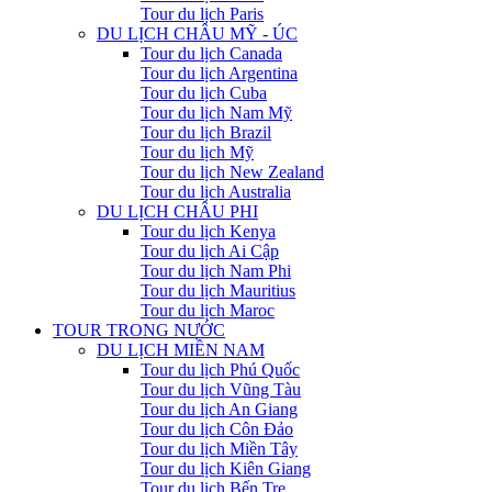
Tour du lịch Paris
DU LỊCH CHÂU MỸ - ÚC
Tour du lịch Canada
Tour du lịch Argentina
Tour du lịch Cuba
Tour du lịch Nam Mỹ
Tour du lịch Brazil
Tour du lịch Mỹ
Tour du lịch New Zealand
Tour du lịch Australia
DU LỊCH CHÂU PHI
Tour du lịch Kenya
Tour du lịch Ai Cập
Tour du lịch Nam Phi
Tour du lịch Mauritius
Tour du lịch Maroc
TOUR TRONG NƯỚC
DU LỊCH MIỀN NAM
Tour du lịch Phú Quốc
Tour du lịch Vũng Tàu
Tour du lịch An Giang
Tour du lịch Côn Đảo
Tour du lịch Miền Tây
Tour du lịch Kiên Giang
Tour du lịch Bến Tre