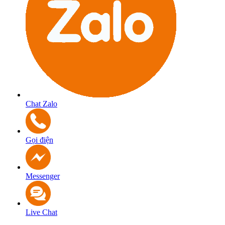
Chat Zalo
Gọi điện
Messenger
Live Chat