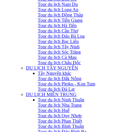
Tour du lịch Nam Du
Tour du lịch Long An
Tour du lịch Đồng Tháp
Tour du lịch Tiền Giang
Tour du lịch Hà Tiên
Tour du lịch Cần Thơ
Tour du lịch Đảo Bà Lụa
Tour du lịch Bạc Liêu
Tour du lịch Tây Ninh
Tour du lịch Sóc Trăng
Tour du lịch Cà Mau
Tour du lịch Châu Đốc
DU LỊCH TÂY NGUYÊN
Tây Nguyên khác
Tour du lịch Đắk Nông
Tour du lịch Pleiku - Kon Tum
Tour du lịch Đà Lạt
DU LỊCH MIỀN TRUNG
Tour du lịch Ninh Thuận
Tour du lịch Nha Trang
Tour du lịch Huế
Tour du lịch Quy Nhơn
Tour du lịch Phan Thiết
Tour du lịch Bình Thuận
Tour du lịch Đảo Bình Ba