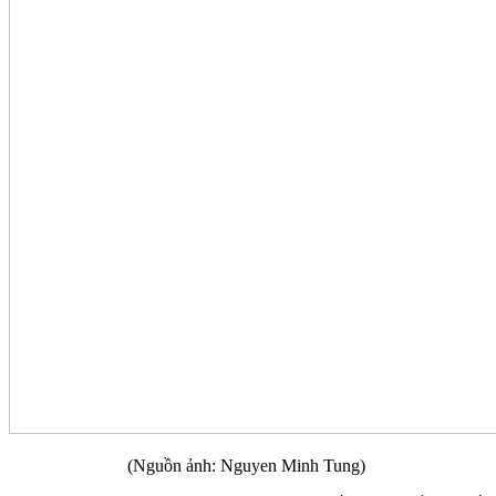
(Nguồn ảnh: Nguyen Minh Tung)