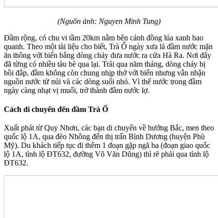
(Nguồn ảnh:
Nguyen Minh Tung
)
Đầm rộng, có chu vi tầm 20km nằm bên cánh đồng lúa xanh bao
quanh. Theo một tài liệu cho biết, Trà Ổ ngày xưa là đầm nước mặn
ăn thông với biển bằng dòng chảy đưa nước ra cửa Hà Ra. Nơi đây
đã từng có nhiều tàu bè qua lại. Trải qua năm tháng, dòng chảy bị
bồi đắp, đầm không còn chung nhịp thở với biển nhưng vẫn nhận
nguồn nước từ núi và các dòng suối nhỏ. Vì thế nước trong đầm
ngày càng nhạt vị muối, trở thành đầm nước lợ.
Cách di chuyển đến đầm Trà Ổ
Xuất phát từ Quy Nhơn, các bạn di chuyển về hướng Bắc, men theo
quốc lộ 1A, qua đèo Nhông đến thị trấn Bình Dương (huyện Phù
Mỹ). Du khách tiếp tục đi thêm 1 đoạn gặp ngã ba (đoạn giao quốc
lộ 1A, tình lộ ĐT632, đường Võ Văn Dũng) thì rẽ phải qua tỉnh lộ
ĐT632.