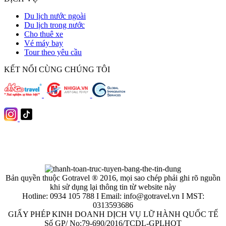
Du lịch nước ngoài
Du lịch trong nước
Cho thuê xe
Vé máy bay
Tour theo yêu cầu
KẾT NỐI CÙNG CHÚNG TÔI
Bản quyền thuộc Gotravel ® 2016, mọi sao chép phải ghi rõ nguồn
khi sử dụng lại thông tin từ website này
Hotline: 0934 105 788 I Email: info@gotravel.vn I MST:
0313593686
GIẤY PHÉP KINH DOANH DỊCH VỤ LỮ HÀNH QUỐC TẾ
Số GP/ No:79-690/2016/TCDL-GPLHQT