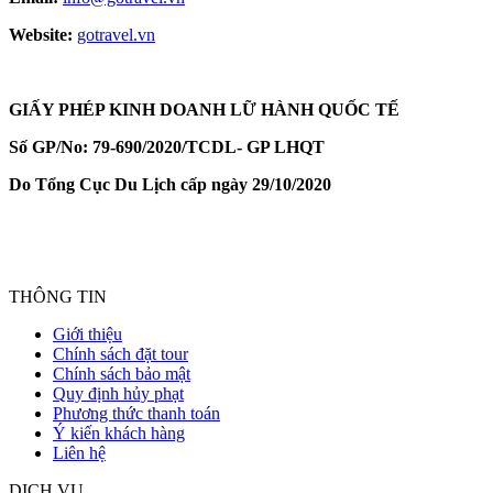
Website:
gotravel.vn
GIẤY PHÉP KINH DOANH LỮ HÀNH QUỐC TẾ
Số GP/No: 79-690/2020/TCDL- GP LHQT
Do Tổng Cục Du Lịch cấp ngày 29/10/202
0
Hotline
0934 105 788
THÔNG TIN
Giới thiệu
Chính sách đặt tour
Chính sách bảo mật
Quy định hủy phạt
Phương thức thanh toán
Ý kiến khách hàng
Liên hệ
DỊCH VỤ