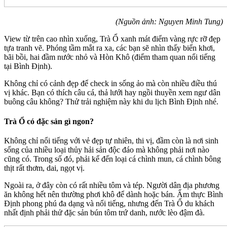
(Nguồn ảnh: Nguyen Minh Tung)
View từ trên cao nhìn xuống, Trà Ổ xanh mát điểm vàng rực rỡ đẹp
tựa tranh vẽ. Phóng tầm mắt ra xa, các bạn sẽ nhìn thấy biển khơi,
bãi bồi, hai đầm nước nhỏ và Hòn Khô (điểm tham quan nổi tiếng
tại Bình Định).
Không chỉ có cảnh đẹp để check in sống ảo mà còn nhiều điều thú
vị khác. Bạn có thích câu cá, thả lưới hay ngồi thuyền xem ngư dân
buông câu không? Thử trải nghiệm này khi du lịch Bình Định nhé.
Trà Ổ có đặc sản gì ngon?
Không chỉ nổi tiếng với vẻ đẹp tự nhiên, thi vị, đầm còn là nơi sinh
sống của nhiều loại thủy hải sản độc đáo mà không phải nơi nào
cũng có. Trong số đó, phải kể đến loại cá chình mun, cá chình bông
thịt rất thơm, dai, ngọt vị.
Ngoài ra, ở đây còn có rất nhiều tôm và tép. Người dân địa phương
ăn không hết nên thường phơi khô để dành hoặc bán. Ẩm thực Bình
Định phong phú đa dạng và nổi tiếng, nhưng đến Trà Ổ du khách
nhất định phải thử đặc sản bún tôm trứ danh, nước lèo đậm đà.