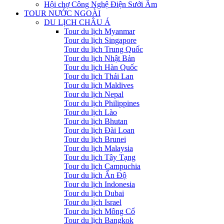
Hội chợ Công Nghệ Điện Sưởi Ấm
TOUR NƯỚC NGOÀI
DU LỊCH CHÂU Á
Tour du lịch Myanmar
Tour du lịch Singapore
Tour du lịch Trung Quốc
Tour du lịch Nhật Bản
Tour du lịch Hàn Quốc
Tour du lịch Thái Lan
Tour du lịch Maldives
Tour du lịch Nepal
Tour du lịch Philippines
Tour du lịch Lào
Tour du lịch Bhutan
Tour du lịch Đài Loan
Tour du lịch Brunei
Tour du lịch Malaysia
Tour du lịch Tây Tạng
Tour du lịch Campuchia
Tour du lịch Ấn Độ
Tour du lịch Indonesia
Tour du lịch Dubai
Tour du lịch Israel
Tour du lịch Mông Cổ
Tour du lịch Bangkok