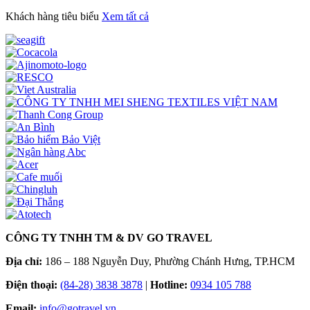
Khách hàng tiêu biểu
Xem tất cả
CÔNG TY TNHH TM & DV GO TRAVEL
Địa chỉ:
186 – 188 Nguyễn Duy, Phường Chánh Hưng, TP.HCM
Điện thoại:
(84-28) 3838 3878
|
Hotline:
0934 105 788
Email:
info@gotravel.vn