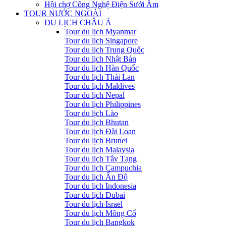
Hội chợ Công Nghệ Điện Sưởi Ấm
TOUR NƯỚC NGOÀI
DU LỊCH CHÂU Á
Tour du lịch Myanmar
Tour du lịch Singapore
Tour du lịch Trung Quốc
Tour du lịch Nhật Bản
Tour du lịch Hàn Quốc
Tour du lịch Thái Lan
Tour du lịch Maldives
Tour du lịch Nepal
Tour du lịch Philippines
Tour du lịch Lào
Tour du lịch Bhutan
Tour du lịch Đài Loan
Tour du lịch Brunei
Tour du lịch Malaysia
Tour du lịch Tây Tạng
Tour du lịch Campuchia
Tour du lịch Ấn Độ
Tour du lịch Indonesia
Tour du lịch Dubai
Tour du lịch Israel
Tour du lịch Mông Cổ
Tour du lịch Bangkok