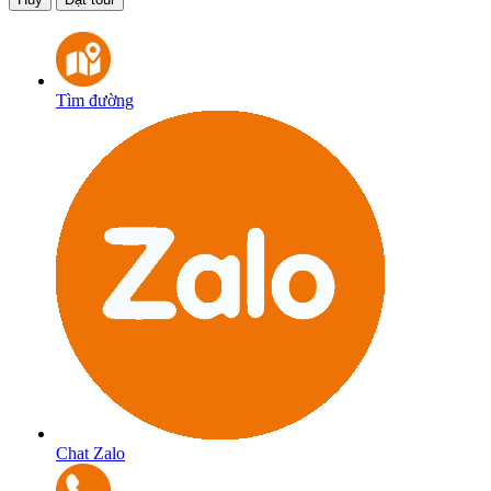
Tìm đường
Chat Zalo