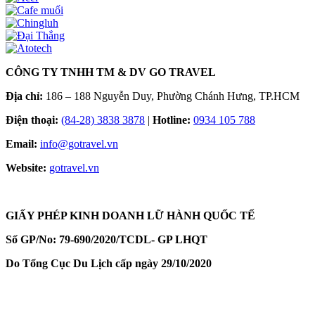
CÔNG TY TNHH TM & DV GO TRAVEL
Địa chỉ:
186 – 188 Nguyễn Duy, Phường Chánh Hưng, TP.HCM
Điện thoại:
(84-28) 3838 3878
|
Hotline:
0934 105 788
Email:
info@gotravel.vn
Website:
gotravel.vn
GIẤY PHÉP KINH DOANH LỮ HÀNH QUỐC TẾ
Số GP/No: 79-690/2020/TCDL- GP LHQT
Do Tổng Cục Du Lịch cấp ngày 29/10/202
0
Hotline
0934 105 788