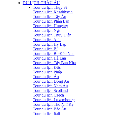
DU LỊCH CHÂU ÂU
Tour du lịch Thụy Sĩ
Tour du lịch Kazakhstan
Tour du lịch Tây Âu
Tour du lịch Phần Lan
Tour du lịch Hungary
Tour du lịch Nga
Tour du lịch Thụy Điển
Tour du lịch Anh
Tour du lịch Hy Lạp
Tour du lịch Bỉ
Tour du lịch Bồ Đào Nha
Tour du lịch Hà Lan
Tour du lịch Tây Ban Nha
Tour du lịch Đức
Tour du lịch Pháp
Tour du lịch Áo
Tour du lịch Đông Âu
Tour du lịch Nam Âu
Tour du lịch Scotland
Tour du lịch Czech
Tour du lịch Luxembourg
Tour du lịch Thổ Nhĩ Kỳ
Tour du lịch Bắc Âu
Tour du lịch Italia