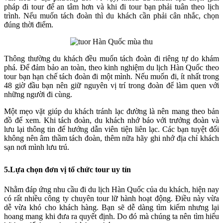
pháp đi tour để an tâm hơn và khi đi tour bạn phải tuân theo lịch
trình. Nếu muốn tách đoàn thì du khách cần phải cân nhắc, chọn
đúng thời điểm.
Thông thường du khách đều muốn tách đoàn đi riêng tự do khám
phá. Để đảm bảo an toàn, theo kinh nghiệm du lịch Hàn Quốc theo
tour bạn hạn chế tách đoàn đi một mình. Nếu muốn đi, ít nhất trong
48 giờ đầu bạn nên giữ nguyên vị trí trong đoàn để làm quen với
những người đi cùng.
Một mẹo vặt giúp du khách tránh lạc đường là nên mang theo bản
đồ để xem. Khi tách đoàn, du khách nhớ báo với trưởng đoàn và
lưu lại thông tin để hướng dẫn viên tiện liên lạc. Các bạn tuyệt đối
không nên âm thầm tách đoàn, thêm nữa hãy ghi nhớ địa chỉ khách
sạn nơi mình lưu trú.
5.Lựa chọn đơn vị tổ chức tour uy tín
Nhằm đáp ứng nhu cầu đi du lịch Hàn Quốc của du khách, hiện nay
có rất nhiều công ty chuyên tour lữ hành hoạt động. Điều này vừa
dễ vừa khó cho khách hàng. Bạn sẽ dễ dàng tìm kiếm nhưng lại
hoang mang khi đưa ra quyết định. Do đó mà chúng ta nên tìm hiểu