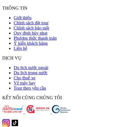
THÔNG TIN
Giới thiệu
Chính sách đặt tour
Chính sách bảo mật
Quy định hủy phạt
Phương thức thanh toán
Ý kiến khách hàng
Liên hệ
DỊCH VỤ
Du lịch nước ngoài
Du lịch trong nước
Cho thuê xe
Vé máy bay
Tour theo yêu cầu
KẾT NỐI CÙNG CHÚNG TÔI