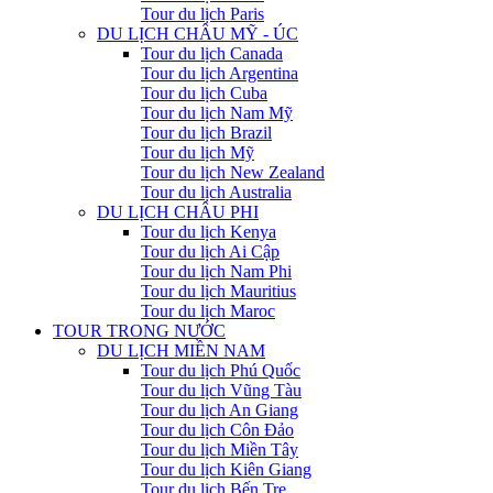
Tour du lịch Paris
DU LỊCH CHÂU MỸ - ÚC
Tour du lịch Canada
Tour du lịch Argentina
Tour du lịch Cuba
Tour du lịch Nam Mỹ
Tour du lịch Brazil
Tour du lịch Mỹ
Tour du lịch New Zealand
Tour du lịch Australia
DU LỊCH CHÂU PHI
Tour du lịch Kenya
Tour du lịch Ai Cập
Tour du lịch Nam Phi
Tour du lịch Mauritius
Tour du lịch Maroc
TOUR TRONG NƯỚC
DU LỊCH MIỀN NAM
Tour du lịch Phú Quốc
Tour du lịch Vũng Tàu
Tour du lịch An Giang
Tour du lịch Côn Đảo
Tour du lịch Miền Tây
Tour du lịch Kiên Giang
Tour du lịch Bến Tre