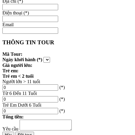
Địa chỉ (*)
Điện thoại (*)
Email
THÔNG TIN TOUR
Mã Tour:
Ngày khởi hành (*)
Giá người lớn:
Trẻ em:
Trẻ em < 2 tuổi
Người lớn > 11 tuổi
(*)
Từ 6 Đến 11 Tuổi
(*)
Trẻ Em Dưới 6 Tuổi
(*)
Tổng tiền:
Yêu cầu
Hủy
Đặt tour