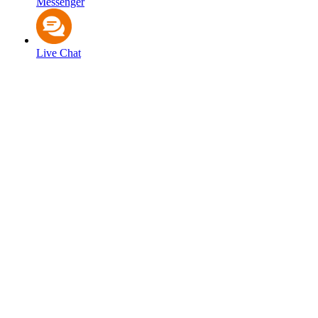
Messenger
Live Chat