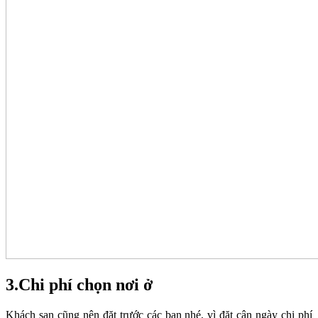
3.Chi phí chọn n
ơi ở
Khách sạn cũng nên đặt trước các bạn nhé, vì đặt cận ngày chi phí