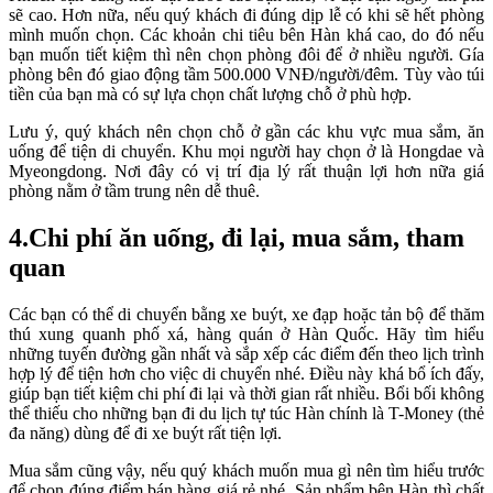
sẽ cao. Hơn nữa, nếu quý khách đi đúng dịp lễ có khi sẽ hết phòng
mình muốn chọn. Các khoản chi tiêu bên Hàn khá cao, do đó nếu
bạn muốn tiết kiệm thì nên chọn phòng đôi để ở nhiều người. Gía
phòng bên đó giao động tầm 500.000 VNĐ/người/đêm. Tùy vào túi
tiền của bạn mà có sự lựa chọn chất lượng chỗ ở phù hợp.
Lưu ý, quý khách nên chọn chỗ ở gần các khu vực mua sắm, ăn
uống để tiện di chuyển. Khu mọi người hay chọn ở là Hongdae và
Myeongdong. Nơi đây có vị trí địa lý rất thuận lợi hơn nữa giá
phòng nằm ở tầm trung nên dễ thuê.
4.
Chi phí ăn uống, đi lại, mua sắm, tham
quan
Các bạn có thể di chuyển bằng xe buýt, xe đạp hoặc tản bộ để thăm
thú xung quanh phố xá, hàng quán ở Hàn Quốc. Hãy tìm hiểu
những tuyến đường gần nhất và sắp xếp các điểm đến theo lịch trình
hợp lý để tiện hơn cho việc di chuyển nhé. Điều này khá bổ ích đấy,
giúp bạn tiết kiệm chi phí đi lại và thời gian rất nhiều. Bổi bối không
thể thiếu cho những bạn đi du lịch tự túc Hàn chính là T-Money (thẻ
đa năng) dùng để đi xe buýt rất tiện lợi.
Mua sắm cũng vậy, nếu quý khách muốn mua gì nên tìm hiểu trước
để chọn đúng điểm bán hàng giá rẻ nhé. Sản phẩm bên Hàn thì chất