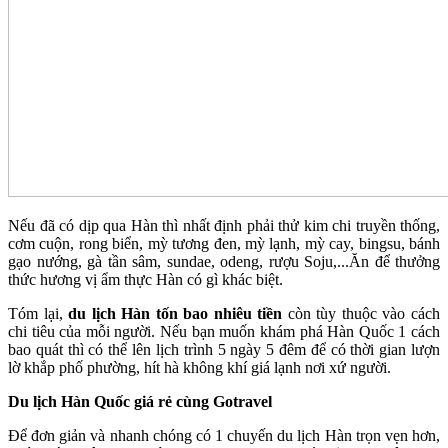
Nếu đã có dịp qua Hàn thì nhất định phải thử kim chi truyền thống,
cơm cuộn, rong biển, mỳ tương đen, mỳ lạnh, mỳ cay, bingsu, bánh
gạo nướng, gà tần sâm, sundae, odeng, rượu Soju,...Ăn để thưởng
thức hương vị ẩm thực Hàn có gì khác biệt.
Tóm lại,
du lịch Hàn tốn bao nhiêu tiền
còn tùy thuộc vào cách
chi tiêu của mỗi người. Nếu bạn muốn khám phá Hàn Quốc 1 cách
bao quát thì có thể lên lịch trình 5 ngày 5 đêm để có thời gian lượn
lờ khắp phố phường, hít hà không khí giá lạnh nơi xứ người.
Du lịch Hàn Quốc giá rẻ cùng Gotravel
Để đơn giản và nhanh chóng có 1 chuyến du lịch Hàn trọn vẹn hơn,