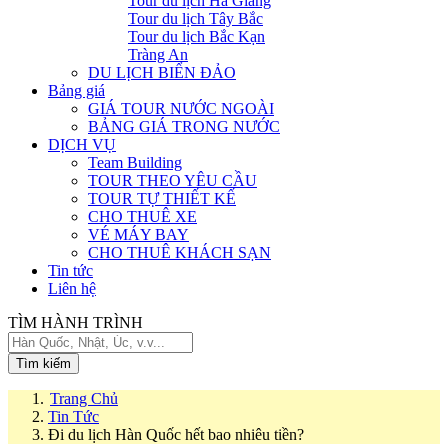
Tour du lịch Hà Giang
Tour du lịch Tây Bắc
Tour du lịch Bắc Kạn
Tràng An
DU LỊCH BIỂN ĐẢO
Bảng giá
GIÁ TOUR NƯỚC NGOÀI
BẢNG GIÁ TRONG NƯỚC
DỊCH VỤ
Team Building
TOUR THEO YÊU CẦU
TOUR TỰ THIẾT KẾ
CHO THUÊ XE
VÉ MÁY BAY
CHO THUÊ KHÁCH SẠN
Tin tức
Liên hệ
TÌM HÀNH TRÌNH
Tìm kiếm
Trang Chủ
Tin Tức
Đi du lịch Hàn Quốc hết bao nhiêu tiền?