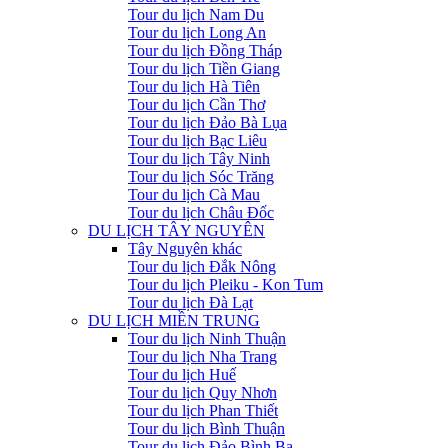
Tour du lịch Nam Du
Tour du lịch Long An
Tour du lịch Đồng Tháp
Tour du lịch Tiền Giang
Tour du lịch Hà Tiên
Tour du lịch Cần Thơ
Tour du lịch Đảo Bà Lụa
Tour du lịch Bạc Liêu
Tour du lịch Tây Ninh
Tour du lịch Sóc Trăng
Tour du lịch Cà Mau
Tour du lịch Châu Đốc
DU LỊCH TÂY NGUYÊN
Tây Nguyên khác
Tour du lịch Đắk Nông
Tour du lịch Pleiku - Kon Tum
Tour du lịch Đà Lạt
DU LỊCH MIỀN TRUNG
Tour du lịch Ninh Thuận
Tour du lịch Nha Trang
Tour du lịch Huế
Tour du lịch Quy Nhơn
Tour du lịch Phan Thiết
Tour du lịch Bình Thuận
Tour du lịch Đảo Bình Ba