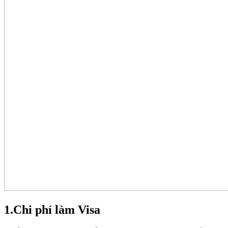
1.Chi phí làm
Visa