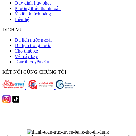
Quy định hủy phạt
Phương thức thanh toán
Ý kiến khách hàng
Liên hệ
DỊCH VỤ
Du lịch nước ngoài
Du lịch trong nước
Cho thuê xe
Vé máy bay
Tour theo yêu cầu
KẾT NỐI CÙNG CHÚNG TÔI