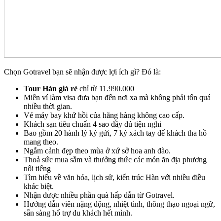
Chọn Gotravel bạn sẽ nhận được lợi ích gì? Đó là:
Tour Hàn giá rẻ
chỉ từ 11.990.000
Miễn ví làm visa đưa bạn đến nơi xa mà không phải tốn quá
nhiều thời gian.
Vé máy bay khứ hồi của hãng hàng không cao cấp.
Khách sạn tiêu chuẩn 4 sao đầy đủ tiện nghi
Bao gồm 20 hành lý ký gửi, 7 ký xách tay để khách tha hồ
mang theo.
Ngắm cảnh đẹp theo mùa ở xứ sở hoa anh đào.
Thoả sức mua sắm và thưởng thức các món ăn địa phương
nổi tiếng
Tìm hiểu về văn hóa, lịch sử, kiến trúc Hàn với nhiều điều
khác biệt.
Nhận được nhiều phần quà hấp dẫn từ Gotravel.
Hướng dẫn viên nặng động, nhiệt tình, thông thạo ngoại ngữ,
sẵn sàng hổ trợ du khách hết mình.