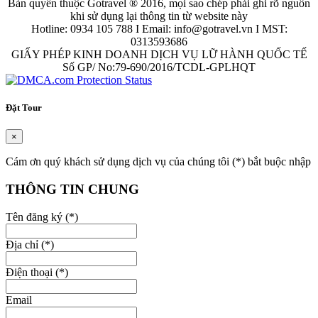
Bản quyền thuộc Gotravel ® 2016, mọi sao chép phải ghi rõ nguồn
khi sử dụng lại thông tin từ website này
Hotline: 0934 105 788 I Email: info@gotravel.vn I MST:
0313593686
GIẤY PHÉP KINH DOANH DỊCH VỤ LỮ HÀNH QUỐC TẾ
Số GP/ No:79-690/2016/TCDL-GPLHQT
Đặt Tour
×
Cám ơn quý khách sử dụng dịch vụ của chúng tôi (*) bắt buộc nhập
THÔNG TIN CHUNG
Tên đăng ký (*)
Địa chỉ (*)
Điện thoại (*)
Email