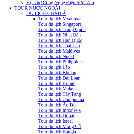
Hội chợ Công Nghệ Điện Sưởi Ấm
TOUR NƯỚC NGOÀI
DU LỊCH CHÂU Á
Tour du lịch Myanmar
Tour du lịch Singapore
Tour du lịch Trung Quốc
Tour du lịch Nhật Bản
Tour du lịch Hàn Quốc
Tour du lịch Thái Lan
Tour du lịch Maldives
Tour du lịch Nepal
Tour du lịch Philippines
Tour du lịch Lào
Tour du lịch Bhutan
Tour du lịch Đài Loan
Tour du lịch Brunei
Tour du lịch Malaysia
Tour du lịch Tây Tạng
Tour du lịch Campuchia
Tour du lịch Ấn Độ
Tour du lịch Indonesia
Tour du lịch Dubai
Tour du lịch Israel
Tour du lịch Mông Cổ
Tour du lịch Bangkok