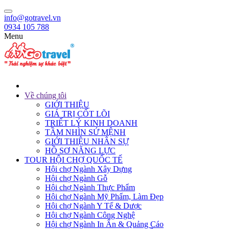
info@gotravel.vn
0934 105 788
Menu
Về chúng tôi
GIỚI THIỆU
GIÁ TRỊ CỐT LÕI
TRIẾT LÝ KINH DOANH
TẦM NHÌN SỨ MỆNH
GIỚI THIỆU NHÂN SỰ
HỒ SƠ NĂNG LỰC
TOUR HỘI CHỢ QUỐC TẾ
Hội chợ Ngành Xây Dựng
Hội chợ Ngành Gỗ
Hội chợ Ngành Thực Phẩm
Hội chợ Ngành Mỹ Phẩm, Làm Đẹp
Hội chợ Ngành Y Tế & Dược
Hội chợ Ngành Công Nghệ
Hội chợ Ngành In Ấn & Quảng Cáo