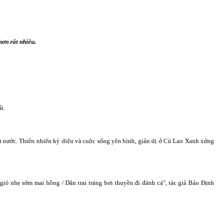
ơn rất nhiều.
t.
ất nước. Thiên nhiên kỳ diệu và cuộc sống yên bình, giản dị ở Cù Lao Xanh xứng
gió nhẹ sớm mai hồng / Dân trai tráng bơi thuyền đi đánh cá", tác giả Bảo Định