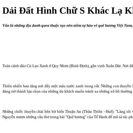
Dải Đất Hình Chữ S Khác Lạ K
Vẫn là những địa danh quen thuộc tạo nên niềm tự hào về quê hương Việt Nam,
Toàn cảnh đảo Cù Lao Xanh ở Quy Nhơn (Bình Định), gần vịnh Xuân Đài. Nơi đây
Thiên nhiên ban tặng nơi đây một màu nước xanh trong vắt. Những con thuyền lê
đáng trở thành lựa chọn của những du khách muốn tránh xa những xô bồ thường 
Những chiếc thuyền chài bên bờ biển Thuận An (Thừa Thiên - Huế). "Làng tôi vố
Nguyễn mượn những câu thơ trong bài "Quê hương" của Tế Hanh để mô tả tác p