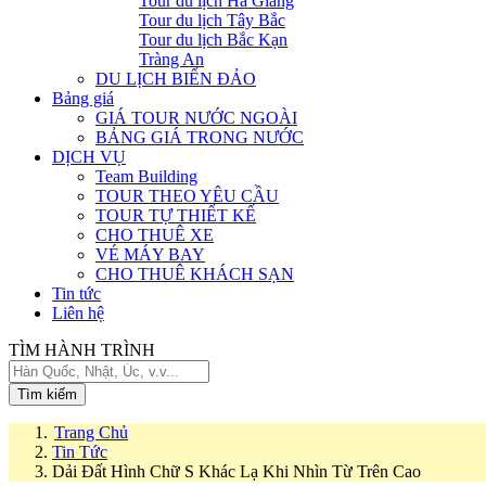
Tour du lịch Hà Giang
Tour du lịch Tây Bắc
Tour du lịch Bắc Kạn
Tràng An
DU LỊCH BIỂN ĐẢO
Bảng giá
GIÁ TOUR NƯỚC NGOÀI
BẢNG GIÁ TRONG NƯỚC
DỊCH VỤ
Team Building
TOUR THEO YÊU CẦU
TOUR TỰ THIẾT KẾ
CHO THUÊ XE
VÉ MÁY BAY
CHO THUÊ KHÁCH SẠN
Tin tức
Liên hệ
TÌM HÀNH TRÌNH
Tìm kiếm
Trang Chủ
Tin Tức
Dải Đất Hình Chữ S Khác Lạ Khi Nhìn Từ Trên Cao