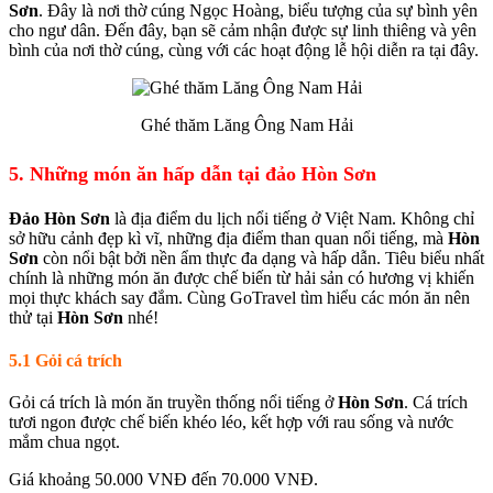
Sơn
. Đây là nơi thờ cúng Ngọc Hoàng, biểu tượng của sự bình yên
cho ngư dân. Đến đây, bạn sẽ cảm nhận được sự linh thiêng và yên
bình của nơi thờ cúng, cùng với các hoạt động lễ hội diễn ra tại đây.
Ghé thăm Lăng Ông Nam Hải
5. Những món ăn hấp dẫn tại đảo Hòn Sơn
Đảo Hòn Sơn
là địa điểm du lịch nổi tiếng ở Việt Nam. Không chỉ
sở hữu cảnh đẹp kì vĩ, những địa điểm than quan nổi tiếng, mà
Hòn
Sơn
còn nổi bật bởi nền ẩm thực đa dạng và hấp dẫn. Tiêu biểu nhất
chính là những món ăn được chế biến từ hải sản có hương vị khiến
mọi thực khách say đắm. Cùng GoTravel tìm hiểu các món ăn nên
thử tại
Hòn Sơn
nhé!
5.1 Gỏi cá trích
Gỏi cá trích là món ăn truyền thống nổi tiếng ở
Hòn Sơn
. Cá trích
tươi ngon được chế biến khéo léo, kết hợp với rau sống và nước
mắm chua ngọt.
Giá khoảng 50.000 VNĐ đến 70.000 VNĐ.