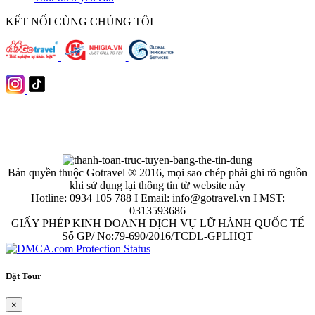
KẾT NỐI CÙNG CHÚNG TÔI
Bản quyền thuộc Gotravel ® 2016, mọi sao chép phải ghi rõ nguồn
khi sử dụng lại thông tin từ website này
Hotline: 0934 105 788 I Email: info@gotravel.vn I MST:
0313593686
GIẤY PHÉP KINH DOANH DỊCH VỤ LỮ HÀNH QUỐC TẾ
Số GP/ No:79-690/2016/TCDL-GPLHQT
Đặt Tour
×