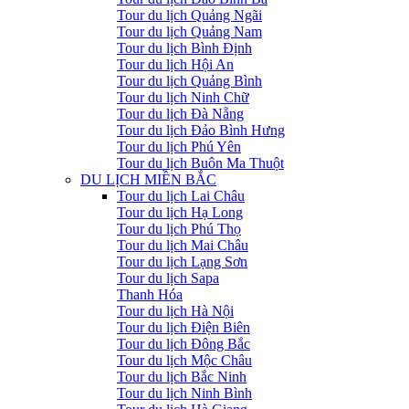
Tour du lịch Quảng Ngãi
Tour du lịch Quảng Nam
Tour du lịch Bình Định
Tour du lịch Hội An
Tour du lịch Quảng Bình
Tour du lịch Ninh Chữ
Tour du lịch Đà Nẵng
Tour du lịch Đảo Bình Hưng
Tour du lịch Phú Yên
Tour du lịch Buôn Ma Thuột
DU LỊCH MIỀN BẮC
Tour du lịch Lai Châu
Tour du lịch Hạ Long
Tour du lịch Phú Thọ
Tour du lịch Mai Châu
Tour du lịch Lạng Sơn
Tour du lịch Sapa
Thanh Hóa
Tour du lịch Hà Nội
Tour du lịch Điện Biên
Tour du lịch Đông Bắc
Tour du lịch Mộc Châu
Tour du lịch Bắc Ninh
Tour du lịch Ninh Bình