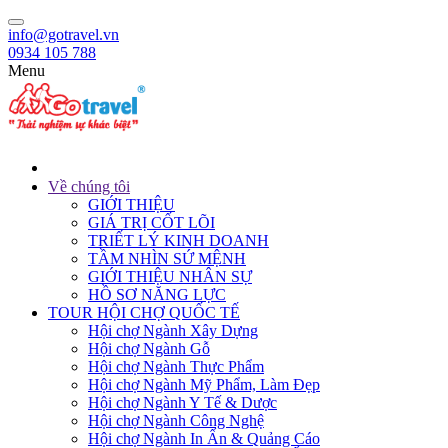
info@gotravel.vn
0934 105 788
Menu
Về chúng tôi
GIỚI THIỆU
GIÁ TRỊ CỐT LÕI
TRIẾT LÝ KINH DOANH
TẦM NHÌN SỨ MỆNH
GIỚI THIỆU NHÂN SỰ
HỒ SƠ NĂNG LỰC
TOUR HỘI CHỢ QUỐC TẾ
Hội chợ Ngành Xây Dựng
Hội chợ Ngành Gỗ
Hội chợ Ngành Thực Phẩm
Hội chợ Ngành Mỹ Phẩm, Làm Đẹp
Hội chợ Ngành Y Tế & Dược
Hội chợ Ngành Công Nghệ
Hội chợ Ngành In Ấn & Quảng Cáo