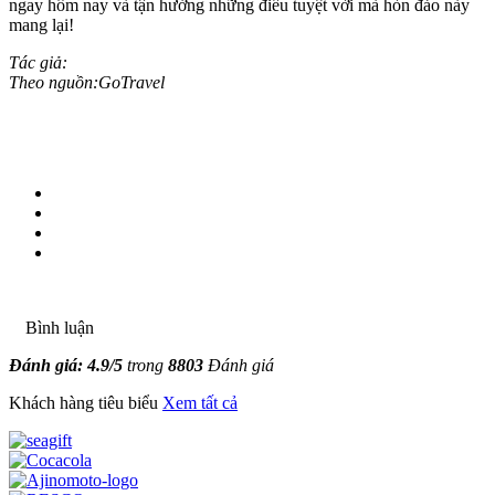
ngay hôm nay và tận hưởng những điều tuyệt vời mà hòn đảo này
mang lại!
Tác giả:
Theo nguồn:GoTravel
Bình luận
Đánh giá:
4.9
/
5
trong
8803
Đánh giá
Khách hàng tiêu biểu
Xem tất cả