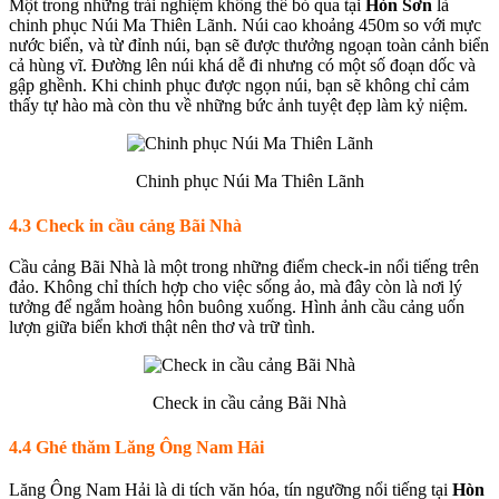
Một trong những trải nghiệm không thể bỏ qua tại
Hòn Sơn
là
chinh phục Núi Ma Thiên Lãnh. Núi cao khoảng 450m so với mực
nước biển, và từ đỉnh núi, bạn sẽ được thưởng ngoạn toàn cảnh biển
cả hùng vĩ. Đường lên núi khá dễ đi nhưng có một số đoạn dốc và
gập ghềnh. Khi chinh phục được ngọn núi, bạn sẽ không chỉ cảm
thấy tự hào mà còn thu về những bức ảnh tuyệt đẹp làm kỷ niệm.
Chinh phục Núi Ma Thiên Lãnh
4.3 Check in cầu cảng Bãi Nhà
Cầu cảng Bãi Nhà là một trong những điểm check-in nổi tiếng trên
đảo. Không chỉ thích hợp cho việc sống ảo, mà đây còn là nơi lý
tưởng để ngắm hoàng hôn buông xuống. Hình ảnh cầu cảng uốn
lượn giữa biển khơi thật nên thơ và trữ tình.
Check in cầu cảng Bãi Nhà
4.4 Ghé thăm Lăng Ông Nam Hải
Lăng Ông Nam Hải là di tích văn hóa, tín ngưỡng nổi tiếng tại
Hòn