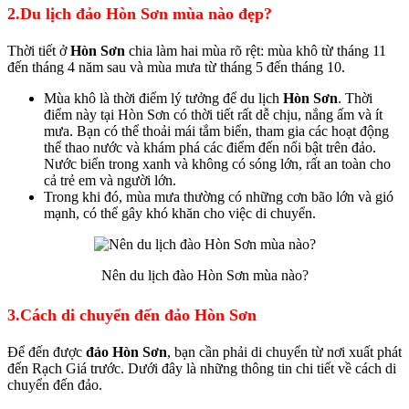
2.Du lịch đảo Hòn Sơn mùa nào đẹp?
Thời tiết ở
Hòn Sơn
chia làm hai mùa rõ rệt: mùa khô từ tháng 11
đến tháng 4 năm sau và mùa mưa từ tháng 5 đến tháng 10.
Mùa khô là thời điểm lý tưởng để du lịch
Hòn Sơn
. Thời
điểm này tại Hòn Sơn có thời tiết rất dễ chịu, nắng ấm và ít
mưa. Bạn có thể thoải mái tắm biển, tham gia các hoạt động
thể thao nước và khám phá các điểm đến nổi bật trên đảo.
Nước biển trong xanh và không có sóng lớn, rất an toàn cho
cả trẻ em và người lớn.
Trong khi đó, mùa mưa thường có những cơn bão lớn và gió
mạnh, có thể gây khó khăn cho việc di chuyển.
Nên du lịch đào Hòn Sơn mùa nào?
3.Cách di chuyển đến đảo Hòn Sơn
Để đến được
đảo Hòn Sơn
, bạn cần phải di chuyển từ nơi xuất phát
đến Rạch Giá trước. Dưới đây là những thông tin chi tiết về cách di
chuyển đến đảo.