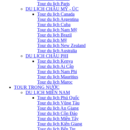
Tour du lịch Paris
DU LỊCH CHÂU MỸ - ÚC
Tour du lịch Canada
Tour du lịch Argentina
Tour du lịch Cuba
Tour du lịch Nam Mỹ
Tour du lịch Brazil
Tour du lịch Mỹ
Tour du lịch New Zealand
Tour du lịch Australia
DU LỊCH CHÂU PHI
Tour du lịch Kenya
Tour du lịch Ai Cập
Tour du lịch Nam Phi
Tour du lịch Mauritius
Tour du lịch Maroc
TOUR TRONG NƯỚC
DU LỊCH MIỀN NAM
Tour du lịch Phú Quốc
Tour du lịch Vũng Tàu
Tour du lịch An Giang
Tour du lịch Côn Đảo
Tour du lịch Miền Tây
Tour du lịch Kiên Giang
Tour du lịch Bến Tre