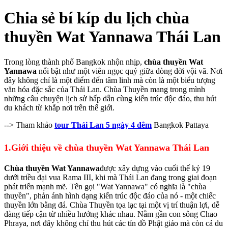
Chia sẻ bí kíp du lịch chùa
thuyền Wat Yannawa Thái Lan
Trong lòng thành phố Bangkok nhộn nhịp,
chùa thuyền Wat
Yannawa
nổi bật như một viên ngọc quý giữa dòng đời vội vã. Nơi
đây không chỉ là một điểm đến tâm linh mà còn là một biểu tượng
văn hóa đặc sắc của Thái Lan. Chùa Thuyền mang trong mình
những câu chuyện lịch sử hấp dẫn cùng kiến trúc độc đáo, thu hút
du khách từ khắp nơi trên thế giới.
--> Tham khảo
tour Thái Lan 5 ngày 4 đêm
Bangkok Pattaya
1.Giới thiệu về chùa thuyền Wat Yannawa Thái Lan
Chùa thuyền Wat Yannawa
được xây dựng vào cuối thế kỷ 19
dưới triều đại vua Rama III, khi mà Thái Lan đang trong giai đoạn
phát triển mạnh mẽ. Tên gọi "Wat Yannawa" có nghĩa là "chùa
thuyền", phản ánh hình dạng kiến trúc độc đáo của nó - một chiếc
thuyền lớn bằng đá. Chùa Thuyền tọa lạc tại một vị trí thuận lợi, dễ
dàng tiếp cận từ nhiều hướng khác nhau. Nằm gần con sông Chao
Phraya, nơi đây không chỉ thu hút các tín đồ Phật giáo mà còn cả du