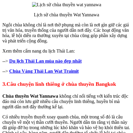
Lịch sử chùa thuyền Wat Yannawa
Ngôi chùa không chỉ là nơi thờ phụng mà còn là nơi gìn giữ các giá
trị văn hóa, truyền thống của người dân nơi đây. Các hoạt động văn
hóa, lễ hội diễn ra thường xuyên tại chùa cũng góp phần xây dựng
và phát triển cộng đồng.
Xem thêm cẩm nang du lịch Thái Lan:
-->
Du lịch Thái Lan mùa nào đẹp nhất
-->
Chùa Vàng Thái Lan Wat Traimit
3.Câu chuyện linh thiêng ở chùa thuyền Bangkok
Chùa thuyền Wat Yannawa
không chỉ nổi tiếng với kiến trúc độc
đáo mà còn lưu giữ nhiều câu chuyện linh thiêng, huyền bí mà
người dân nơi đây thường kể lại.
Có nhiều truyền thuyết xoay quanh chùa, một trong số đó là câu
chuyện về một vị thần cưỡi thuyền. Người dân tin rằng vị thần này
đã giúp đỡ họ trong những lúc khó khăn và bảo vệ họ khỏi thiên tai.
Chính vì vậy, hàng năm, người dân thường tổ chức lễ hội tại chùa