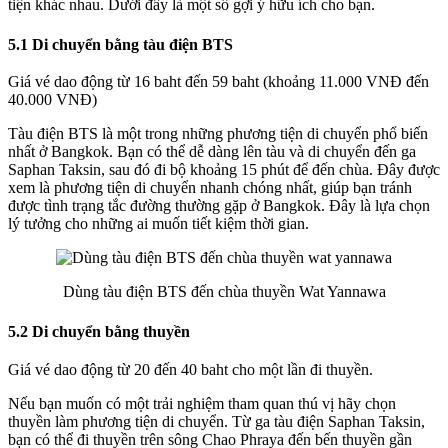
tiện khác nhau. Dưới đây là một số gợi ý hữu ích cho bạn.
5.1 Di chuyển bằng tàu điện BTS
Giá vé dao động từ 16 baht đến 59 baht (khoảng 11.000 VNĐ đến
40.000 VNĐ)
Tàu điện BTS là một trong những phương tiện di chuyển phổ biến
nhất ở Bangkok. Bạn có thể dễ dàng lên tàu và di chuyển đến ga
Saphan Taksin, sau đó đi bộ khoảng 15 phút để đến chùa. Đây được
xem là phương tiện di chuyển nhanh chóng nhất, giúp bạn tránh
được tình trạng tắc đường thường gặp ở Bangkok. Đây là lựa chọn
lý tưởng cho những ai muốn tiết kiệm thời gian.
Dùng tàu điện BTS đến chùa thuyền Wat Yannawa
5.2 Di chuyển bằng thuyền
Giá vé dao động từ 20 đến 40 baht cho một lần đi thuyền.
Nếu bạn muốn có một trải nghiệm tham quan thú vị hãy chọn
thuyền làm phương tiện di chuyển. Từ ga tàu điện Saphan Taksin,
bạn có thể đi thuyền trên sông Chao Phraya đến bến thuyền gần