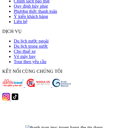
Chính sách bảo mật
Quy định hủy phạt
Phương thức thanh toán
Ý kiến khách hàng
Liên hệ
DỊCH VỤ
Du lịch nước ngoài
Du lịch trong nước
Cho thuê xe
Vé máy bay
Tour theo yêu cầu
KẾT NỐI CÙNG CHÚNG TÔI