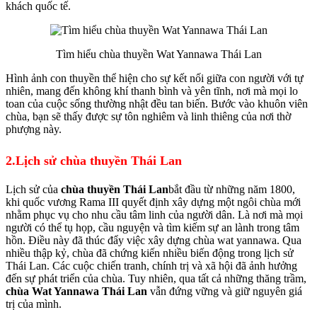
khách quốc tế.
Tìm hiểu chùa thuyền Wat Yannawa Thái Lan
Hình ảnh con thuyền thể hiện cho sự kết nối giữa con người với tự
nhiên, mang đến không khí thanh bình và yên tĩnh, nơi mà mọi lo
toan của cuộc sống thường nhật đều tan biến. Bước vào khuôn viên
chùa, bạn sẽ thấy được sự tôn nghiêm và linh thiêng của nơi thờ
phượng này.
2.Lịch sử chùa thuyền Thái Lan
Lịch sử của
chùa thuyền Thái Lan
bắt đầu từ những năm 1800,
khi quốc vương Rama III quyết định xây dựng một ngôi chùa mới
nhằm phục vụ cho nhu cầu tâm linh của người dân. Là nơi mà mọi
người có thể tụ họp, cầu nguyện và tìm kiếm sự an lành trong tâm
hồn. Điều này đã thúc đẩy việc xây dựng chùa wat yannawa. Qua
nhiều thập kỷ, chùa đã chứng kiến nhiều biến động trong lịch sử
Thái Lan. Các cuộc chiến tranh, chính trị và xã hội đã ảnh hưởng
đến sự phát triển của chùa. Tuy nhiên, qua tất cả những thăng trầm,
chùa Wat Yannawa Thái Lan
vẫn đứng vững và giữ nguyên giá
trị của mình.