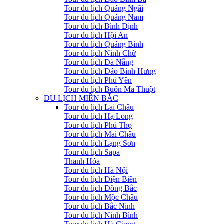
Tour du lịch Quảng Ngãi
Tour du lịch Quảng Nam
Tour du lịch Bình Định
Tour du lịch Hội An
Tour du lịch Quảng Bình
Tour du lịch Ninh Chữ
Tour du lịch Đà Nẵng
Tour du lịch Đảo Bình Hưng
Tour du lịch Phú Yên
Tour du lịch Buôn Ma Thuột
DU LỊCH MIỀN BẮC
Tour du lịch Lai Châu
Tour du lịch Hạ Long
Tour du lịch Phú Thọ
Tour du lịch Mai Châu
Tour du lịch Lạng Sơn
Tour du lịch Sapa
Thanh Hóa
Tour du lịch Hà Nội
Tour du lịch Điện Biên
Tour du lịch Đông Bắc
Tour du lịch Mộc Châu
Tour du lịch Bắc Ninh
Tour du lịch Ninh Bình