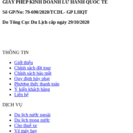
GIẤY PHÉP KINH DOANH LỮ HÀNH QUỐC TẾ
Số GP/No: 79-690/2020/TCDL- GP LHQT
Do Tổng Cục Du Lịch cấp ngày 29/10/202
0
Hotline
0934 105 788
THÔNG TIN
Giới thiệu
Chính sách đặt tour
Chính sách bảo mật
Quy định hủy phạt
Phương thức thanh toán
Ý kiến khách hàng
Liên hệ
DỊCH VỤ
Du lịch nước ngoài
Du lịch trong nước
Cho thuê xe
Vé máy bay