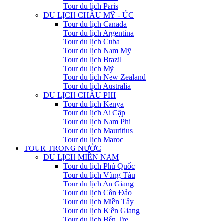
Tour du lịch Paris
DU LỊCH CHÂU MỸ - ÚC
Tour du lịch Canada
Tour du lịch Argentina
Tour du lịch Cuba
Tour du lịch Nam Mỹ
Tour du lịch Brazil
Tour du lịch Mỹ
Tour du lịch New Zealand
Tour du lịch Australia
DU LỊCH CHÂU PHI
Tour du lịch Kenya
Tour du lịch Ai Cập
Tour du lịch Nam Phi
Tour du lịch Mauritius
Tour du lịch Maroc
TOUR TRONG NƯỚC
DU LỊCH MIỀN NAM
Tour du lịch Phú Quốc
Tour du lịch Vũng Tàu
Tour du lịch An Giang
Tour du lịch Côn Đảo
Tour du lịch Miền Tây
Tour du lịch Kiên Giang
Tour du lịch Bến Tre