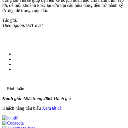
trong bài viết sẽ giúp bạn lên kế hoạch hoàn hảo cho hành trình sắp
tới, để mỗi khoảnh khắc tại cửu trại câu mùa đông đều trở thành ký
ức đẹp đẽ trong cuộc đời.
Tác giả:
Theo nguồn:GoTravel
Bình luận
Đánh giá:
4.9
/
5
trong
2864
Đánh giá
Khách hàng tiêu biểu
Xem tất cả