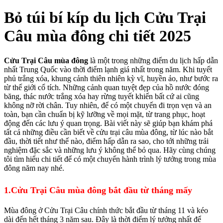
Bỏ túi bí kíp du lịch Cửu Trại
Câu mùa đông chi tiết 2025
Cửu Trại Câu mùa đông
là một trong những điểm du lịch hấp dẫn
nhất Trung Quốc vào thời điểm lạnh giá nhất trong năm. Khi tuyết
phủ trắng xóa, khung cảnh thiên nhiên kỳ vĩ, huyền ảo, như bước ra
từ thế giới cổ tích. Những cảnh quan tuyệt đẹp của hồ nước đóng
băng, thác nước trắng xóa hay rừng tuyết khiến bất cứ ai cũng
không nỡ rời chân. Tuy nhiên, để có một chuyến đi trọn vẹn và an
toàn, bạn cần chuẩn bị kỹ lưỡng về mọi mặt, từ trang phục, hoạt
động đến các lưu ý quan trọng. Bài viết này sẽ giúp bạn khám phá
tất cả những điều cần biết về cửu trại câu mùa đông, từ lúc nào bắt
đầu, thời tiết như thế nào, điểm hấp dẫn ra sao, cho tới những trải
nghiệm đặc sắc và những lưu ý không thể bỏ qua. Hãy cùng chúng
tôi tìm hiểu chi tiết để có một chuyến hành trình lý tưởng trong mùa
đông năm nay nhé.
1.Cửu Trại Câu mùa đông bắt đầu từ tháng mấy
Mùa đông ở Cửu Trại Câu chính thức bắt đầu từ tháng 11 và kéo
dài đến hết tháng 3 năm sau. Đây là thời điểm lý tưởng nhất để