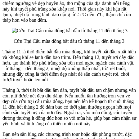
chiêm ngưỡng vẻ đẹp huyền ảo, thơ mộng của địa danh nổi tiếng
này khi tuyết phủ trắng xóa khắp nơi. Thời gian này khí hậu rất
lạnh, nhiệt độ trung bình dao động từ -5°C đến 5°C, thậm chí còn
thấp hơn vào ban đêm.
Cửu Trại Câu mùa đông bắt đầu từ tháng 11 đến tháng 3
Tháng 11 là thời điểm bắt đầu mùa đông, khi tuyết bắt đầu xuất hiện
và không khí se lạnh dần bao trùm. Đến tháng 12, tuyết rơi dày đặc
hơn, tạo thành lớp phủ trắng xóa trên mọi ngóc ngách của cảnh vật.
Từ tháng 1 đến tháng 2, nhiệt độ xuống thấp nhất, trời rét buốt,
nhưng đây cũng là thời điểm đẹp nhất để săn cảnh tuyết rơi, chơi
trượt tuyết hoặc leo núi.
Tháng 3, thời tiết bắt đầu ấm dần, tuyết bắt đầu tan chậm nhưng vẫn
còn giữ được nét đẹp dịu dàng. Nếu muốn tận hưởng trọn vẹn vẻ
đẹp của cửu trại câu mùa đông, bạn nên lên kế hoạch từ cuối tháng
11 đến hết tháng 2 để đảm bảo có thời gian thưởng ngoạn hết mọi
cảnh sắc tuyệt mỹ của nơi đây. Ngoài ra, vào mùa đông, các tuyến
đường thường ít đông đúc hơn so với mùa hè, giúp bạn cảm nhận sự
yên bình và tĩnh lặng của thiên nhiên nơi này.
Bạn nên săn lùng các chương trình tour hoặc đặt phòng trước, đặc