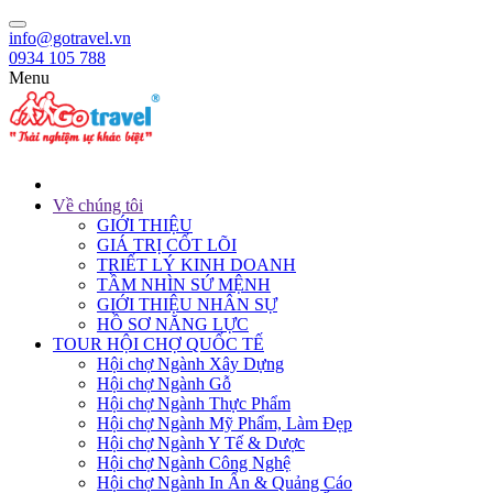
info@gotravel.vn
0934 105 788
Menu
Về chúng tôi
GIỚI THIỆU
GIÁ TRỊ CỐT LÕI
TRIẾT LÝ KINH DOANH
TẦM NHÌN SỨ MỆNH
GIỚI THIỆU NHÂN SỰ
HỒ SƠ NĂNG LỰC
TOUR HỘI CHỢ QUỐC TẾ
Hội chợ Ngành Xây Dựng
Hội chợ Ngành Gỗ
Hội chợ Ngành Thực Phẩm
Hội chợ Ngành Mỹ Phẩm, Làm Đẹp
Hội chợ Ngành Y Tế & Dược
Hội chợ Ngành Công Nghệ
Hội chợ Ngành In Ấn & Quảng Cáo