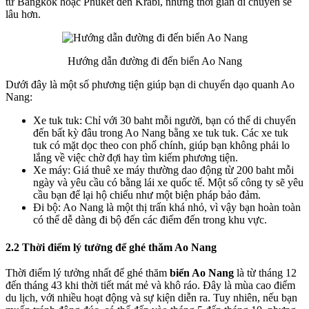
từ Bangkok hoặc Phuket đến Krabi, nhưng thời gian di chuyển sẽ
lâu hơn.
Hướng dẫn đường đi đến biển Ao Nang
Dưới đây là một số phương tiện giúp bạn di chuyển dạo quanh Ao
Nang:
Xe tuk tuk: Chỉ với 30 baht mỗi người, bạn có thể di chuyển
đến bất kỳ đâu trong Ao Nang bằng xe tuk tuk. Các xe tuk
tuk có mặt dọc theo con phố chính, giúp bạn không phải lo
lắng về việc chờ đợi hay tìm kiếm phương tiện.
Xe máy: Giá thuê xe máy thường dao động từ 200 baht mỗi
ngày và yêu cầu có bằng lái xe quốc tế. Một số công ty sẽ yêu
cầu bạn để lại hộ chiếu như một biện pháp bảo đảm.
Đi bộ: Ao Nang là một thị trấn khá nhỏ, vì vậy bạn hoàn toàn
có thể dễ dàng đi bộ đến các điểm đến trong khu vực.
2.2 Thời điểm lý tưởng để ghé thăm Ao Nang
Thời điểm lý tưởng nhất để ghé thăm
biển Ao Nang
là từ tháng 12
đến tháng 43 khi thời tiết mát mẻ và khô ráo. Đây là mùa cao điểm
du lịch, với nhiều hoạt động và sự kiện diễn ra. Tuy nhiên, nếu bạn