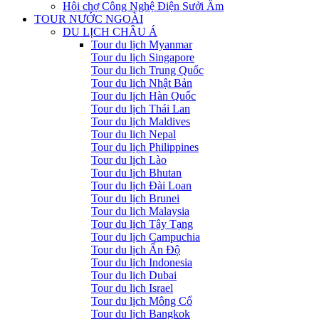
Hội chợ Công Nghệ Điện Sưởi Ấm
TOUR NƯỚC NGOÀI
DU LỊCH CHÂU Á
Tour du lịch Myanmar
Tour du lịch Singapore
Tour du lịch Trung Quốc
Tour du lịch Nhật Bản
Tour du lịch Hàn Quốc
Tour du lịch Thái Lan
Tour du lịch Maldives
Tour du lịch Nepal
Tour du lịch Philippines
Tour du lịch Lào
Tour du lịch Bhutan
Tour du lịch Đài Loan
Tour du lịch Brunei
Tour du lịch Malaysia
Tour du lịch Tây Tạng
Tour du lịch Campuchia
Tour du lịch Ấn Độ
Tour du lịch Indonesia
Tour du lịch Dubai
Tour du lịch Israel
Tour du lịch Mông Cổ
Tour du lịch Bangkok