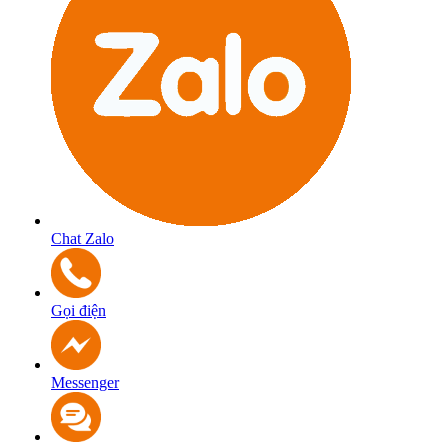
Chat Zalo
Gọi điện
Messenger