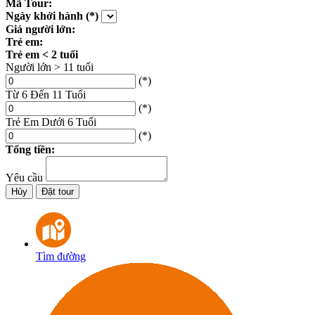
Mã Tour:
Ngày khởi hành (*)
Giá người lớn:
Trẻ em:
Trẻ em < 2 tuổi
Người lớn > 11 tuổi
(*)
Từ 6 Đến 11 Tuổi
(*)
Trẻ Em Dưới 6 Tuổi
(*)
Tổng tiền:
Yêu cầu
Hủy
Đặt tour
Tìm đường