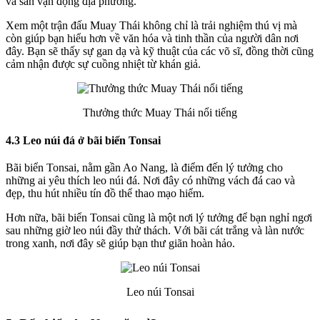
và sân vận động địa phương.
Xem một trận đấu Muay Thái không chỉ là trải nghiệm thú vị mà
còn giúp bạn hiểu hơn về văn hóa và tinh thần của người dân nơi
đây. Bạn sẽ thấy sự gan dạ và kỹ thuật của các võ sĩ, đồng thời cũng
cảm nhận được sự cuồng nhiệt từ khán giả.
Thưởng thức Muay Thái nổi tiếng
4.3 Leo núi đá ở bãi biển Tonsai
Bãi biển Tonsai, nằm gần Ao Nang, là điểm đến lý tưởng cho
những ai yêu thích leo núi đá. Nơi đây có những vách đá cao và
đẹp, thu hút nhiều tín đồ thể thao mạo hiểm.
Hơn nữa, bãi biển Tonsai cũng là một nơi lý tưởng để bạn nghỉ ngơi
sau những giờ leo núi đầy thử thách. Với bãi cát trắng và làn nước
trong xanh, nơi đây sẽ giúp bạn thư giãn hoàn hảo.
Leo núi Tonsai