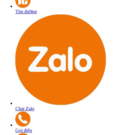
Tìm đường
Chat Zalo
Gọi điện