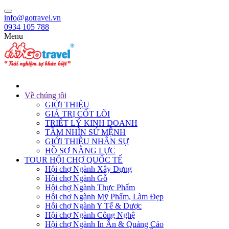
info@gotravel.vn
0934 105 788
Menu
Về chúng tôi
GIỚI THIỆU
GIÁ TRỊ CỐT LÕI
TRIẾT LÝ KINH DOANH
TẦM NHÌN SỨ MỆNH
GIỚI THIỆU NHÂN SỰ
HỒ SƠ NĂNG LỰC
TOUR HỘI CHỢ QUỐC TẾ
Hội chợ Ngành Xây Dựng
Hội chợ Ngành Gỗ
Hội chợ Ngành Thực Phẩm
Hội chợ Ngành Mỹ Phẩm, Làm Đẹp
Hội chợ Ngành Y Tế & Dược
Hội chợ Ngành Công Nghệ
Hội chợ Ngành In Ấn & Quảng Cáo