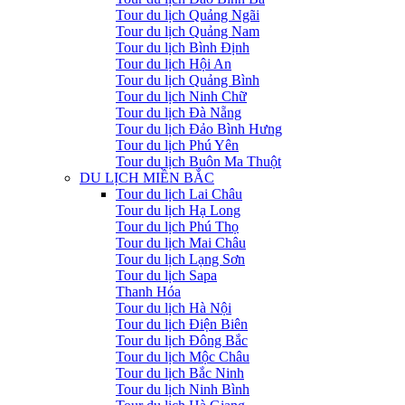
Tour du lịch Quảng Ngãi
Tour du lịch Quảng Nam
Tour du lịch Bình Định
Tour du lịch Hội An
Tour du lịch Quảng Bình
Tour du lịch Ninh Chữ
Tour du lịch Đà Nẵng
Tour du lịch Đảo Bình Hưng
Tour du lịch Phú Yên
Tour du lịch Buôn Ma Thuột
DU LỊCH MIỀN BẮC
Tour du lịch Lai Châu
Tour du lịch Hạ Long
Tour du lịch Phú Thọ
Tour du lịch Mai Châu
Tour du lịch Lạng Sơn
Tour du lịch Sapa
Thanh Hóa
Tour du lịch Hà Nội
Tour du lịch Điện Biên
Tour du lịch Đông Bắc
Tour du lịch Mộc Châu
Tour du lịch Bắc Ninh
Tour du lịch Ninh Bình