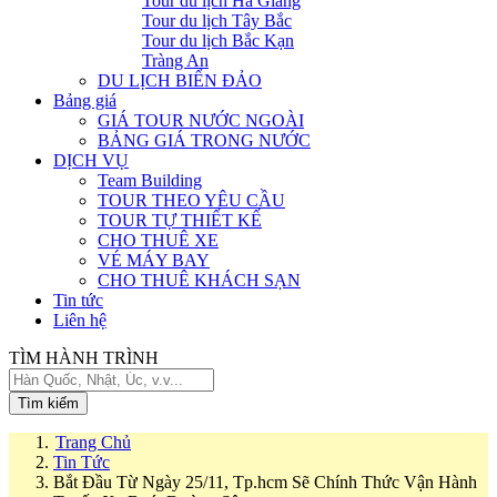
Tour du lịch Hà Giang
Tour du lịch Tây Bắc
Tour du lịch Bắc Kạn
Tràng An
DU LỊCH BIỂN ĐẢO
Bảng giá
GIÁ TOUR NƯỚC NGOÀI
BẢNG GIÁ TRONG NƯỚC
DỊCH VỤ
Team Building
TOUR THEO YÊU CẦU
TOUR TỰ THIẾT KẾ
CHO THUÊ XE
VÉ MÁY BAY
CHO THUÊ KHÁCH SẠN
Tin tức
Liên hệ
TÌM HÀNH TRÌNH
Tìm kiếm
Trang Chủ
Tin Tức
Bắt Đầu Từ Ngày 25/11, Tp.hcm Sẽ Chính Thức Vận Hành