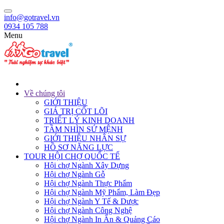
info@gotravel.vn
0934 105 788
Menu
Về chúng tôi
GIỚI THIỆU
GIÁ TRỊ CỐT LÕI
TRIẾT LÝ KINH DOANH
TẦM NHÌN SỨ MỆNH
GIỚI THIỆU NHÂN SỰ
HỒ SƠ NĂNG LỰC
TOUR HỘI CHỢ QUỐC TẾ
Hội chợ Ngành Xây Dựng
Hội chợ Ngành Gỗ
Hội chợ Ngành Thực Phẩm
Hội chợ Ngành Mỹ Phẩm, Làm Đẹp
Hội chợ Ngành Y Tế & Dược
Hội chợ Ngành Công Nghệ
Hội chợ Ngành In Ấn & Quảng Cáo