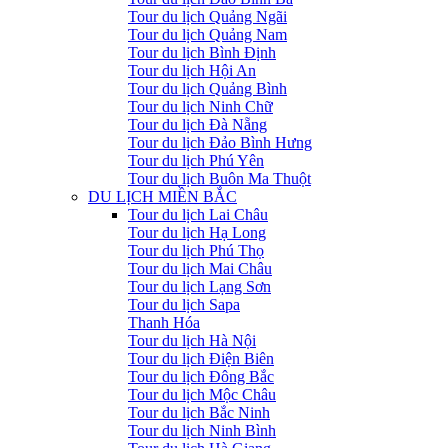
Tour du lịch Quảng Ngãi
Tour du lịch Quảng Nam
Tour du lịch Bình Định
Tour du lịch Hội An
Tour du lịch Quảng Bình
Tour du lịch Ninh Chữ
Tour du lịch Đà Nẵng
Tour du lịch Đảo Bình Hưng
Tour du lịch Phú Yên
Tour du lịch Buôn Ma Thuột
DU LỊCH MIỀN BẮC
Tour du lịch Lai Châu
Tour du lịch Hạ Long
Tour du lịch Phú Thọ
Tour du lịch Mai Châu
Tour du lịch Lạng Sơn
Tour du lịch Sapa
Thanh Hóa
Tour du lịch Hà Nội
Tour du lịch Điện Biên
Tour du lịch Đông Bắc
Tour du lịch Mộc Châu
Tour du lịch Bắc Ninh
Tour du lịch Ninh Bình