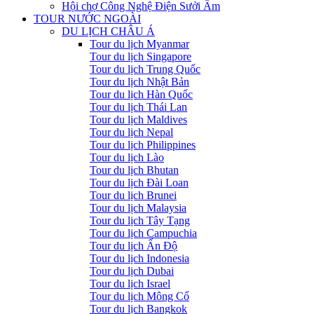
Hội chợ Công Nghệ Điện Sưởi Ấm
TOUR NƯỚC NGOÀI
DU LỊCH CHÂU Á
Tour du lịch Myanmar
Tour du lịch Singapore
Tour du lịch Trung Quốc
Tour du lịch Nhật Bản
Tour du lịch Hàn Quốc
Tour du lịch Thái Lan
Tour du lịch Maldives
Tour du lịch Nepal
Tour du lịch Philippines
Tour du lịch Lào
Tour du lịch Bhutan
Tour du lịch Đài Loan
Tour du lịch Brunei
Tour du lịch Malaysia
Tour du lịch Tây Tạng
Tour du lịch Campuchia
Tour du lịch Ấn Độ
Tour du lịch Indonesia
Tour du lịch Dubai
Tour du lịch Israel
Tour du lịch Mông Cổ
Tour du lịch Bangkok