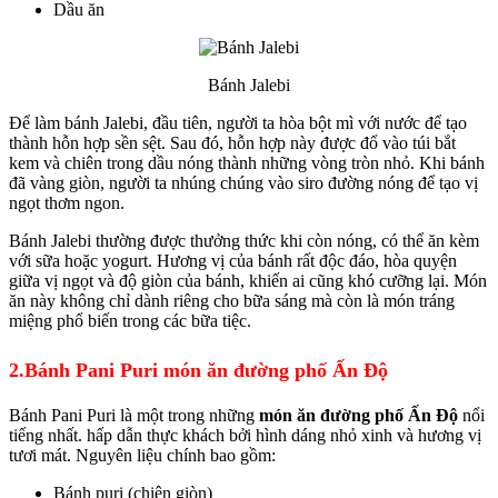
Dầu ăn
Bánh Jalebi
Để làm bánh Jalebi, đầu tiên, người ta hòa bột mì với nước để tạo
thành hỗn hợp sền sệt. Sau đó, hỗn hợp này được đổ vào túi bắt
kem và chiên trong dầu nóng thành những vòng tròn nhỏ. Khi bánh
đã vàng giòn, người ta nhúng chúng vào siro đường nóng để tạo vị
ngọt thơm ngon.
Bánh Jalebi thường được thưởng thức khi còn nóng, có thể ăn kèm
với sữa hoặc yogurt. Hương vị của bánh rất độc đáo, hòa quyện
giữa vị ngọt và độ giòn của bánh, khiến ai cũng khó cưỡng lại. Món
ăn này không chỉ dành riêng cho bữa sáng mà còn là món tráng
miệng phổ biến trong các bữa tiệc.
2.Bánh Pani Puri món ăn đường phố Ấn Độ
Bánh Pani Puri là một trong những
món ăn đường phố Ấn Độ
nổi
tiếng nhất. hấp dẫn thực khách bởi hình dáng nhỏ xinh và hương vị
tươi mát. Nguyên liệu chính bao gồm:
Bánh puri (chiên giòn)