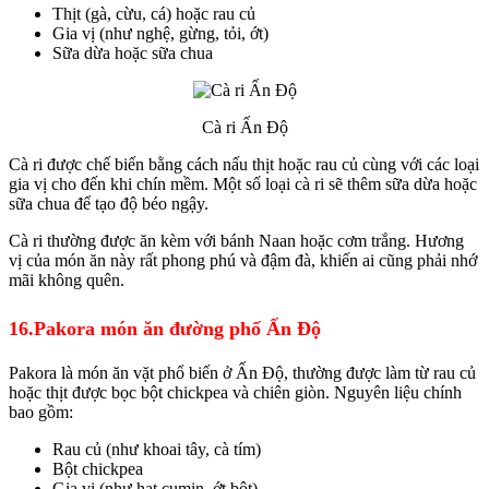
Thịt (gà, cừu, cá) hoặc rau củ
Gia vị (như nghệ, gừng, tỏi, ớt)
Sữa dừa hoặc sữa chua
Cà ri Ấn Độ
Cà ri được chế biến bằng cách nấu thịt hoặc rau củ cùng với các loại
gia vị cho đến khi chín mềm. Một số loại cà ri sẽ thêm sữa dừa hoặc
sữa chua để tạo độ béo ngậy.
Cà ri thường được ăn kèm với bánh Naan hoặc cơm trắng. Hương
vị của món ăn này rất phong phú và đậm đà, khiến ai cũng phải nhớ
mãi không quên.
16.Pakora món ăn đường phố Ấn Độ
Pakora là món ăn vặt phổ biến ở Ấn Độ, thường được làm từ rau củ
hoặc thịt được bọc bột chickpea và chiên giòn. Nguyên liệu chính
bao gồm:
Rau củ (như khoai tây, cà tím)
Bột chickpea
Gia vị (như hạt cumin, ớt bột)