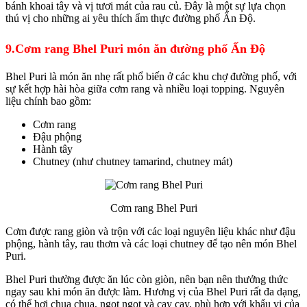
bánh khoai tây và vị tươi mát của rau củ. Đây là một sự lựa chọn
thú vị cho những ai yêu thích ẩm thực đường phố Ấn Độ.
9.Cơm rang Bhel Puri món ăn đường phố Ấn Độ
Bhel Puri là món ăn nhẹ rất phổ biến ở các khu chợ đường phố, với
sự kết hợp hài hòa giữa cơm rang và nhiều loại topping. Nguyên
liệu chính bao gồm:
Cơm rang
Đậu phộng
Hành tây
Chutney (như chutney tamarind, chutney mát)
Cơm rang Bhel Puri
Cơm được rang giòn và trộn với các loại nguyên liệu khác như đậu
phộng, hành tây, rau thơm và các loại chutney để tạo nên món Bhel
Puri.
Bhel Puri thường được ăn lúc còn giòn, nên bạn nên thưởng thức
ngay sau khi món ăn được làm. Hương vị của Bhel Puri rất đa dạng,
có thể hơi chua chua, ngọt ngọt và cay cay, phù hợp với khẩu vị của