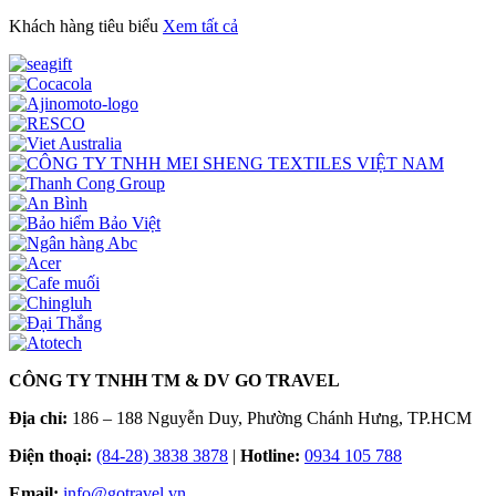
Khách hàng tiêu biểu
Xem tất cả
CÔNG TY TNHH TM & DV GO TRAVEL
Địa chỉ:
186 – 188 Nguyễn Duy, Phường Chánh Hưng, TP.HCM
Điện thoại:
(84-28) 3838 3878
|
Hotline:
0934 105 788
Email:
info@gotravel.vn