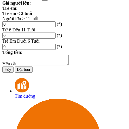
Giá người lớn:
Trẻ em:
Trẻ em < 2 tuổi
Người lớn > 11 tuổi
(*)
Từ 6 Đến 11 Tuổi
(*)
Trẻ Em Dưới 6 Tuổi
(*)
Tổng tiền:
Yêu cầu
Hủy
Đặt tour
Tìm đường