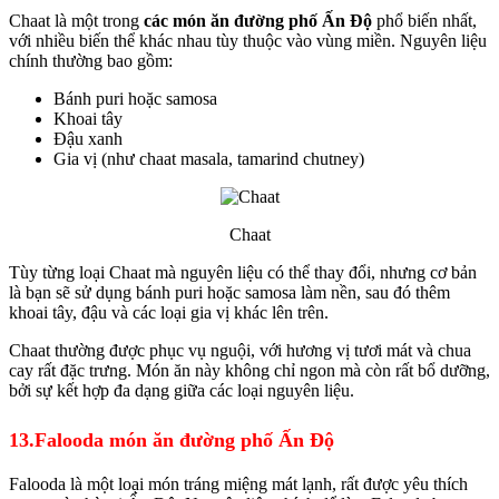
Chaat là một trong
các món ăn đường phố Ấn Độ
phổ biến nhất,
với nhiều biến thể khác nhau tùy thuộc vào vùng miền. Nguyên liệu
chính thường bao gồm:
Bánh puri hoặc samosa
Khoai tây
Đậu xanh
Gia vị (như chaat masala, tamarind chutney)
Chaat
Tùy từng loại Chaat mà nguyên liệu có thể thay đổi, nhưng cơ bản
là bạn sẽ sử dụng bánh puri hoặc samosa làm nền, sau đó thêm
khoai tây, đậu và các loại gia vị khác lên trên.
Chaat thường được phục vụ nguội, với hương vị tươi mát và chua
cay rất đặc trưng. Món ăn này không chỉ ngon mà còn rất bổ dưỡng,
bởi sự kết hợp đa dạng giữa các loại nguyên liệu.
13.Falooda món ăn đường phố Ấn Độ
Falooda là một loại món tráng miệng mát lạnh, rất được yêu thích