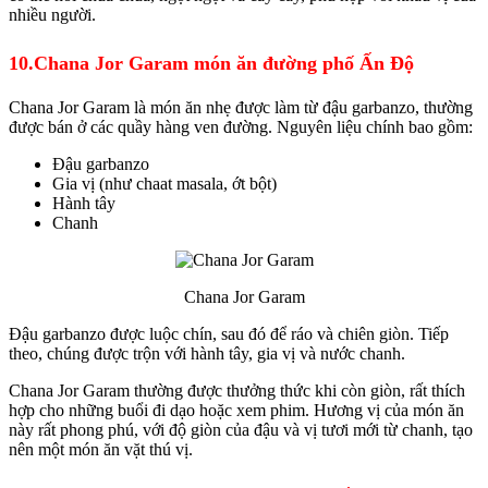
nhiều người.
10.Chana Jor Garam món ăn đường phố Ấn Độ
Chana Jor Garam là món ăn nhẹ được làm từ đậu garbanzo, thường
được bán ở các quầy hàng ven đường. Nguyên liệu chính bao gồm:
Đậu garbanzo
Gia vị (như chaat masala, ớt bột)
Hành tây
Chanh
Chana Jor Garam
Đậu garbanzo được luộc chín, sau đó để ráo và chiên giòn. Tiếp
theo, chúng được trộn với hành tây, gia vị và nước chanh.
Chana Jor Garam thường được thưởng thức khi còn giòn, rất thích
hợp cho những buổi đi dạo hoặc xem phim. Hương vị của món ăn
này rất phong phú, với độ giòn của đậu và vị tươi mới từ chanh, tạo
nên một món ăn vặt thú vị.