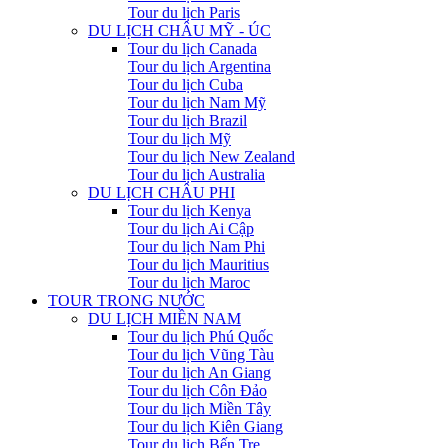
Tour du lịch Paris
DU LỊCH CHÂU MỸ - ÚC
Tour du lịch Canada
Tour du lịch Argentina
Tour du lịch Cuba
Tour du lịch Nam Mỹ
Tour du lịch Brazil
Tour du lịch Mỹ
Tour du lịch New Zealand
Tour du lịch Australia
DU LỊCH CHÂU PHI
Tour du lịch Kenya
Tour du lịch Ai Cập
Tour du lịch Nam Phi
Tour du lịch Mauritius
Tour du lịch Maroc
TOUR TRONG NƯỚC
DU LỊCH MIỀN NAM
Tour du lịch Phú Quốc
Tour du lịch Vũng Tàu
Tour du lịch An Giang
Tour du lịch Côn Đảo
Tour du lịch Miền Tây
Tour du lịch Kiên Giang
Tour du lịch Bến Tre