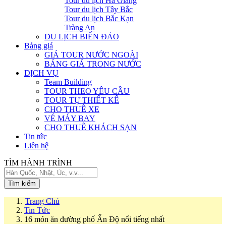
Tour du lịch Hà Giang
Tour du lịch Tây Bắc
Tour du lịch Bắc Kạn
Tràng An
DU LỊCH BIỂN ĐẢO
Bảng giá
GIÁ TOUR NƯỚC NGOÀI
BẢNG GIÁ TRONG NƯỚC
DỊCH VỤ
Team Building
TOUR THEO YÊU CẦU
TOUR TỰ THIẾT KẾ
CHO THUÊ XE
VÉ MÁY BAY
CHO THUÊ KHÁCH SẠN
Tin tức
Liên hệ
TÌM HÀNH TRÌNH
Tìm kiếm
Trang Chủ
Tin Tức
16 món ăn đường phố Ấn Độ nổi tiếng nhất