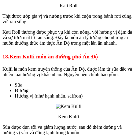
Kati Roll
Thịt được ướp gia vị và nướng trước khi cuộn trong bánh roti cùng
với rau sống.
Kati Roll thường được phục vụ khi còn nóng, với hương vị đậm đà
và sự tươi mát từ rau sống. Đây là món ăn lý tưởng cho những ai
muốn thưởng thức ẩm thực Ấn Độ trong một lần ăn nhanh.
18.Kem Kulfi món ăn đường phố Ấn Độ
Kulfi là món kem truyền thống của Ấn Độ, được làm từ sữa đặc và
nhiều loại hương vị khác nhau. Nguyên liệu chính bao gồm:
Sữa
Đường
Hương vị (như hạnh nhân, saffron)
Kem Kulfi
Sữa được đun sôi và giảm lượng nước, sau đó thêm đường và
hương vị vào và đông lạnh trong khuôn.