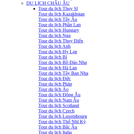
DU LỊCH CHÂU ÂU
Tour du lịch Thụy Sĩ
Tour du lịch Kazakhstan
Tour du lịch Tây Âu
Tour du lịch Phần Lan
Tour du lịch Hungary
Tour du lịch Nga
Tour du lịch Thụy Điển
Tour du lịch Anh
Tour du lịch Hy Lạp
Tour du lịch Bỉ
Tour du lịch Bồ Đào Nha
Tour du lịch Hà Lan
Tour du lịch Tây Ban Nha
Tour du lịch Đức
Tour du lịch Pháp
Tour du lịch Áo
Tour du lịch Đông Âu
Tour du lịch Nam Âu
Tour du lịch Scotland
Tour du lịch Czech
Tour du lịch Luxembourg
Tour du lịch Thổ Nhĩ Kỳ
Tour du lịch Bắc Âu
Tour du lịch Italia