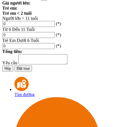
Giá người lớn:
Trẻ em:
Trẻ em < 2 tuổi
Người lớn > 11 tuổi
(*)
Từ 6 Đến 11 Tuổi
(*)
Trẻ Em Dưới 6 Tuổi
(*)
Tổng tiền:
Yêu cầu
Hủy
Đặt tour
Tìm đường