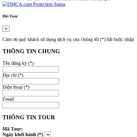
Đặt Tour
×
Cám ơn quý khách sử dụng dịch vụ của chúng tôi (*) bắt buộc nhập
THÔNG TIN CHUNG
Tên đăng ký (*)
Địa chỉ (*)
Điện thoại (*)
Email
THÔNG TIN TOUR
Mã Tour:
Ngày khởi hành (*)