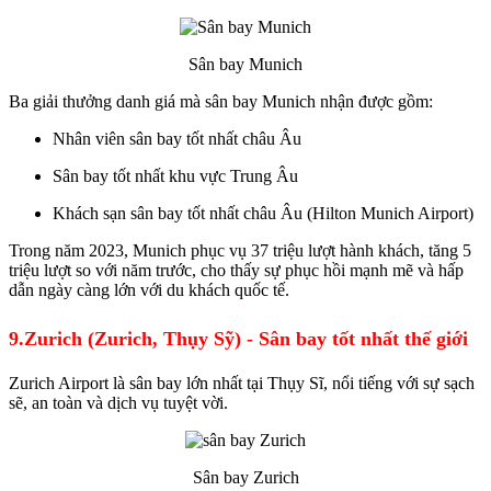
Sân bay Munich
Ba giải thưởng danh giá mà sân bay Munich nhận được gồm:
Nhân viên sân bay tốt nhất châu Âu
Sân bay tốt nhất khu vực Trung Âu
Khách sạn sân bay tốt nhất châu Âu (Hilton Munich Airport)
Trong năm 2023, Munich phục vụ 37 triệu lượt hành khách, tăng 5
triệu lượt so với năm trước, cho thấy sự phục hồi mạnh mẽ và hấp
dẫn ngày càng lớn với du khách quốc tế.
9.Zurich (Zurich, Thụy Sỹ) - Sân bay tốt nhất thế giới
Zurich Airport là sân bay lớn nhất tại Thụy Sĩ, nổi tiếng với sự sạch
sẽ, an toàn và dịch vụ tuyệt vời.
Sân bay Zurich