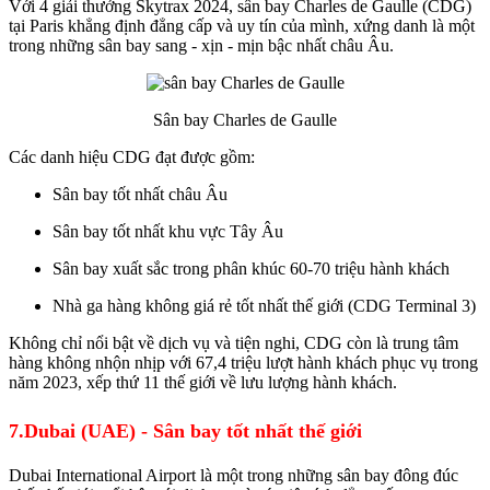
Với 4 giải thưởng Skytrax 2024, sân bay Charles de Gaulle (CDG)
tại Paris khẳng định đẳng cấp và uy tín của mình, xứng danh là một
trong những sân bay sang - xịn - mịn bậc nhất châu Âu.
Sân bay Charles de Gaulle
Các danh hiệu CDG đạt được gồm:
Sân bay tốt nhất châu Âu
Sân bay tốt nhất khu vực Tây Âu
Sân bay xuất sắc trong phân khúc 60-70 triệu hành khách
Nhà ga hàng không giá rẻ tốt nhất thế giới (CDG Terminal 3)
Không chỉ nổi bật về dịch vụ và tiện nghi, CDG còn là trung tâm
hàng không nhộn nhịp với 67,4 triệu lượt hành khách phục vụ trong
năm 2023, xếp thứ 11 thế giới về lưu lượng hành khách.
7.Dubai (UAE) - Sân bay tốt nhất thế giới
Dubai International Airport là một trong những sân bay đông đúc