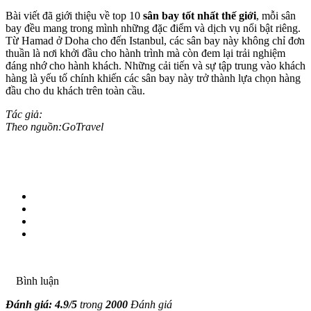
Bài viết đã giới thiệu về top 10
sân bay tốt nhất thế giới
, mỗi sân
bay đều mang trong mình những đặc điểm và dịch vụ nổi bật riêng.
Từ Hamad ở Doha cho đến Istanbul, các sân bay này không chỉ đơn
thuần là nơi khởi đầu cho hành trình mà còn đem lại trải nghiệm
đáng nhớ cho hành khách. Những cải tiến và sự tập trung vào khách
hàng là yếu tố chính khiến các sân bay này trở thành lựa chọn hàng
đầu cho du khách trên toàn cầu.
Tác giả:
Theo nguồn:GoTravel
Bình luận
Đánh giá:
4.9
/
5
trong
2000
Đánh giá