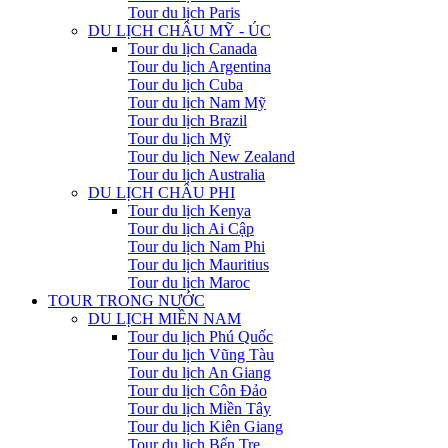
Tour du lịch Paris
DU LỊCH CHÂU MỸ - ÚC
Tour du lịch Canada
Tour du lịch Argentina
Tour du lịch Cuba
Tour du lịch Nam Mỹ
Tour du lịch Brazil
Tour du lịch Mỹ
Tour du lịch New Zealand
Tour du lịch Australia
DU LỊCH CHÂU PHI
Tour du lịch Kenya
Tour du lịch Ai Cập
Tour du lịch Nam Phi
Tour du lịch Mauritius
Tour du lịch Maroc
TOUR TRONG NƯỚC
DU LỊCH MIỀN NAM
Tour du lịch Phú Quốc
Tour du lịch Vũng Tàu
Tour du lịch An Giang
Tour du lịch Côn Đảo
Tour du lịch Miền Tây
Tour du lịch Kiên Giang
Tour du lịch Bến Tre