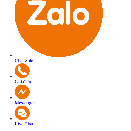
Chat Zalo
Gọi điện
Messenger
Live Chat