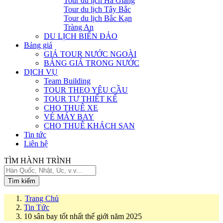
Tour du lịch Hà Giang
Tour du lịch Tây Bắc
Tour du lịch Bắc Kạn
Tràng An
DU LỊCH BIỂN ĐẢO
Bảng giá
GIÁ TOUR NƯỚC NGOÀI
BẢNG GIÁ TRONG NƯỚC
DỊCH VỤ
Team Building
TOUR THEO YÊU CẦU
TOUR TỰ THIẾT KẾ
CHO THUÊ XE
VÉ MÁY BAY
CHO THUÊ KHÁCH SẠN
Tin tức
Liên hệ
TÌM HÀNH TRÌNH
Tìm kiếm
Trang Chủ
Tin Tức
10 sân bay tốt nhất thế giới năm 2025