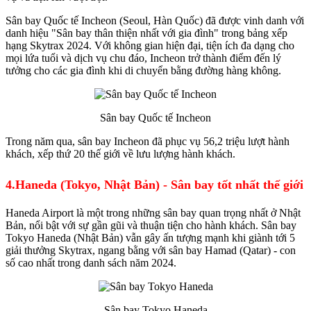
Sân bay Quốc tế Incheon (Seoul, Hàn Quốc) đã được vinh danh với
danh hiệu "Sân bay thân thiện nhất với gia đình" trong bảng xếp
hạng Skytrax 2024. Với không gian hiện đại, tiện ích đa dạng cho
mọi lứa tuổi và dịch vụ chu đáo, Incheon trở thành điểm đến lý
tưởng cho các gia đình khi di chuyển bằng đường hàng không.
Sân bay Quốc tế Incheon
Trong năm qua, sân bay Incheon đã phục vụ 56,2 triệu lượt hành
khách, xếp thứ 20 thế giới về lưu lượng hành khách.
4.Haneda (Tokyo, Nhật Bản) - Sân bay tốt nhất thế giới
Haneda Airport là một trong những sân bay quan trọng nhất ở Nhật
Bản, nổi bật với sự gần gũi và thuận tiện cho hành khách. Sân bay
Tokyo Haneda (Nhật Bản) vẫn gây ấn tượng mạnh khi giành tới 5
giải thưởng Skytrax, ngang bằng với sân bay Hamad (Qatar) - con
số cao nhất trong danh sách năm 2024.
Sân bay Tokyo Haneda