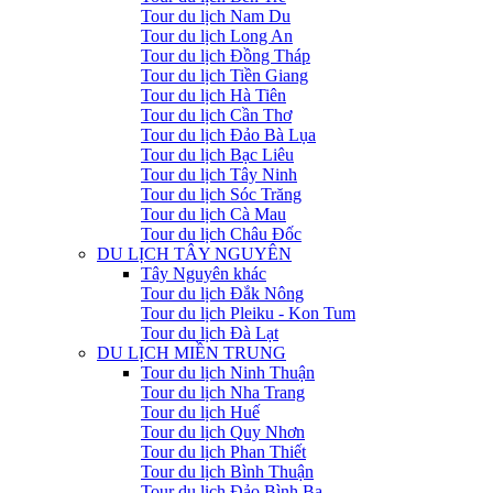
Tour du lịch Nam Du
Tour du lịch Long An
Tour du lịch Đồng Tháp
Tour du lịch Tiền Giang
Tour du lịch Hà Tiên
Tour du lịch Cần Thơ
Tour du lịch Đảo Bà Lụa
Tour du lịch Bạc Liêu
Tour du lịch Tây Ninh
Tour du lịch Sóc Trăng
Tour du lịch Cà Mau
Tour du lịch Châu Đốc
DU LỊCH TÂY NGUYÊN
Tây Nguyên khác
Tour du lịch Đắk Nông
Tour du lịch Pleiku - Kon Tum
Tour du lịch Đà Lạt
DU LỊCH MIỀN TRUNG
Tour du lịch Ninh Thuận
Tour du lịch Nha Trang
Tour du lịch Huế
Tour du lịch Quy Nhơn
Tour du lịch Phan Thiết
Tour du lịch Bình Thuận
Tour du lịch Đảo Bình Ba