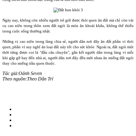
Ngày nay, không còn nhiều người trẻ giữ được thói quen ăn đất mà chỉ còn vài
cụ cao niên trong thôn xem đất ngói là món ăn khoái khẩu, không thể thiếu
trong cuộc sống thường nhật.
Những vị cao niên trong làng chia sẻ, người dân nơi đây ăn đất phần vì thói
quen, phần vì suy nghĩ ăn loại đất này tốt cho sức khỏe. Ngoài ra, đất ngói một
thời từng được coi là "đầu câu chuyện", gắn kết người dân trong làng vì mỗi
khi gặp gỡ hay đến nhà ai, người dân nơi đây đều mời nhau ăn miếng đất ngói
thay cho miếng trầu quen thuộc.
Tác giả:Oánh Seven
Theo nguồn:Theo Dân Trí