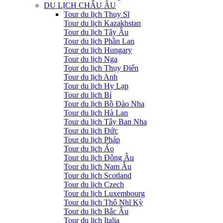
DU LỊCH CHÂU ÂU
Tour du lịch Thụy Sĩ
Tour du lịch Kazakhstan
Tour du lịch Tây Âu
Tour du lịch Phần Lan
Tour du lịch Hungary
Tour du lịch Nga
Tour du lịch Thụy Điển
Tour du lịch Anh
Tour du lịch Hy Lạp
Tour du lịch Bỉ
Tour du lịch Bồ Đào Nha
Tour du lịch Hà Lan
Tour du lịch Tây Ban Nha
Tour du lịch Đức
Tour du lịch Pháp
Tour du lịch Áo
Tour du lịch Đông Âu
Tour du lịch Nam Âu
Tour du lịch Scotland
Tour du lịch Czech
Tour du lịch Luxembourg
Tour du lịch Thổ Nhĩ Kỳ
Tour du lịch Bắc Âu
Tour du lịch Italia