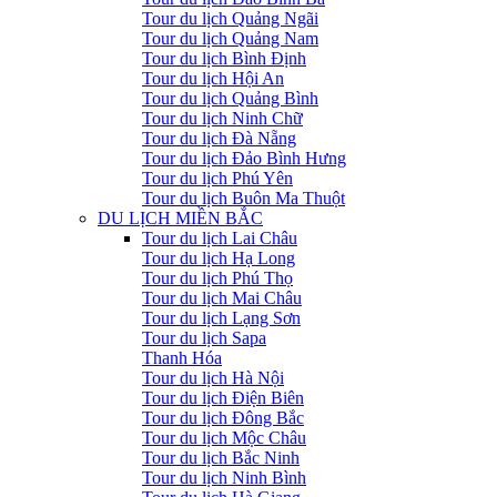
Tour du lịch Quảng Ngãi
Tour du lịch Quảng Nam
Tour du lịch Bình Định
Tour du lịch Hội An
Tour du lịch Quảng Bình
Tour du lịch Ninh Chữ
Tour du lịch Đà Nẵng
Tour du lịch Đảo Bình Hưng
Tour du lịch Phú Yên
Tour du lịch Buôn Ma Thuột
DU LỊCH MIỀN BẮC
Tour du lịch Lai Châu
Tour du lịch Hạ Long
Tour du lịch Phú Thọ
Tour du lịch Mai Châu
Tour du lịch Lạng Sơn
Tour du lịch Sapa
Thanh Hóa
Tour du lịch Hà Nội
Tour du lịch Điện Biên
Tour du lịch Đông Bắc
Tour du lịch Mộc Châu
Tour du lịch Bắc Ninh
Tour du lịch Ninh Bình