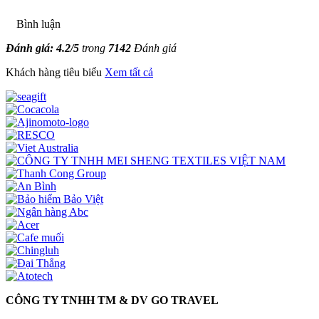
Bình luận
Đánh giá:
4.2
/
5
trong
7142
Đánh giá
Khách hàng tiêu biểu
Xem tất cả
CÔNG TY TNHH TM & DV GO TRAVEL