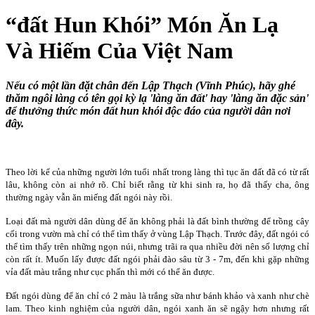
“đất Hun Khói” Món Ăn Lạ
Và Hiếm Của Việt Nam
Nếu có một lần đặt chân đến Lập Thạch (Vĩnh Phúc), hãy ghé
thăm ngôi làng có tên gọi kỳ lạ 'làng ăn đất' hay 'làng ăn đặc sản'
để thưởng thức món đất hun khói độc đáo của người dân nơi
đây.
Theo lời kể của những người lớn tuổi nhất trong làng thì tục ăn đất đã có từ rất
lâu, không còn ai nhớ rõ. Chỉ biết rằng từ khi sinh ra, họ đã thấy cha, ông
thường ngày vẫn ăn miếng đất ngói này rồi.
Loại đất mà người dân dùng để ăn không phải là đất bình thường để trồng cây
cối trong vườn mà chỉ có thể tìm thấy ở vùng Lập Thạch. Trước đây, đất ngói có
thể tìm thấy trên những ngọn núi, nhưng trãi ra qua nhiều đời nên số lượng chỉ
còn rất ít. Muốn lấy được đất ngói phải đào sâu từ 3 - 7m, đến khi gặp những
vỉa đất màu trắng như cục phấn thì mới có thể ăn được.
Đất ngói dùng để ăn chỉ có 2 màu là trắng sữa như bánh khảo và xanh như chè
lam. Theo kinh nghiệm của người dân, ngói xanh ăn sẽ ngậy hơn nhưng rất