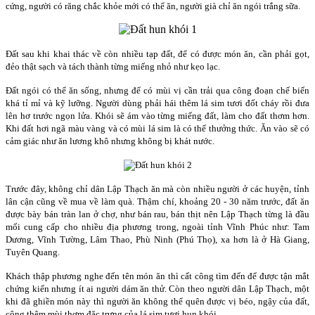
cứng, người có răng chắc khỏe mới có thể ăn, người già chỉ ăn ngói trắng sữa.
Đất sau khi khai thác về còn nhiều tạp đất, để có được món ăn, cần phải gọt,
đẻo thật sạch và tách thành từng miếng nhỏ như kẹo lạc.
Đất ngói có thể ăn sống, nhưng để có mùi vị cần trải qua công đoạn chế biến
khá tỉ mỉ và kỹ lưỡng. Người dùng phải hái thêm lá sim tươi đốt cháy rồi đưa
lên hơ trước ngọn lửa. Khói sẽ ám vào từng miếng đất, làm cho đất thơm hơn.
Khi đất hơi ngã màu vàng và có mùi lá sim là có thể thưởng thức. Ăn vào sẽ có
cảm giác như ăn lương khô nhưng không bị khát nước.
Trước đây, không chỉ dân Lập Thạch ăn mà còn nhiều người ở các huyện, tỉnh
lân cận cũng về mua về làm quà. Thậm chí, khoảng 20 - 30 năm trước, đất ăn
được bày bán tràn lan ở chợ, như bán rau, bán thịt nên Lập Thạch từng là đầu
mối cung cấp cho nhiều địa phương trong, ngoài tỉnh Vĩnh Phúc như: Tam
Dương, Vĩnh Tường, Lâm Thao, Phù Ninh (Phú Thọ), xa hơn là ở Hà Giang,
Tuyên Quang.
Khách thập phương nghe đến tên món ăn thì cất công tìm đến để được tận mắt
chứng kiến nhưng ít ai người dám ăn thử. Còn theo người dân Lập Thạch, một
khi đã ghiền món này thì người ăn không thể quên được vị béo, ngậy của đất,
cộng thêm mùi thơm đặc trưng của lá sim tươi hun khói.