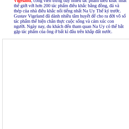
Vigeland
, công viên trưng bày nhiều tác phẩm điêu khắc nhất
thế giới với hơn 200 tác phẩm điêu khắc bằng đồng, đá và
thép của nhà điêu khắc nổi tiếng nhất Na Uy Thế kỷ trước.
Gustav Vigeland đã dành nhiều tâm huyết để cho ra đời vô số
tác phẩm thể hiện chân thực cuộc sống và cảm xúc con
người. Ngày nay, du khách đến tham quan Na Uy có thể bắt
gặp tác phẩm của ông ở bất kì đâu trên khắp đất nước.