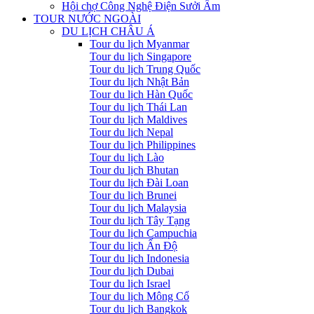
Hội chợ Công Nghệ Điện Sưởi Ấm
TOUR NƯỚC NGOÀI
DU LỊCH CHÂU Á
Tour du lịch Myanmar
Tour du lịch Singapore
Tour du lịch Trung Quốc
Tour du lịch Nhật Bản
Tour du lịch Hàn Quốc
Tour du lịch Thái Lan
Tour du lịch Maldives
Tour du lịch Nepal
Tour du lịch Philippines
Tour du lịch Lào
Tour du lịch Bhutan
Tour du lịch Đài Loan
Tour du lịch Brunei
Tour du lịch Malaysia
Tour du lịch Tây Tạng
Tour du lịch Campuchia
Tour du lịch Ấn Độ
Tour du lịch Indonesia
Tour du lịch Dubai
Tour du lịch Israel
Tour du lịch Mông Cổ
Tour du lịch Bangkok