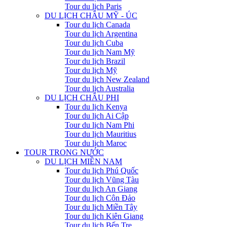
Tour du lịch Paris
DU LỊCH CHÂU MỸ - ÚC
Tour du lịch Canada
Tour du lịch Argentina
Tour du lịch Cuba
Tour du lịch Nam Mỹ
Tour du lịch Brazil
Tour du lịch Mỹ
Tour du lịch New Zealand
Tour du lịch Australia
DU LỊCH CHÂU PHI
Tour du lịch Kenya
Tour du lịch Ai Cập
Tour du lịch Nam Phi
Tour du lịch Mauritius
Tour du lịch Maroc
TOUR TRONG NƯỚC
DU LỊCH MIỀN NAM
Tour du lịch Phú Quốc
Tour du lịch Vũng Tàu
Tour du lịch An Giang
Tour du lịch Côn Đảo
Tour du lịch Miền Tây
Tour du lịch Kiên Giang
Tour du lịch Bến Tre