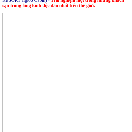
RESORT (Igloo Cabin) -
Trải nghiệm một trong những khách
sạn trong lồng kính độc đáo nhất trên thế giới.