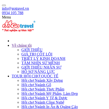
info@gotravel.vn
0934 105 788
Menu
Về chúng tôi
GIỚI THIỆU
GIÁ TRỊ CỐT LÕI
TRIẾT LÝ KINH DOANH
TẦM NHÌN SỨ MỆNH
GIỚI THIỆU NHÂN SỰ
HỒ SƠ NĂNG LỰC
TOUR HỘI CHỢ QUỐC TẾ
Hội chợ Ngành Xây Dựng
Hội chợ Ngành Gỗ
Hội chợ Ngành Thực Phẩm
Hội chợ Ngành Mỹ Phẩm, Làm Đẹp
Hội chợ Ngành Y Tế & Dược
Hội chợ Ngành Công Nghệ
Hội chợ Ngành In Ấn & Quảng Cáo