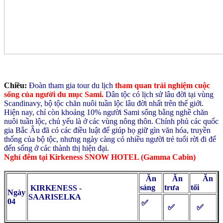
Chiều:
Đoàn tham gia tour du lịch
tham quan trải nghiệm cuộc
sống của người du mục Sami.
Dân tộc có lịch sử lâu đời tại vùng
Scandinavy, bộ tộc chăn nuôi tuần lộc lâu đời nhất trên thế giới.
Hiện nay, chỉ còn khoảng 10% người Sami sống bằng nghề chăn
nuôi tuần lộc, chủ yếu là ở các vùng nông thôn. Chính phủ các quốc
gia Bắc Âu đã có các điều luật để giúp họ giữ gìn văn hóa, truyền
thống của bộ tộc, nhưng ngày càng có nhiều người trẻ tuổi rời đi để
đến sống ở các thành thị hiện đại.
Nghỉ đêm tại Kirkeness SNOW HOTEL (Gamma Cabin)
Ăn
Ăn
Ăn
sáng
trưa
tối
KIRKENESS -
Ngày
SAARISELKA
04
✅
✅
✅