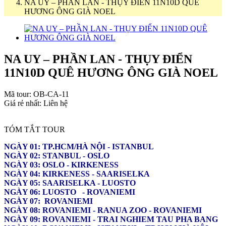
NA UY – PHẦN LAN - THỤY ĐIỂN 11N10D QUÊ
HƯƠNG ÔNG GIÀ NOEL
NA UY – PHẦN LAN - THỤY ĐIỂN
11N10D QUÊ HƯƠNG ÔNG GIÀ NOEL
Mã tour:
OB-CA-11
Giá rẻ nhất:
Liên hệ
TÓM TẮT TOUR
NGÀY 01: TP.HCM/HÀ NỘI - ISTANBUL
NGÀY 02: STANBUL - OSLO
NGÀY 03: OSLO - KIRKENESS
NGÀY 04: KIRKENESS - SAARISELKA
NGÀY 05: SAARISELKA - LUOSTO
NGÀY 06: LUOSTO - ROVANIEMI
NGÀY 07: ROVANIEMI
NGÀY 08: ROVANIEMI - RANUA ZOO - ROVANIEMI
NGÀY 09: ROVANIEMI - TRAI NGHIEM TAU PHA BANG