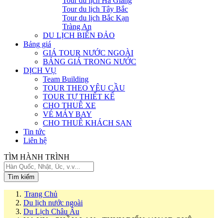
Tour du lịch Hà Giang
Tour du lịch Tây Bắc
Tour du lịch Bắc Kạn
Tràng An
DU LỊCH BIỂN ĐẢO
Bảng giá
GIÁ TOUR NƯỚC NGOÀI
BẢNG GIÁ TRONG NƯỚC
DỊCH VỤ
Team Building
TOUR THEO YÊU CẦU
TOUR TỰ THIẾT KẾ
CHO THUÊ XE
VÉ MÁY BAY
CHO THUÊ KHÁCH SẠN
Tin tức
Liên hệ
TÌM HÀNH TRÌNH
Tìm kiếm
Trang Chủ
Du lịch nước ngoài
Du Lịch Châu Âu