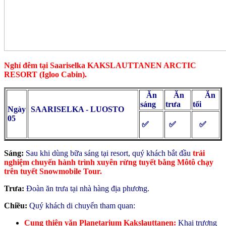
Nghỉ đêm tại Saariselka KAKSLAUTTANEN ARCTIC
RESORT (Igloo Cabin).
Ăn
Ăn
Ăn
sáng
trưa
tối
Ngày
SAARISELKA - LUOSTO
05
✅
✅
✅
Sáng:
Sau khi dùng bữa sáng tại resort, quý khách bắt đầu
trải
nghiệm chuyến hành trình xuyên rừng tuyết bằng Môtô chạy
trên tuyết Snowmobile Tour.
Trưa:
Đoàn ăn trưa tại nhà hàng địa phương.
Chiều:
Quý khách di chuyển tham quan:
Cung thiên văn Planetarium Kakslauttanen:
Khai trương