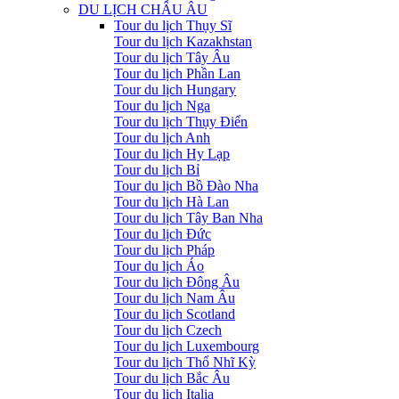
DU LỊCH CHÂU ÂU
Tour du lịch Thụy Sĩ
Tour du lịch Kazakhstan
Tour du lịch Tây Âu
Tour du lịch Phần Lan
Tour du lịch Hungary
Tour du lịch Nga
Tour du lịch Thụy Điển
Tour du lịch Anh
Tour du lịch Hy Lạp
Tour du lịch Bỉ
Tour du lịch Bồ Đào Nha
Tour du lịch Hà Lan
Tour du lịch Tây Ban Nha
Tour du lịch Đức
Tour du lịch Pháp
Tour du lịch Áo
Tour du lịch Đông Âu
Tour du lịch Nam Âu
Tour du lịch Scotland
Tour du lịch Czech
Tour du lịch Luxembourg
Tour du lịch Thổ Nhĩ Kỳ
Tour du lịch Bắc Âu
Tour du lịch Italia