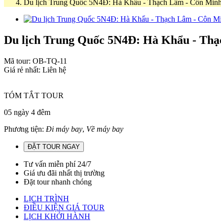
Du lịch Trung Quốc 5N4Đ: Hà Khẩu - Thạch Lâm - Côn Minh
Du lịch Trung Quốc 5N4Đ: Hà Khẩu - Thạ
Mã tour:
OB-TQ-11
Giá rẻ nhất:
Liên hệ
TÓM TẮT TOUR
05 ngày 4 đêm
Phương tiện:
Đi máy bay
,
Về máy bay
ĐẶT TOUR NGAY
Tư vấn miễn phí 24/7
Giá ưu đãi nhất thị trường
Đặt tour nhanh chóng
LỊCH TRÌNH
ĐIỀU KIỆN GIÁ TOUR
LỊCH KHỞI HÀNH