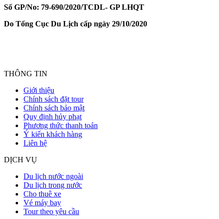
Số GP/No: 79-690/2020/TCDL- GP LHQT
Do Tổng Cục Du Lịch cấp ngày 29/10/202
0
Hotline
0934 105 788
THÔNG TIN
Giới thiệu
Chính sách đặt tour
Chính sách bảo mật
Quy định hủy phạt
Phương thức thanh toán
Ý kiến khách hàng
Liên hệ
DỊCH VỤ
Du lịch nước ngoài
Du lịch trong nước
Cho thuê xe
Vé máy bay
Tour theo yêu cầu