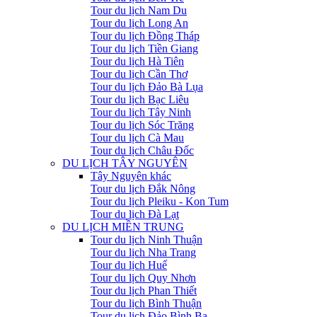
Tour du lịch Nam Du
Tour du lịch Long An
Tour du lịch Đồng Tháp
Tour du lịch Tiền Giang
Tour du lịch Hà Tiên
Tour du lịch Cần Thơ
Tour du lịch Đảo Bà Lụa
Tour du lịch Bạc Liêu
Tour du lịch Tây Ninh
Tour du lịch Sóc Trăng
Tour du lịch Cà Mau
Tour du lịch Châu Đốc
DU LỊCH TÂY NGUYÊN
Tây Nguyên khác
Tour du lịch Đắk Nông
Tour du lịch Pleiku - Kon Tum
Tour du lịch Đà Lạt
DU LỊCH MIỀN TRUNG
Tour du lịch Ninh Thuận
Tour du lịch Nha Trang
Tour du lịch Huế
Tour du lịch Quy Nhơn
Tour du lịch Phan Thiết
Tour du lịch Bình Thuận
Tour du lịch Đảo Bình Ba