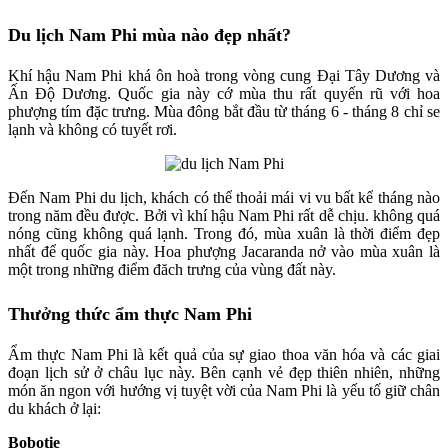
Du lịch Nam Phi mùa nào đẹp nhất?
Khí hậu Nam Phi khá ôn hoà trong vòng cung Đại Tây Dương và
Ấn Độ Dương. Quốc gia này cớ mùa thu rất quyến rũ với hoa
phượng tím đặc trưng. Mùa đông bắt đầu từ tháng 6 - tháng 8 chỉ se
lạnh và không có tuyết rơi.
Đến Nam Phi du lịch, khách có thể thoải mái vi vu bất kể tháng nào
trong năm đều được. Bởi vì khí hậu Nam Phi rất dễ chịu. không quá
nóng cũng không quá lạnh. Trong đó, mùa xuân là thời điểm đẹp
nhất để quốc gia này. Hoa phượng Jacaranda nở vào mùa xuân là
một trong những điểm đăch trưng của vùng đất này.
Thưởng thức ẩm thực Nam Phi
Ẩm thực Nam Phi là kết quả của sự giao thoa văn hóa và các giai
đoạn lịch sử ở châu lục này. Bên cạnh vẻ đẹp thiên nhiên, những
món ăn ngon với hướng vị tuyệt vời của Nam Phi là yếu tố giữ chân
du khách ở lại:
Bobotie