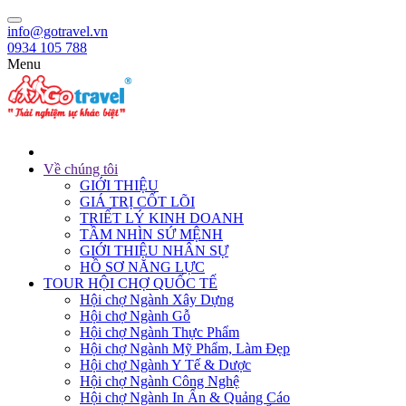
info@gotravel.vn
0934 105 788
Menu
Về chúng tôi
GIỚI THIỆU
GIÁ TRỊ CỐT LÕI
TRIẾT LÝ KINH DOANH
TẦM NHÌN SỨ MỆNH
GIỚI THIỆU NHÂN SỰ
HỒ SƠ NĂNG LỰC
TOUR HỘI CHỢ QUỐC TẾ
Hội chợ Ngành Xây Dựng
Hội chợ Ngành Gỗ
Hội chợ Ngành Thực Phẩm
Hội chợ Ngành Mỹ Phẩm, Làm Đẹp
Hội chợ Ngành Y Tế & Dược
Hội chợ Ngành Công Nghệ
Hội chợ Ngành In Ấn & Quảng Cáo