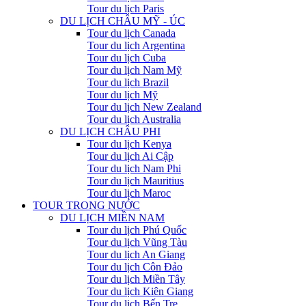
Tour du lịch Paris
DU LỊCH CHÂU MỸ - ÚC
Tour du lịch Canada
Tour du lịch Argentina
Tour du lịch Cuba
Tour du lịch Nam Mỹ
Tour du lịch Brazil
Tour du lịch Mỹ
Tour du lịch New Zealand
Tour du lịch Australia
DU LỊCH CHÂU PHI
Tour du lịch Kenya
Tour du lịch Ai Cập
Tour du lịch Nam Phi
Tour du lịch Mauritius
Tour du lịch Maroc
TOUR TRONG NƯỚC
DU LỊCH MIỀN NAM
Tour du lịch Phú Quốc
Tour du lịch Vũng Tàu
Tour du lịch An Giang
Tour du lịch Côn Đảo
Tour du lịch Miền Tây
Tour du lịch Kiên Giang
Tour du lịch Bến Tre