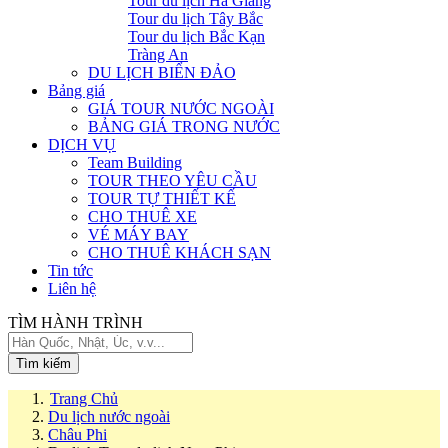
Tour du lịch Hà Giang
Tour du lịch Tây Bắc
Tour du lịch Bắc Kạn
Tràng An
DU LỊCH BIỂN ĐẢO
Bảng giá
GIÁ TOUR NƯỚC NGOÀI
BẢNG GIÁ TRONG NƯỚC
DỊCH VỤ
Team Building
TOUR THEO YÊU CẦU
TOUR TỰ THIẾT KẾ
CHO THUÊ XE
VÉ MÁY BAY
CHO THUÊ KHÁCH SẠN
Tin tức
Liên hệ
TÌM HÀNH TRÌNH
Tìm kiếm
Trang Chủ
Du lịch nước ngoài
Châu Phi