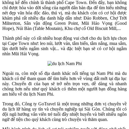
không kể đến chính là thành phố Cape Town. Đến đây, bạn không
chỉ được hòa vào đời sống của người dân bản địa để tìm hiểu những
nét đẹp văn hóa độc đáo, thú vị, mà du khách còn có cơ hội được
khám phá rất nhiều địa danh hấp dẫn như: Đảo Robben, Chợ Trời
Milnerton, Sân vận động Green Point, Mũi Hảo Vọng (Good
Hope), Núi Bàn (Table Moutain), Khu chợ cổ Old Biscuit Mill,...
Thành phố này có rất nhiều hoạt động vui chơi cho du lịch lựa chọn
tại Cape Town như: leo núi, lướt ván, tắm biển, tắm nắng, mua sắm,
lặn dưới biển ngắm sinh vật... và đặc biệt bạn sẽ có cơ hội ngắm
nhìn Mũi Hải Vọng.
Ngoài ra, còn một số địa danh khác nổi tiếng tại Nam Phi mà du
khách có thể tham quan để tìm hiểu hơn về vùng đất mới tại địa lục
này. Chuyến đi của bạn sẽ trở nên trọn vẹn, dễ dàng và nhanh
chóng hơn nếu như quý khách có thêm một người bạn đồng hàng
am hiểu về du lịch Nam Phi.
Trong đó, Công ty GoTravel là một trong những đơn vị chuyên về
du lịch lữ hàng uy tín và chuyên nghiệp tại Sài Gòn. Chúng tôi có
đội ngũ hướng vân viên trẻ tuổi đầy nhiệt huyến và biết nhiều ngôn
ngữ để tiện cho quý khách cùng trò chuyện và thăm quan.