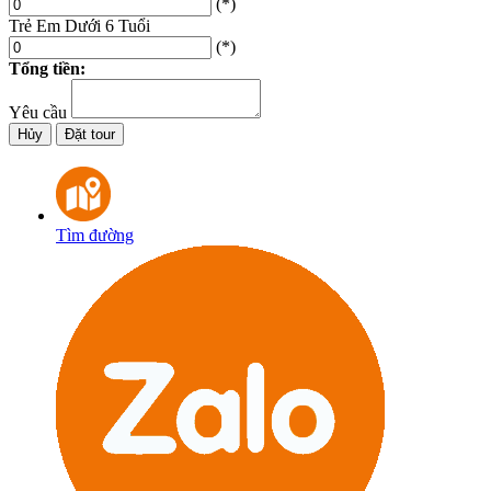
(*)
Trẻ Em Dưới 6 Tuổi
(*)
Tổng tiền:
Yêu cầu
Hủy
Đặt tour
Tìm đường