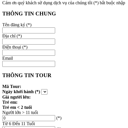
Cám ơn quý khách sử dụng dịch vụ của chúng tôi (*) bắt buộc nhập
THÔNG TIN CHUNG
Tên đăng ký (*)
Địa chỉ (*)
Điện thoại (*)
Email
THÔNG TIN TOUR
Mã Tour:
Ngày khởi hành (*)
Giá người lớn:
Trẻ em:
Trẻ em < 2 tuổi
Người lớn > 11 tuổi
(*)
Từ 6 Đến 11 Tuổi