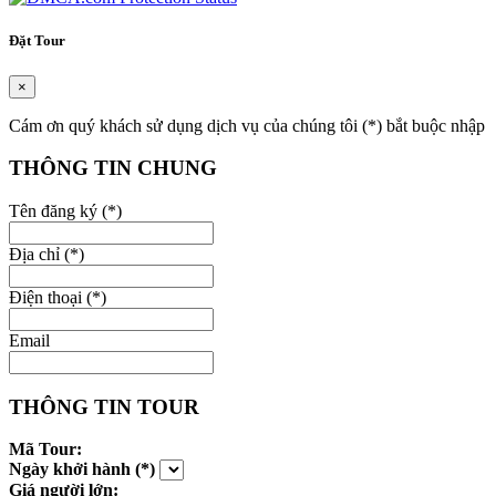
Đặt Tour
×
Cám ơn quý khách sử dụng dịch vụ của chúng tôi (*) bắt buộc nhập
THÔNG TIN CHUNG
Tên đăng ký (*)
Địa chỉ (*)
Điện thoại (*)
Email
THÔNG TIN TOUR
Mã Tour:
Ngày khởi hành (*)
Giá người lớn: