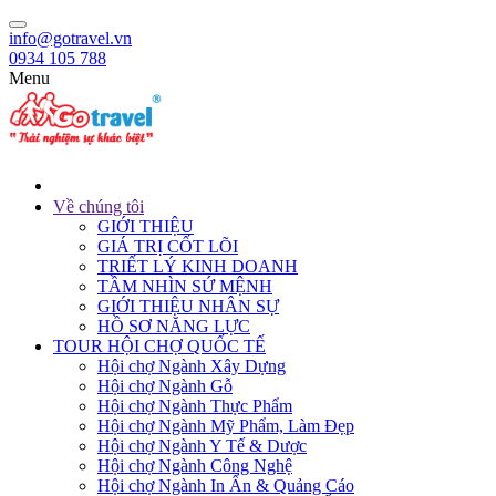
info@gotravel.vn
0934 105 788
Menu
Về chúng tôi
GIỚI THIỆU
GIÁ TRỊ CỐT LÕI
TRIẾT LÝ KINH DOANH
TẦM NHÌN SỨ MỆNH
GIỚI THIỆU NHÂN SỰ
HỒ SƠ NĂNG LỰC
TOUR HỘI CHỢ QUỐC TẾ
Hội chợ Ngành Xây Dựng
Hội chợ Ngành Gỗ
Hội chợ Ngành Thực Phẩm
Hội chợ Ngành Mỹ Phẩm, Làm Đẹp
Hội chợ Ngành Y Tế & Dược
Hội chợ Ngành Công Nghệ
Hội chợ Ngành In Ấn & Quảng Cáo