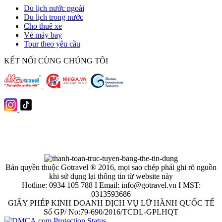
Du lịch nước ngoài
Du lịch trong nước
Cho thuê xe
Vé máy bay
Tour theo yêu cầu
KẾT NỐI CÙNG CHÚNG TÔI
Bản quyền thuộc Gotravel ® 2016, mọi sao chép phải ghi rõ nguồn
khi sử dụng lại thông tin từ website này
Hotline: 0934 105 788 I Email: info@gotravel.vn I MST:
0313593686
GIẤY PHÉP KINH DOANH DỊCH VỤ LỮ HÀNH QUỐC TẾ
Số GP/ No:79-690/2016/TCDL-GPLHQT