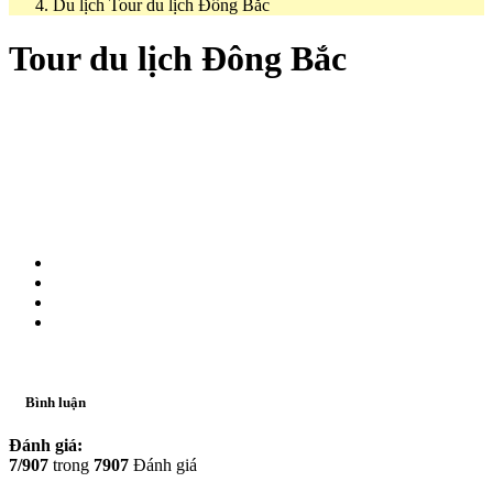
Du lịch Tour du lịch Đông Bắc
Tour du lịch Đông Bắc
Bình luận
Đánh giá:
7
/
907
trong
7907
Đánh giá